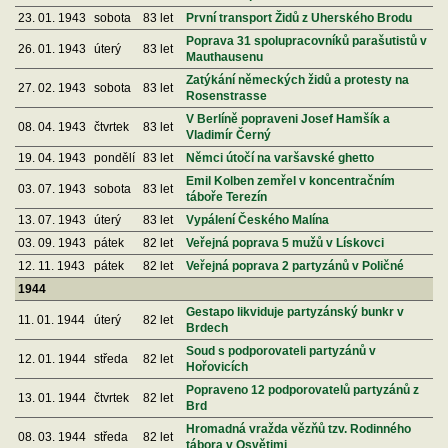
23. 01. 1943
sobota
83 let
První transport Židů z Uherského Brodu
Poprava 31 spolupracovníků parašutistů v
26. 01. 1943
úterý
83 let
Mauthausenu
Zatýkání německých židů a protesty na
27. 02. 1943
sobota
83 let
Rosenstrasse
V Berlíně popraveni Josef Hamšík a
08. 04. 1943
čtvrtek
83 let
Vladimír Černý
19. 04. 1943
pondělí
83 let
Němci útočí na varšavské ghetto
Emil Kolben zemřel v koncentračním
03. 07. 1943
sobota
83 let
táboře Terezín
13. 07. 1943
úterý
83 let
Vypálení Českého Malína
03. 09. 1943
pátek
82 let
Veřejná poprava 5 mužů v Lískovci
12. 11. 1943
pátek
82 let
Veřejná poprava 2 partyzánů v Poličné
1944
Gestapo likviduje partyzánský bunkr v
11. 01. 1944
úterý
82 let
Brdech
Soud s podporovateli partyzánů v
12. 01. 1944
středa
82 let
Hořovicích
Popraveno 12 podporovatelů partyzánů z
13. 01. 1944
čtvrtek
82 let
Brd
Hromadná vražda vězňů tzv. Rodinného
08. 03. 1944
středa
82 let
tábora v Osvětimi