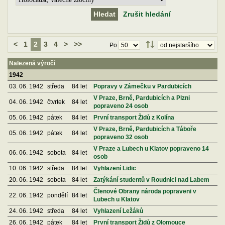
Zrušit hledání
<
1
2
3
4
>
>>
Po
Nalezená výročí
1942
03. 06. 1942
středa
84 let
Popravy v Zámečku v Pardubicích
V Praze, Brně, Pardubicích a Plzni
04. 06. 1942
čtvrtek
84 let
popraveno 24 osob
05. 06. 1942
pátek
84 let
První transport Židů z Kolína
V Praze, Brně, Pardubicích a Táboře
05. 06. 1942
pátek
84 let
popraveno 32 osob
V Praze a Lubech u Klatov popraveno 14
06. 06. 1942
sobota
84 let
osob
10. 06. 1942
středa
84 let
Vyhlazení Lidic
20. 06. 1942
sobota
84 let
Zatýkání studentů v Roudnici nad Labem
Členové Obrany národa popraveni v
22. 06. 1942
pondělí
84 let
Lubech u Klatov
24. 06. 1942
středa
84 let
Vyhlazení Ležáků
26. 06. 1942
pátek
84 let
První transport Židů z Olomouce