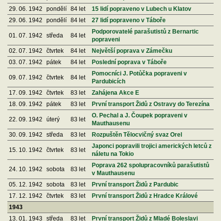
29. 06. 1942
pondělí
84 let
15 lidí popraveno v Lubech u Klatov
29. 06. 1942
pondělí
84 let
27 lidí popraveno v Táboře
Podporovatelé parašutistů z Bernartic
01. 07. 1942
středa
84 let
popraveni
02. 07. 1942
čtvrtek
84 let
Největší poprava v Zámečku
03. 07. 1942
pátek
84 let
Poslední poprava v Táboře
Pomocníci J. Potůčka popraveni v
09. 07. 1942
čtvrtek
84 let
Pardubicích
17. 09. 1942
čtvrtek
83 let
Zahájena Akce E
18. 09. 1942
pátek
83 let
První transport Židů z Ostravy do Terezína
O. Pechal a J. Čoupek popraveni v
22. 09. 1942
úterý
83 let
Mauthausenu
30. 09. 1942
středa
83 let
Rozpuštěn Tělocvičný svaz Orel
Japonci popravili trojici amerických letců z
15. 10. 1942
čtvrtek
83 let
náletu na Tokio
Poprava 262 spolupracovníků parašutistů
24. 10. 1942
sobota
83 let
v Mauthausenu
05. 12. 1942
sobota
83 let
První transport Židů z Pardubic
17. 12. 1942
čtvrtek
83 let
První transport Židů z Hradce Králové
1943
13. 01. 1943
středa
83 let
První transport Židů z Mladé Boleslavi