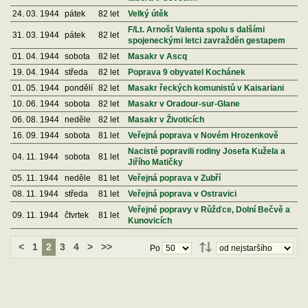
24. 03. 1944
pátek
82 let
Velký útěk
F/Lt. Arnošt Valenta spolu s dalšími
31. 03. 1944
pátek
82 let
spojeneckými letci zavražděn gestapem
01. 04. 1944
sobota
82 let
Masakr v Ascq
19. 04. 1944
středa
82 let
Poprava 9 obyvatel Kochánek
01. 05. 1944
pondělí
82 let
Masakr řeckých komunistů v Kaisariani
10. 06. 1944
sobota
82 let
Masakr v Oradour-sur-Glane
06. 08. 1944
neděle
82 let
Masakr v Životicích
16. 09. 1944
sobota
81 let
Veřejná poprava v Novém Hrozenkově
Nacisté popravili rodiny Josefa Kužela a
04. 11. 1944
sobota
81 let
Jiřího Matičky
05. 11. 1944
neděle
81 let
Veřejná poprava v Zubří
08. 11. 1944
středa
81 let
Veřejná poprava v Ostravici
Veřejné popravy v Růžďce, Dolní Bečvě a
09. 11. 1944
čtvrtek
81 let
Kunovicích
<
1
2
3
4
>
>>
Po