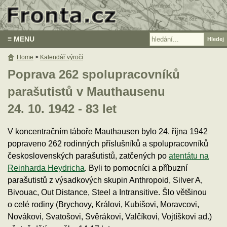
≡ MENU
Home
>
Kalendář výročí
Poprava 262 spolupracovníků
parašutistů v Mauthausenu
24. 10. 1942 - 83 let
V koncentračním táboře Mauthausen bylo 24. října 1942
popraveno 262 rodinných příslušníků a spolupracovníků
československých parašutistů, zatčených po
atentátu na
Reinharda Heydricha
. Byli to pomocníci a příbuzní
parašutistů z výsadkových skupin Anthropoid, Silver A,
Bivouac, Out Distance, Steel a Intransitive. Šlo většinou
o celé rodiny (Brychovy, Královi, Kubišovi, Moravcovi,
Novákovi, Svatošovi, Svěrákovi, Valčíkovi, Vojtíškovi ad.)