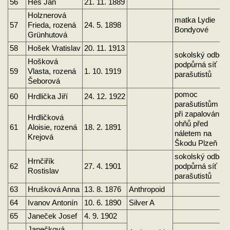
56
Heš Jan
21. 11. 1889
Holznerová
matka Lydie
57
Frieda, rozená
24. 5. 1898
Bondyové
Grünhutová
58
Hošek Vratislav
20. 11. 1913
sokolský odboj
Hošková
podpůrná síť
59
Vlasta, rozená
1. 10. 1919
parašutistů
Šeborová
pomoc
60
Hrdlička Jiří
24. 12. 1922
parašutistům
při zapalování
Hrdličková
ohňů před
61
Aloisie, rozená
18. 2. 1891
náletem na
Krejová
Škodu Plzeň
sokolský odboj,
Hrnčiřík
62
27. 4. 1901
podpůrná síť
Rostislav
parašutistů
63
Hrušková Anna
13. 8. 1876
Anthropoid
64
Ivanov Antonín
10. 6. 1890
Silver A
65
Janeček Josef
4. 9. 1902
Janečková