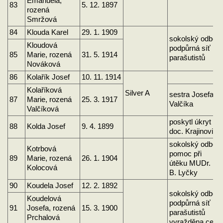
Emanuela,
83
5. 12. 1897
rozená
Smržová
84
Klouda Karel
29. 1. 1909
sokolský odboj
Kloudová
podpůrná síť
85
Marie, rozená
31. 5. 1914
parašutistů
Nováková
86
Kolařík Josef
10. 11. 1914
Kolaříková
Silver A
sestra Josefa
87
Marie, rozená
25. 3. 1917
Valčíka
Valčíková
poskytl úkryt
88
Kolda Josef
9. 4. 1899
doc. Krajinovi
sokolský odboj,
Kotrbová
pomoc při
89
Marie, rozená
26. 1. 1904
útěku MUDr.
Kolocová
B. Lyčky
90
Koudela Josef
12. 2. 1892
sokolský odboj
Koudelová
podpůrná síť
91
Josefa, rozená
15. 3. 1900
parašutistů
Prchalová
vyražděna celá