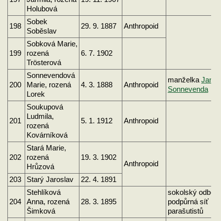
Holubová
Sobek
198
29. 9. 1887
Anthropoid
Soběslav
Sobková Marie,
199
rozená
6. 7. 1902
Trösterová
Sonnevendová
manželka
Jana
200
Marie, rozená
4. 3. 1888
Anthropoid
Sonnevenda
Lorek
Soukupová
Ludmila,
201
5. 1. 1912
Anthropoid
rozená
Kovárníková
Stará Marie,
202
rozená
19. 3. 1902
Anthropoid
Hrůzová
203
Starý Jaroslav
22. 4. 1891
Stehlíková
sokolský odboj
204
Anna, rozená
28. 3. 1895
podpůrná síť
Šimková
parašutistů