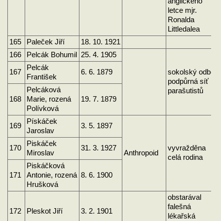
anglického
letce mjr.
Ronalda
Littledalea
165
Paleček Jiří
18. 10. 1921
166
Pelcák Bohumil
25. 4. 1905
Pelcák
167
6. 6. 1879
sokolský odboj
František
podpůrná síť
Pelcáková
parašutistů
168
Marie, rozená
19. 7. 1879
Polívková
Pískáček
169
3. 5. 1897
Jaroslav
Piskáček
170
31. 3. 1927
vyvražděna
Miroslav
Anthropoid
celá rodina
Piskáčková
171
Antonie, rozená
8. 6. 1900
Hrušková
obstarával
falešná
172
Pleskot Jiří
3. 2. 1901
lékařská