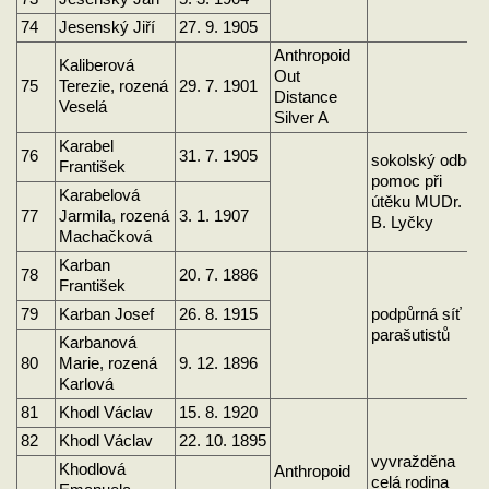
74
Jesenský Jiří
27. 9. 1905
Anthropoid
Kaliberová
Out
75
Terezie, rozená
29. 7. 1901
Distance
Veselá
Silver A
Karabel
76
31. 7. 1905
sokolský odboj
František
pomoc při
Karabelová
útěku MUDr.
77
Jarmila, rozená
3. 1. 1907
B. Lyčky
Machačková
Karban
78
20. 7. 1886
František
79
Karban Josef
26. 8. 1915
podpůrná síť
parašutistů
Karbanová
80
Marie, rozená
9. 12. 1896
Karlová
81
Khodl Václav
15. 8. 1920
82
Khodl Václav
22. 10. 1895
vyvražděna
Khodlová
Anthropoid
celá rodina