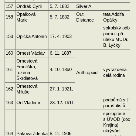
157
Ondrák Cyril
5. 7. 1882
Silver A
Opálková
Out
teta Adolfa
158
5. 7. 1882
Marie
Distance
Opálky
sokolský odboj,
pomoc při
159
Opička Antonín
17. 4. 1903
útěku MUDr.
B. Lyčky
160
Ornest Václav
6. 11. 1887
Ornestová
Františka,
161
4. 10. 1890
vyvražděna
rozená
Anthropoid
celá rodina
Škrdletová
Ornestová
162
27. 1. 1921,
Miluše
podpůrná síť
163
Ort Vladimír
23. 12. 1911
parašutistů
spolupráce
s ÚVOD (doc.
Krajina),
ukrývání
164
Paková Zdenka
8. 11. 1906