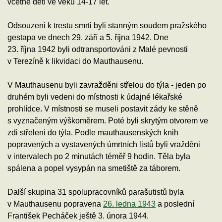
včetně dětí ve věku 14-17 let.
Odsouzeni k trestu smrti byli stanným soudem pražského
gestapa ve dnech 29. září a 5. října 1942. Dne
23. října 1942 byli odtransportováni z Malé pevnosti
v Terezíně k likvidaci do Mauthausenu.
V Mauthausenu byli zavražděni střelou do týla - jeden po
druhém byli vedeni do místnosti k údajné lékařské
prohlídce. V místnosti se museli postavit zády ke stěně
s vyznačeným výškoměrem. Poté byli skrytým otvorem ve
zdi střeleni do týla. Podle mauthausenských knih
popravených a vystavených úmrtních listů byli vražděni
v intervalech po 2 minutách téměř 9 hodin. Těla byla
spálena a popel vysypán na smetiště za táborem.
Další skupina 31 spolupracovníků parašutistů byla
v Mauthausenu popravena
26. ledna 1943
a poslední
František Pecháček ještě 3. února 1944.