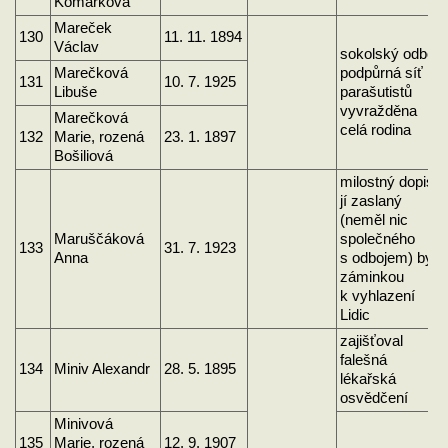
Komárková
Mareček
130
11. 11. 1894
Václav
sokolský odboj
Marečková
podpůrná síť
131
10. 7. 1925
Libuše
parašutistů
vyvražděna
Marečková
celá rodina
132
Marie, rozená
23. 1. 1897
Bošiliová
milostný dopis
jí zaslaný
(neměl nic
Maruščáková
společného
133
31. 7. 1923
Anna
s odbojem) byl
záminkou
k vyhlazení
Lidic
zajišťoval
falešná
134
Miniv Alexandr
28. 5. 1895
lékařská
osvědčení
Minivová
135
Marie, rozená
12. 9. 1907