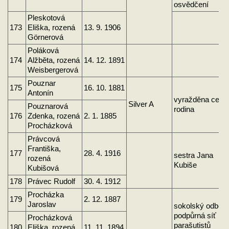
osvědčení
Pleskotová
173
Eliška, rozená
13. 9. 1906
Görnerová
Poláková
174
Alžběta, rozená
14. 12. 1891
Weisbergerová
Pouznar
175
16. 10. 1881
Antonín
vyražděna celá
Silver A
Pouznarová
rodina
176
Zdenka, rozená
2. 1. 1885
Procházková
Právcová
Františka,
177
28. 4. 1916
sestra Jana
rozená
Kubiše
Kubišová
178
Právec Rudolf
30. 4. 1912
Procházka
179
2. 12. 1887
Jaroslav
sokolský odboj
podpůrná síť
Procházková
parašutistů
180
Eliška, rozená
11. 11. 1894