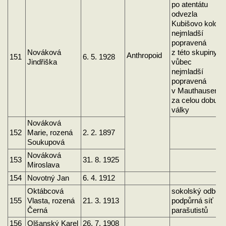
po atentátu
odvezla
Kubišovo kolo
nejmladší
popravená
Nováková
z této skupiny a
Anthropoid
151
6. 5. 1928
Jindřiška
vůbec
nejmladší
popravená
v Mauthausenu
za celou dobu
války
Nováková
152
Marie, rozená
2. 2. 1897
Soukupová
Nováková
153
31. 8. 1925
Miroslava
154
Novotný Jan
6. 4. 1912
Oktábcová
sokolský odboj,
155
Vlasta, rozená
21. 3. 1913
podpůrná síť
Černá
parašutistů
156
Olšanský Karel
26. 7. 1908