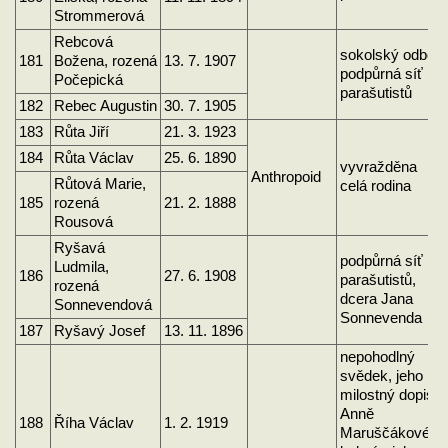
Strommerová
Rebcová
sokolský odboj
181
Božena, rozená
13. 7. 1907
podpůrná síť
Počepická
parašutistů
182
Rebec Augustin
30. 7. 1905
183
Růta Jiří
21. 3. 1923
184
Růta Václav
25. 6. 1890
vyvražděna
Anthropoid
Růtová Marie,
celá rodina
185
rozená
21. 2. 1888
Rousová
Ryšavá
podpůrná síť
Ludmila,
186
27. 6. 1908
parašutistů,
rozená
dcera Jana
Sonnevendová
Sonnevenda
187
Ryšavý Josef
13. 11. 1896
nepohodlný
svědek, jeho
milostný dopis
Anně
188
Říha Václav
1. 2. 1919
Maruščákové