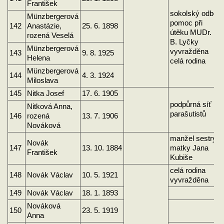
František
sokolský odboj
Münzbergerová
pomoc při
142
Anastázie,
25. 6. 1898
útěku MUDr.
rozená Veselá
B. Lyčky
Münzbergerová
vyvražděna
143
9. 8. 1925
Helena
celá rodina
Münzbergerová
144
4. 3. 1924
Miloslava
145
Nitka Josef
17. 6. 1905
podpůrná síť
Nitková Anna,
parašutistů
146
rozená
13. 7. 1906
Nováková
manžel sestry
Novák
147
13. 10. 1884
matky Jana
František
Kubiše
celá rodina
148
Novák Václav
10. 5. 1921
vyvražděna
149
Novák Václav
18. 1. 1893
Nováková
150
23. 5. 1919
Anna