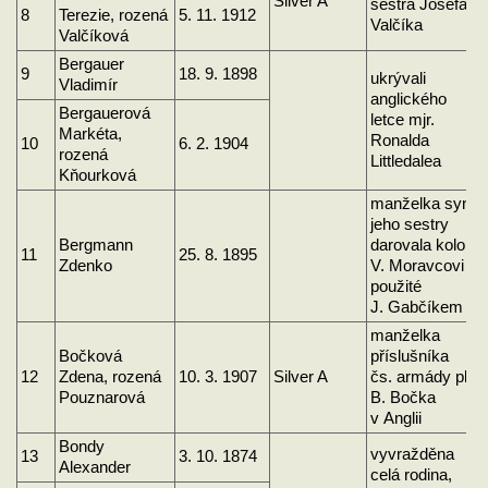
Silver A
sestra Josefa
8
Terezie, rozená
5. 11. 1912
Valčíka
Valčíková
Bergauer
9
18. 9. 1898
ukrývali
Vladimír
anglického
Bergauerová
letce mjr.
Markéta,
Ronalda
10
6. 2. 1904
rozená
Littledalea
Kňourková
manželka syna
jeho sestry
Bergmann
darovala kolo
11
25. 8. 1895
Zdenko
V. Moravcovi
použité
J. Gabčíkem
manželka
Bočková
příslušníka
12
Zdena, rozená
10. 3. 1907
Silver A
čs. armády plk.
Pouznarová
B. Bočka
v Anglii
Bondy
vyvražděna
13
3. 10. 1874
Alexander
celá rodina,