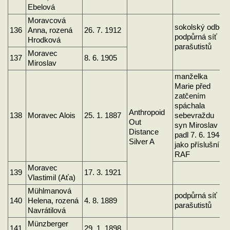
Ebelová
Moravcová
sokolský odboj
136
Anna, rozená
26. 7. 1912
podpůrná síť
Hrodková
parašutistů
Moravec
137
8. 6. 1905
Miroslav
manželka
Marie před
zatčením
spáchala
Anthropoid
138
Moravec Alois
25. 1. 1887
sebevraždu
Out
syn Miroslav
Distance
padl 7. 6. 1944
Silver A
jako příslušník
RAF
Moravec
139
17. 3. 1921
Vlastimil (Aťa)
Mühlmanová
podpůrná síť
140
Helena, rozená
4. 8. 1889
parašutistů
Navrátilová
Münzberger
141
29. 1. 1898