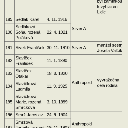
byl záminkou
k vyhlazení
Lidic
189
Sedlák Karel
4. 11. 1916
Sedláková
Silver A
190
Soňa, rozená
22. 4. 1921
Poláková
manžel sestry
191
Sivek František
30. 11. 1910
Silver A
Josefa Valčíka
Slavíček
192
11. 1. 1890
František
Slavíček
193
18. 9. 1920
Otakar
vyvražděna
Anthropoid
Slavíčková
celá rodina
194
11. 9. 1925
Ludmila
Slavíčková
195
Marie, rozená
3. 10. 1899
Smrčková
196
Smrž Jaroslav
24. 9. 1904
Smržová
Anthropoid
197
Jarmila, rozená
19. 11. 1907