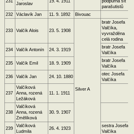
231
19. 4. 1911
podpůrná síť
Jaroslav
parašutistů
232
Václavík Jan
11. 9. 1892
Bivouac
bratr Josefa
Valčíka,
233
Valčík Alois
23. 5. 1908
vyvražděna
celá rodina
bratr Josefa
234
Valčík Antonín
24. 3. 1919
Valčíka
bratr Josefa
235
Valčík Emil
18. 9. 1909
Valčíka
otec Josefa
236
Valčík Jan
24. 10. 1880
Valčíka
Valčíková
Silver A
237
Anna, rozená
11. 1. 1911
Ležáková
Valčíková
238
Anna, rozená
30. 9. 1907
Změlíková
Valčíková
sestra Josefa
239
26. 4. 1923
Ludmila
Valčíka