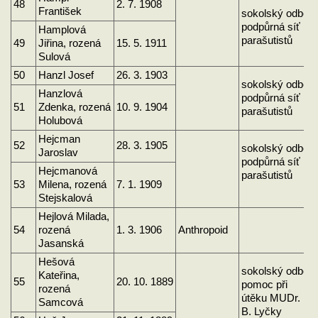
48
2. 7. 1908
František
sokolský odboj
podpůrná síť
Hamplová
parašutistů
49
Jiřina, rozená
15. 5. 1911
Sulová
50
Hanzl Josef
26. 3. 1903
sokolský odboj
Hanzlová
podpůrná síť
51
Zdenka, rozená
10. 9. 1904
parašutistů
Holubová
Hejcman
52
28. 3. 1905
sokolský odboj
Jaroslav
podpůrná síť
Hejcmanová
parašutistů
53
Milena, rozená
7. 1. 1909
Stejskalová
Hejlová Milada,
54
rozená
1. 3. 1906
Anthropoid
Jasanská
Hešová
sokolský odboj,
Kateřina,
55
20. 10. 1889
pomoc při
rozená
útěku MUDr.
Samcová
B. Lyčky