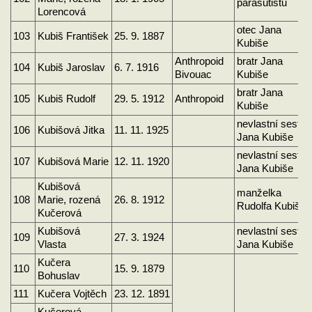
parašutistů
Lorencová
otec Jana
103
Kubiš František
25. 9. 1887
Kubiše
Anthropoid
bratr Jana
104
Kubiš Jaroslav
6. 7. 1916
Bivouac
Kubiše
bratr Jana
105
Kubiš Rudolf
29. 5. 1912
Anthropoid
Kubiše
nevlastní sestra
106
Kubišová Jitka
11. 11. 1925
Jana Kubiše
nevlastní sestra
107
Kubišová Marie
12. 11. 1920
Jana Kubiše
Kubišová
manželka
108
Marie, rozená
26. 8. 1912
Rudolfa Kubiše
Kučerová
Kubišová
nevlastní sestra
109
27. 3. 1924
Vlasta
Jana Kubiše
Kučera
110
15. 9. 1879
Bohuslav
111
Kučera Vojtěch
23. 12. 1891