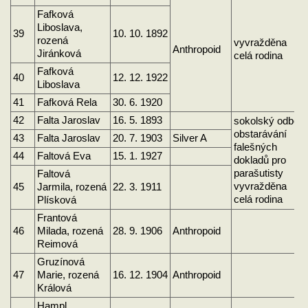
Fafková
Liboslava,
39
10. 10. 1892
rozená
vyvražděna
Anthropoid
Jiránková
celá rodina
Fafková
40
12. 12. 1922
Liboslava
41
Fafková Rela
30. 6. 1920
42
Falta Jaroslav
16. 5. 1893
sokolský odboj
obstarávání
43
Falta Jaroslav
20. 7. 1903
Silver A
falešných
44
Faltová Eva
15. 1. 1927
dokladů pro
parašutisty
Faltová
vyvražděna
45
Jarmila, rozená
22. 3. 1911
celá rodina
Plísková
Frantová
46
Milada, rozená
28. 9. 1906
Anthropoid
Reimová
Gruzínová
47
Marie, rozená
16. 12. 1904
Anthropoid
Králová
Hampl