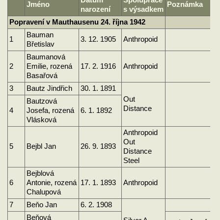
Datum
Spolupráce
Jméno
Poznámka
narození
s výsadkem
Popravení v Mauthausenu 24. října 1942
Bauman
1
3. 12. 1905
Anthropoid
Břetislav
Baumanová
2
Emilie, rozená
17. 2. 1916
Anthropoid
Basařová
3
Bautz Jindřich
30. 1. 1891
Out
Bautzová
Distance
4
Josefa, rozená
6. 1. 1892
Vlásková
Anthropoid
Out
5
Bejbl Jan
26. 9. 1893
Distance
Steel
Bejblová
6
Antonie, rozená
17. 1. 1893
Anthropoid
Chalupová
7
Beňo Jan
6. 2. 1908
Beňová