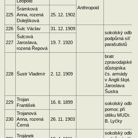
Leopold
Anthropoid
Šrámková
225
Anna, rozená
25. 12. 1902
Dolejšková
226
Šulc Václav
31. 12. 1909
sokolský odboj
Šulcová
podpůrná síť
227
Jaroslava,
19. 7. 1920
parašutistů
rozená Řepová
bratr
zpravodajského
důstojníka
228
Šustr Vladimír
2. 12. 1909
čs. armády
v Anglii škpt.
Jaroslava
Šustra
Trojan
229
16. 8. 1899
sokolský odboj
František
pomoc při
Trojanová
útěku MUDr.
230
Anna, rozená
26. 11. 1903
B. Lyčky
Černá
sokolský odboj,
Trojánek