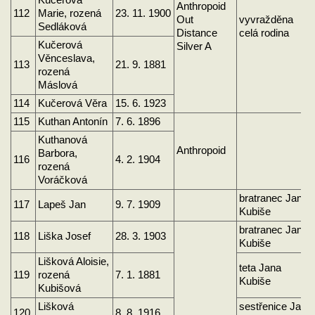
Kučerová
Anthropoid
112
Marie, rozená
23. 11. 1900
Out
vyvražděna
Sedláková
Distance
celá rodina
Kučerová
Silver A
Věnceslava,
113
21. 9. 1881
rozená
Máslová
114
Kučerová Věra
15. 6. 1923
115
Kuthan Antonín
7. 6. 1896
Kuthanová
Anthropoid
Barbora,
116
4. 2. 1904
rozená
Voráčková
bratranec Jana
117
Lapeš Jan
9. 7. 1909
Kubiše
bratranec Jana
118
Liška Josef
28. 3. 1903
Kubiše
Lišková Aloisie,
teta Jana
119
rozená
7. 1. 1881
Kubiše
Kubišová
Lišková
sestřenice Jana
120
8. 8. 1916