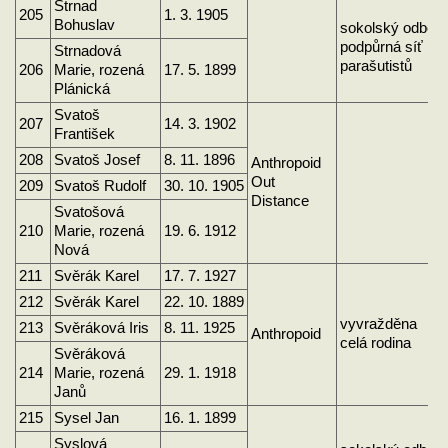
Strnad
205
1. 3. 1905
Bohuslav
sokolský odboj
podpůrná síť
Strnadová
parašutistů
206
Marie, rozená
17. 5. 1899
Plánická
Svatoš
207
14. 3. 1902
František
208
Svatoš Josef
8. 11. 1896
Anthropoid
Out
209
Svatoš Rudolf
30. 10. 1905
Distance
Svatošová
210
Marie, rozená
19. 6. 1912
Nová
211
Svěrák Karel
17. 7. 1927
212
Svěrák Karel
22. 10. 1889
vyvražděna
213
Svěráková Iris
8. 11. 1925
Anthropoid
celá rodina
Svěráková
214
Marie, rozená
29. 1. 1918
Janů
215
Sysel Jan
16. 1. 1899
Syslová