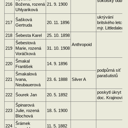
sokolský odboj
216
Božena, rozená
21. 9. 1900
Uhlyariková
ukrývání
Šašková
217
20. 11. 1896
britského letce
Gertruda
mjr. Littledalea
218
Šebesta Karel
25. 10. 1898
Šebestová
Anthropoid
219
Marie, rozená
31. 10. 1908
Voráčková
Šmakal
220
14. 9. 1896
František
podpůrná síť
Šmakalová
parašutistů
221
Ivana,
23. 6. 1888
Silver A
Neubauerová
poskytl úkryt
222
Šourek Jan
20. 5. 1892
doc. Krajinovi
Špinarová
223
Julie, rozená
18. 5. 1900
Blochová
Šrámek
224
11. 5. 1882