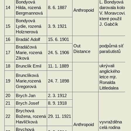
Bondyová
L. Bondyová
14
Hilda, rozená
8. 6. 1887
darovala kolo
Anthropoid
Bergmannová
V. Moravcovi,
které použil
Bondyová
J. Gabčík
15
Lydie, rozená
3. 9. 1921
Holznerová
16
Bradáč Adolf
15. 6. 1901
Out
podpůrná síť
Bradáčová
Distance
parašutistů
17
Marie, rozená
24. 5. 1906
Zíková
ukrývali
18
Brunclík Emil
11. 1. 1889
anglického
Brunclíková
letce mjr.
19
Marie,rozená
24. 7. 1898
Ronalda
Gregorová
Littledalea
20
Brych Jan
2. 3. 1912
21
Brych Josef
8. 9. 1918
Brychová
22
Božena, rozená
29. 11. 1921
Havlíčková
vyvražděna
Anthropoid
celá rodina
Brychová