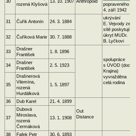
30
13. 10. 1907
Anthropoid
rozená Klyšová
popraveného
4. září 1942
ukrývání
31
Čuřík Antonín
24. 3. 1884
E. Vejvody ze
sítě poskytující
úkryt MUDr.
32
Čuříková Marie
30. 7. 1888
B. Lyčkovi
Drašner
33
1. 8. 1896
František
spolupráce
Drašner
34
2. 5. 1923
s ÚVOD (doc.
František
Krajina)
Drašnerová
vyvražděna
Vilemína,
celá rodina
35
1. 5. 1897
rozená
Hurdálková
36
Dub Karel
21. 4. 1899
Dubová
Out
Miroslava,
Distance
37
13. 1. 1908
rozená
Čermáková
38
Fafek Petr
30. 6. 1893