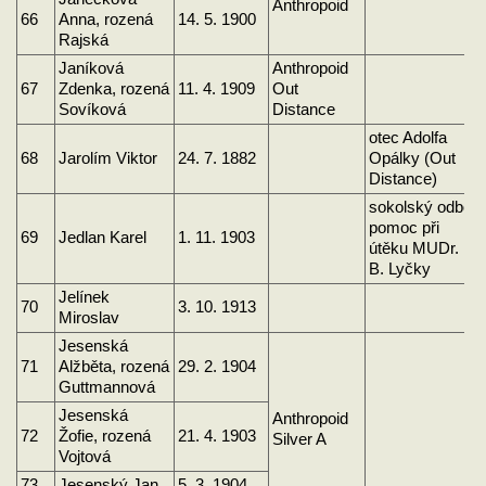
Anthropoid
66
Anna, rozená
14. 5. 1900
Rajská
Janíková
Anthropoid
67
Zdenka, rozená
11. 4. 1909
Out
Sovíková
Distance
otec Adolfa
68
Jarolím Viktor
24. 7. 1882
Opálky (Out
Distance)
sokolský odboj,
pomoc při
69
Jedlan Karel
1. 11. 1903
útěku MUDr.
B. Lyčky
Jelínek
70
3. 10. 1913
Miroslav
Jesenská
71
Alžběta, rozená
29. 2. 1904
Guttmannová
Jesenská
Anthropoid
72
Žofie, rozená
21. 4. 1903
Silver A
Vojtová
73
Jesenský Jan
5. 3. 1904