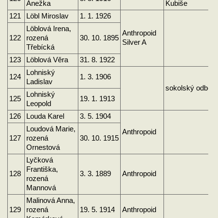
Anežka
Kubiše
121
Löbl Miroslav
1. 1. 1926
Löblová Irena,
Anthropoid
122
rozená
30. 10. 1895
Silver A
Třebícká
123
Löblová Věra
31. 8. 1922
Lohniský
124
1. 3. 1906
Ladislav
sokolský odboj
Lohniský
125
19. 1. 1913
Leopold
126
Louda Karel
3. 5. 1904
Loudová Marie,
Anthropoid
127
rozená
30. 10. 1915
Ornestová
Lyčková
Františka,
128
3. 3. 1889
Anthropoid
rozená
Mannová
Malinová Anna,
129
rozená
19. 5. 1914
Anthropoid