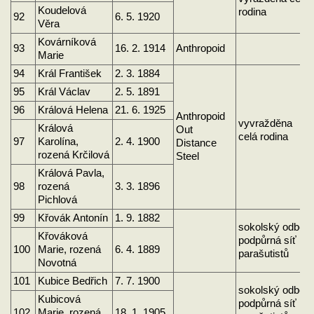
Koudelová
rodina
92
6. 5. 1920
Věra
Kovárníková
93
16. 2. 1914
Anthropoid
Marie
94
Král František
2. 3. 1884
95
Král Václav
2. 5. 1891
96
Králová Helena
21. 6. 1925
Anthropoid
vyvražděna
Králová
Out
celá rodina
97
Karolína,
2. 4. 1900
Distance
rozená Krčilová
Steel
Králová Pavla,
98
rozená
3. 3. 1896
Pichlová
99
Křovák Antonín
1. 9. 1882
sokolský odboj
Křováková
podpůrná síť
100
Marie, rozená
6. 4. 1889
parašutistů
Novotná
101
Kubice Bedřich
7. 7. 1900
sokolský odboj
Kubicová
podpůrná síť
102
Marie, rozená
18. 1. 1905