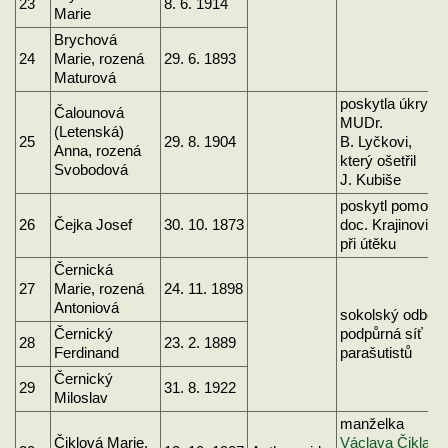
23
8. 6. 1914
Marie
Brychová
24
Marie, rozená
29. 6. 1893
Maturová
poskytla úkryt
Čalounová
MUDr.
(Letenská)
25
29. 8. 1904
B. Lyčkovi,
Anna, rozená
který ošetřil
Svobodová
J. Kubiše
poskytl pomoc
26
Čejka Josef
30. 10. 1873
doc. Krajinovi
při útěku
Černická
27
Marie, rozená
24. 11. 1898
Antoniová
sokolský odboj,
Černický
podpůrná síť
28
23. 2. 1889
Ferdinand
parašutistů
Černický
29
31. 8. 1922
Miloslav
manželka
Čiklová Marie,
Václava Čikla