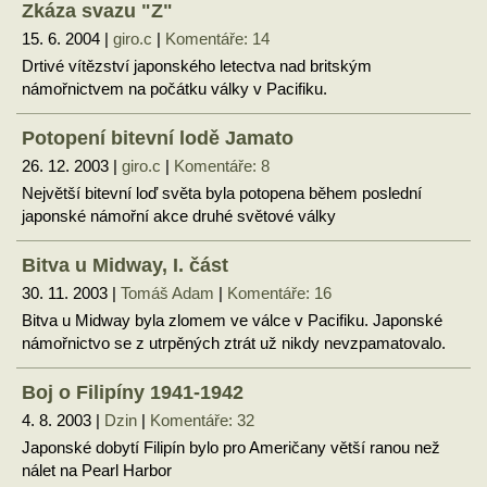
Zkáza svazu "Z"
15. 6. 2004 |
giro.c
|
Komentáře: 14
Drtivé vítězství japonského letectva nad britským
námořnictvem na počátku války v Pacifiku.
Potopení bitevní lodě Jamato
26. 12. 2003 |
giro.c
|
Komentáře: 8
Největší bitevní loď světa byla potopena během poslední
japonské námořní akce druhé světové války
Bitva u Midway, I. část
30. 11. 2003 |
Tomáš Adam
|
Komentáře: 16
Bitva u Midway byla zlomem ve válce v Pacifiku. Japonské
námořnictvo se z utrpěných ztrát už nikdy nevzpamatovalo.
Boj o Filipíny 1941-1942
4. 8. 2003 |
Dzin
|
Komentáře: 32
Japonské dobytí Filipín bylo pro Američany větší ranou než
nálet na Pearl Harbor