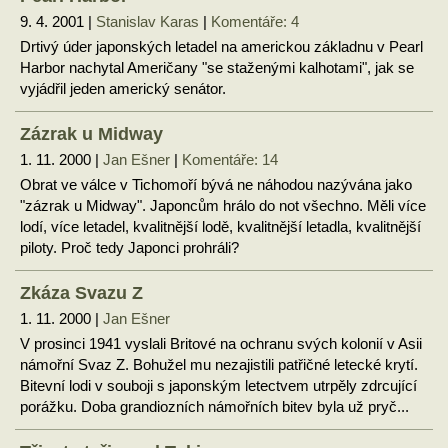
9. 4. 2001 |
Stanislav Karas
|
Komentáře: 4
Drtivý úder japonských letadel na americkou základnu v Pearl
Harbor nachytal Američany "se staženými kalhotami", jak se
vyjádřil jeden americký senátor.
Zázrak u Midway
1. 11. 2000 |
Jan Ešner
|
Komentáře: 14
Obrat ve válce v Tichomoří bývá ne náhodou nazývána jako
"zázrak u Midway". Japoncům hrálo do not všechno. Měli více
lodí, více letadel, kvalitnější lodě, kvalitnější letadla, kvalitnější
piloty. Proč tedy Japonci prohráli?
Zkáza Svazu Z
1. 11. 2000 |
Jan Ešner
V prosinci 1941 vyslali Britové na ochranu svých kolonií v Asii
námořní Svaz Z. Bohužel mu nezajistili patřičné letecké krytí.
Bitevní lodi v souboji s japonským letectvem utrpěly zdrcující
porážku. Doba grandiozních námořních bitev byla už pryč...