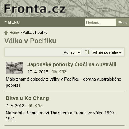
≡ MENU
Home
> Válka v Pacifiku
Válka v Pacifiku
Po
Japonské ponorky útočí na Austrálii
17. 4. 2015 |
Jiří Kříž
Málo známé epizody z války v Pacifiku - obrana australského
pobřeží
Bitva u Ko Chang
7. 9. 2012 |
Jiří Kříž
Námořní střetnutí mezi Thajskem a Francií ve válce 1940–
1941