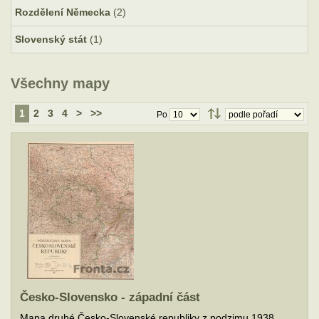
Rozdělení Německa
(2)
Slovenský stát
(1)
Všechny mapy
1
2
3
4
>
>>
Po
Česko-Slovensko - západní část
Mapa druhé Česko-Slovenské republiky z podzimu 1938.