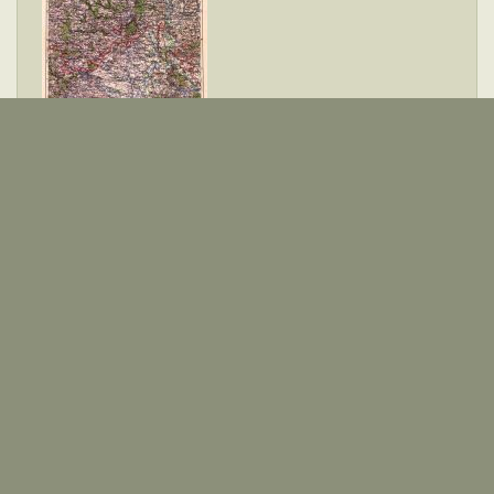
Brno
Finální hranice druhé republiky na jižní Moravě.
1
2
3
4
>
>>
Po