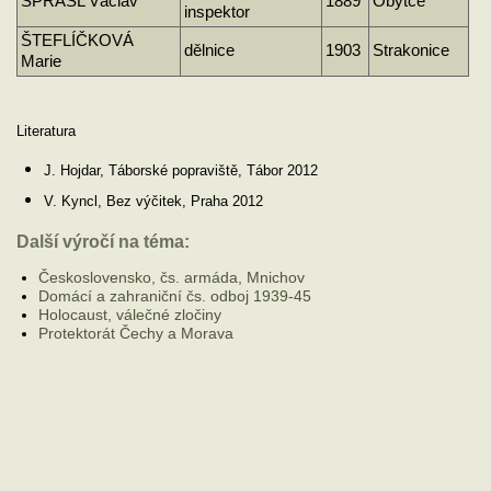
ŠPRASL Václav
1889
Obytce
inspektor
ŠTEFLÍČKOVÁ
dělnice
1903
Strakonice
Marie
Literatura
J. Hojdar, Táborské popraviště, Tábor 2012
V. Kyncl, Bez výčitek, Praha 2012
Další výročí na téma:
Československo, čs. armáda, Mnichov
Domácí a zahraniční čs. odboj 1939-45
Holocaust, válečné zločiny
Protektorát Čechy a Morava