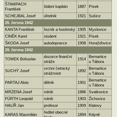
ŠTAMPACH
štábní kapitán
1887
Písek
František
SCHEJBAL Josef
úředník
1921
Sušice
25. června 1942
KANTA František
řezník a hostinský
1905
Myslovice
CINĚK Karel
student
1921
Písek
ŠKODA Josef
autodopravce
1908
Horažďovice
29. června 1942
dozorce finanční
Bernartice
TOMEK Bohuslav
1914
stráže
u Tábora
vrchní četnický
Bernartice
SUCHÝ Josef
1892
strážmistr
u Tábora
Bernartice
PARTAJ Alois
dělník
1901
u Tábora
MRZENA Josef
rolník
1886
Svatkovice
FÜRTH Leopold
rolník
1903
Žichovice
HALÍŘ Jan
profesor
1909
Klatovy
ředitel obecné
KARAS Maxmilián
1894
Kdyně