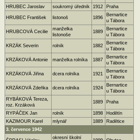
HRUBEC Jaroslav
soukromý úředník
1912
Praha
Bernartice
HRUBEC František
listonoš
1896
u Tábora
manželka
Bernartice
HRUBCOVÁ Cecilie
1889
listonoše
u Tábora
Bernartice
KRZÁK Severin
rolník
1882
u Tábora
Bernartice
KRZÁKOVÁ Antonie
manželka rolníka
1887
u Tábora
Bernartice
KRZÁKOVÁ Jiřina
dcera rolníka
1921
u Tábora
Bernartice
KRZÁKOVÁ Zdeňka
dcera rolníka
1924
u Tábora
RYBÁKOVÁ Tereza,
1889
Praha
roz. Krzáková
RYPÁČEK Jan
rolník
1898
Hodětín
KAZIMOUR Karel
mlynář
1889
Radětice
3. července 1942
okresní školní