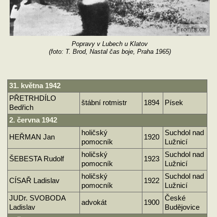
Popravy v Lubech u Klatov
(foto: T. Brod, Nastal čas boje, Praha 1965)
31. května 1942
PŘETRHDÍLO
štábní rotmistr
1894
Písek
Bedřich
2. června 1942
holičský
Suchdol nad
HEŘMAN Jan
1920
pomocník
Lužnicí
holičský
Suchdol nad
ŠEBESTA Rudolf
1923
pomocník
Lužnicí
holičský
Suchdol nad
CÍSAŘ Ladislav
1922
pomocník
Lužnicí
JUDr. SVOBODA
České
advokát
1900
Ladislav
Budějovice