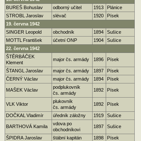
BUREŠ Bohuslav
odborný učitel
1913
Plánice
STROBL Jaroslav
slévač
1920
Písek
19. června 1942
SINGER Leopold
obchodník
1894
Sušice
MOTTL František
účetní ONP
1904
Sušice
22. června 1942
ŠTĚRBÁČEK
major čs. armády
1896
Písek
Klement
ŠTANGL Jaroslav
major čs. armády
1897
Písek
ČERNÝ Václav
major čs. armády
1894
Písek
podplukovník
MAŠEK Václav
1892
Písek
čs. armády
plukovník
VLK Viktor
1892
Písek
čs. armády
DOČKAL Vladimír
úředník záložny
1919
Sušice
vdova po
BARTHOVÁ Kamila
1897
Sušice
obchodníkovi
ŠPIDRA Jaroslav
štábní kapitán
1898
Písek