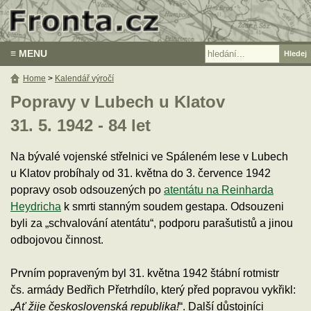
≡ MENU
Home
>
Kalendář výročí
Popravy v Lubech u Klatov
31. 5. 1942 - 84 let
Na bývalé vojenské střelnici ve Spáleném lese v Lubech
u Klatov probíhaly od 31. května do 3. července 1942
popravy osob odsouzených po
atentátu na Reinharda
Heydricha
k smrti stanným soudem gestapa. Odsouzeni
byli za „schvalování atentátu“, podporu parašutistů a jinou
odbojovou činnost.
Prvním popraveným byl 31. května 1942 štábní rotmistr
čs. armády Bedřich Přetrhdílo, který před popravou vykřikl:
„
Ať žije československá republika!
“. Další důstojníci