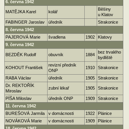
6. června 1942
Běšiny
MATĚJKA Karel
kolář
u Klatov
FABINGER Jaroslav
úředník
Strakonice
8. června 1942
PAJEROVÁ Marie
švadlena
1902
Klatovy
9. června 1942
bez trvalého
BEZDĚK Rudolf
obuvník
1884
bydliště
revizní předník
KOHOUT František
1910
Strakonice
ONP
RABA Václav
úředník
1905
Strakonice
Dr. REKTOŘÍK
zubní lékař
1905
Strakonice
Miroslav
PÍŠA Miloslav
úředník ONP
1909
Strakonice
11. června 1942
BUREŠOVÁ Jarmila
v domácnosti
1922
Plánice
NOVÁKOVÁ Marie
v domácnosti
1909
Plánice
18. června 1942