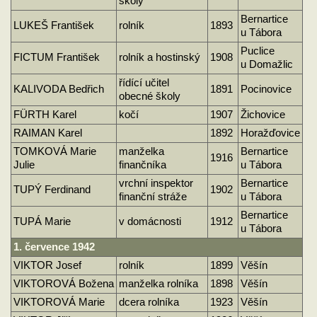
školy
Bernartice
LUKEŠ František
rolník
1893
u Tábora
Puclice
FICTUM František
rolník a hostinský
1908
u Domažlic
řídící učitel
KALIVODA Bedřich
1891
Pocinovice
obecné školy
FÜRTH Karel
kočí
1907
Žichovice
RAIMAN Karel
1892
Horažďovice
TOMKOVÁ Marie
manželka
Bernartice
1916
Julie
finančníka
u Tábora
vrchní inspektor
Bernartice
TUPÝ Ferdinand
1902
finanční stráže
u Tábora
Bernartice
TUPÁ Marie
v domácnosti
1912
u Tábora
1. července 1942
VIKTOR Josef
rolník
1899
Věšín
VIKTOROVÁ Božena
manželka rolníka
1898
Věšín
VIKTOROVÁ Marie
dcera rolníka
1923
Věšín