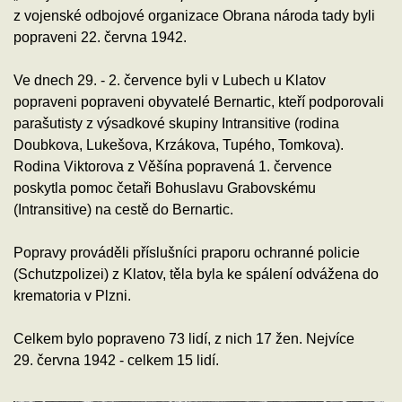
z vojenské odbojové organizace Obrana národa tady byli
popraveni 22. června 1942.
Ve dnech 29. - 2. července byli v Lubech u Klatov
popraveni popraveni obyvatelé Bernartic, kteří podporovali
parašutisty z výsadkové skupiny Intransitive (rodina
Doubkova, Lukešova, Krzákova, Tupého, Tomkova).
Rodina Viktorova z Věšína popravená 1. července
poskytla pomoc četaři Bohuslavu Grabovskému
(Intransitive) na cestě do Bernartic.
Popravy prováděli příslušníci praporu ochranné policie
(Schutzpolizei) z Klatov, těla byla ke spálení odvážena do
krematoria v Plzni.
Celkem bylo popraveno 73 lidí, z nich 17 žen. Nejvíce
29. června 1942 - celkem 15 lidí.