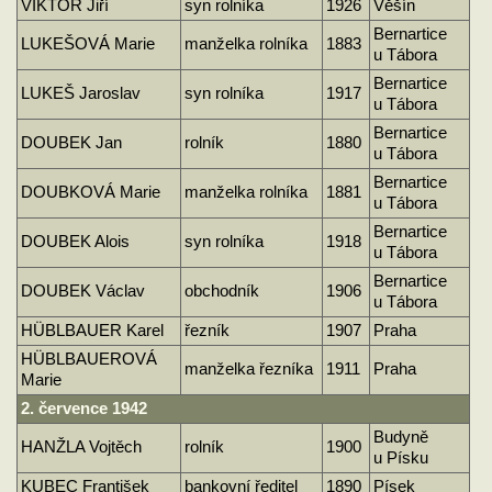
VIKTOR Jiří
syn rolníka
1926
Věšín
Bernartice
LUKEŠOVÁ Marie
manželka rolníka
1883
u Tábora
Bernartice
LUKEŠ Jaroslav
syn rolníka
1917
u Tábora
Bernartice
DOUBEK Jan
rolník
1880
u Tábora
Bernartice
DOUBKOVÁ Marie
manželka rolníka
1881
u Tábora
Bernartice
DOUBEK Alois
syn rolníka
1918
u Tábora
Bernartice
DOUBEK Václav
obchodník
1906
u Tábora
HÜBLBAUER Karel
řezník
1907
Praha
HÜBLBAUEROVÁ
manželka řezníka
1911
Praha
Marie
2. července 1942
Budyně
HANŽLA Vojtěch
rolník
1900
u Písku
KUBEC František
bankovní ředitel
1890
Písek