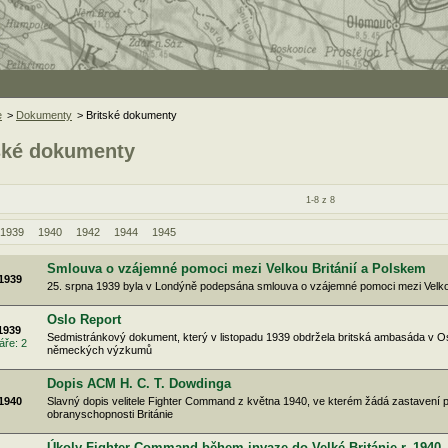
e
>
Dokumenty
> Britské dokumenty
ské dokumenty
1-8 z 8
1939
1940
1942
1944
1945
Smlouva o vzájemné pomoci mezi Velkou Británií a Polskem
 1939
25. srpna 1939 byla v Londýně podepsána smlouva o vzájemné pomoci mezi Velkou
Oslo Report
 1939
Sedmistránkový dokument, který v listopadu 1939 obdržela britská ambasáda v Os
ře: 2
německých výzkumů
Dopis ACM H. C. T. Dowdinga
 1940
Slavný dopis velitele Fighter Command z května 1940, ve kterém žádá zastavení po
obranyschopnosti Británie
Úkoly Fighter Command během invaze do Velké Británie r. 1940