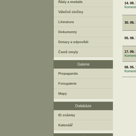
Řády a medaile
14. 09.
Komentá
Válečné zločiny
Literatura
30. 09.
Dokumenty
05. 08.
Dotazy a odpovědi
17. 09.
Časté omyly
Koment
Galerie
08. 05.
Komentá
Propaganda
Fotogalerie
Mapy
Databáze
ID známky
Kalendář