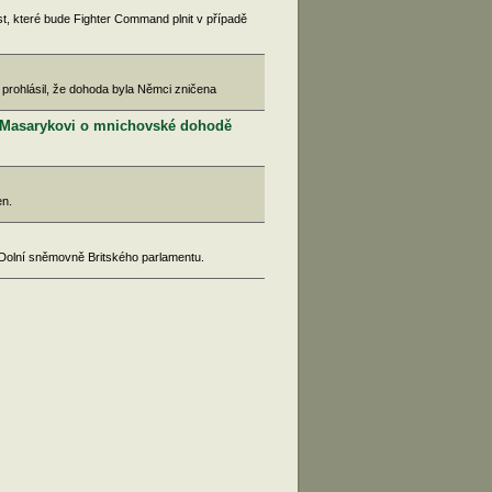
ost, které bude Fighter Command plnit v případě
 prohlásil, že dohoda byla Němci zničena
čí Masarykovi o mnichovské dohodě
en.
 Dolní sněmovně Britského parlamentu.