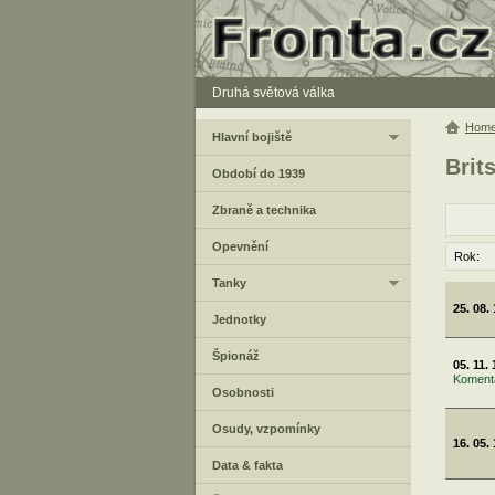
Druhá světová válka
Hom
Hlavní bojiště
Brit
Období do 1939
Zbraně a technika
Opevnění
Rok:
Tanky
25. 08.
Jednotky
Špionáž
05. 11.
Komentá
Osobnosti
Osudy, vzpomínky
16. 05.
Data & fakta