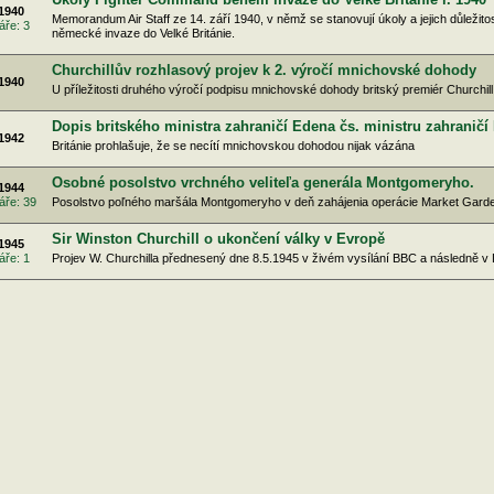
 1940
Memorandum Air Staff ze 14. září 1940, v němž se stanovují úkoly a jejich důležit
ře: 3
německé invaze do Velké Británie.
Churchillův rozhlasový projev k 2. výročí mnichovské dohody
 1940
U příležitosti druhého výročí podpisu mnichovské dohody britský premiér Churchill
Dopis britského ministra zahraničí Edena čs. ministru zahrani
 1942
Británie prohlašuje, že se necítí mnichovskou dohodou nijak vázána
Osobné posolstvo vrchného veliteľa generála Montgomeryho.
 1944
áře: 39
Posolstvo poľného maršála Montgomeryho v deň zahájenia operácie Market Gard
Sir Winston Churchill o ukončení války v Evropě
 1945
ře: 1
Projev W. Churchilla přednesený dne 8.5.1945 v živém vysílání BBC a následně v