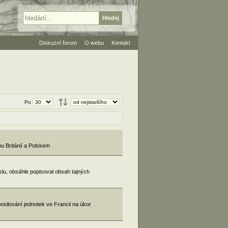
Diskuzní forum
O webu
Kontakt
Po
 Británií a Polskem
lu, obsáhle popisoval obsah tajných
silování jednotek ve Francii na úkor