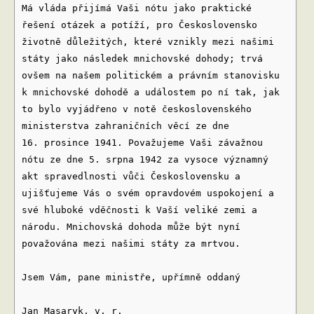
Má vláda přijímá Vaši nótu jako praktické
řešení otázek a potíží, pro Československo
životně důležitých, které vznikly mezi našimi
státy jako následek mnichovské dohody; trvá
ovšem na našem politickém a právním stanovisku
k mnichovské dohodě a událostem po ní tak, jak
to bylo vyjádřeno v notě československého
ministerstva zahraničních věcí ze dne
16. prosince 1941. Považujeme Vaši závažnou
nótu ze dne 5. srpna 1942 za vysoce významný
akt spravedlnosti vůči Československu a
ujišťujeme Vás o svém opravdovém uspokojení a
své hluboké vděčnosti k Vaší veliké zemi a
národu. Mnichovská dohoda může být nyní
považována mezi našimi státy za mrtvou.
Jsem Vám, pane ministře, upřímně oddaný
Jan Masaryk, v. r.