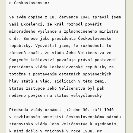
o Československo:
Ve svém dopise z 18. července 1941 zpravil jsem
Vaši Excelenci, že král rozhodl pověřit
mimořádného vyslance a zplnomocněného ministra
u dr. Beneše jako presidenta Československé
republiky. Vysvětlil jsem, že rozhodnutí to
zároveň značí, že vláda Jeho Veličenstva ve
Spojeném království považuje právní postavení
presidenta vlády Československé republiky za
totožné s postavením ostatních spojeneckých
hlav států a vlád, sídlících v této zemi.
Status zástupce Jeho Veličenstva byl pak
nedávno povýšen na status velvyslanecký.
Předseda vlády oznámil již dne 30. září 1940
v rozhlasovém poselství československému národu
stanovisko vlády Jeho Veličenstva k ujednáním,
k nimž došlo v Mnichově v roce 1938. Mr.