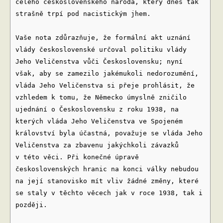
celého československého národa, který dnes tak
strašně trpí pod nacistickým jhem.
Vaše nota zdůrazňuje, že formální akt uznání
vlády československé určoval politiku vlády
Jeho Veličenstva vůči Československu; nyní
však, aby se zamezilo jakémukoli nedorozumění,
vláda Jeho Veličenstva si přeje prohlásit, že
vzhledem k tomu, že Německo úmyslně zničilo
ujednání o Československu z roku 1938, na
kterých vláda Jeho Veličenstva ve Spojeném
království byla účastná, považuje se vláda Jeho
Veličenstva za zbavenu jakýchkoli závazků
v této věci. Při konečné úpravě
československých hranic na konci války nebudou
na její stanovisko mít vliv žádné změny, které
se staly v těchto věcech jak v roce 1938, tak i
později.