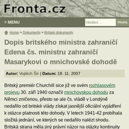
≡ MENU
Home
>
Dokumenty
>
Britské dokumenty
Dopis britského ministra zahraničí
Edena čs. ministru zahraničí
Masarykovi o mnichovské dohodě
Autor:
Vojtěch Šír
|
Datum:
18. 11. 2007
Britský premiér Churchill sice již ve svém
rozhlasovém
projevu
30. září 1940 označil
mnichovskou dohodu
za
Němci zničenou, přesto se ale čs. vládě v Londýně
nedařilo od britské vlády získat jasnější oficiální vyjádření
k otázce platnosti této dohody. V letech 1941-42 probíhala
složitá jednání, ve kterých se nedařilo nalézt shodu.
Britská strana měla jiný právní názor na otázky kontinuity