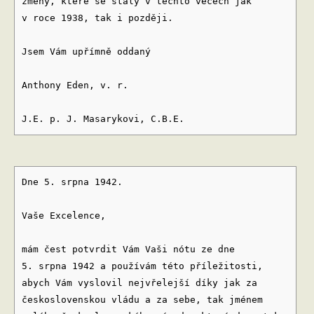
změny, které se staly v těchto věcech jak
v roce 1938, tak i později.
Jsem Vám upřímně oddaný
Anthony Eden, v. r.
J.E. p. J. Masarykovi, C.B.E.
Dne 5. srpna 1942.
Vaše Excelence,
mám čest potvrdit Vám Vaši nótu ze dne
5. srpna 1942 a používám této příležitosti,
abych Vám vyslovil nejvřelejší díky jak za
československou vládu a za sebe, tak jménem