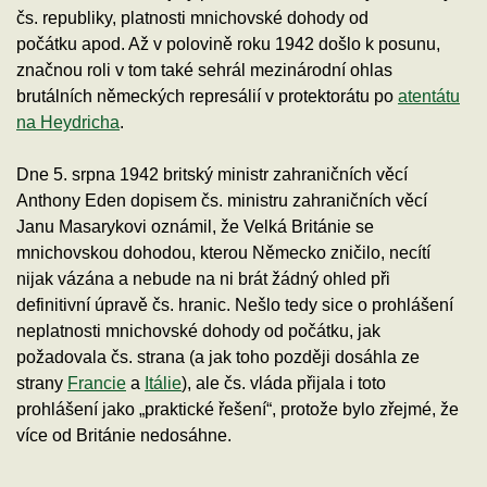
čs. republiky, platnosti mnichovské dohody od
počátku apod. Až v polovině roku 1942 došlo k posunu,
značnou roli v tom také sehrál mezinárodní ohlas
brutálních německých represálií v protektorátu po
atentátu
na Heydricha
.
Dne 5. srpna 1942 britský ministr zahraničních věcí
Anthony Eden dopisem čs. ministru zahraničních věcí
Janu Masarykovi oznámil, že Velká Británie se
mnichovskou dohodou, kterou Německo zničilo, necítí
nijak vázána a nebude na ni brát žádný ohled při
definitivní úpravě čs. hranic. Nešlo tedy sice o prohlášení
neplatnosti mnichovské dohody od počátku, jak
požadovala čs. strana (a jak toho později dosáhla ze
strany
Francie
a
Itálie
), ale čs. vláda přijala i toto
prohlášení jako „praktické řešení“, protože bylo zřejmé, že
více od Británie nedosáhne.