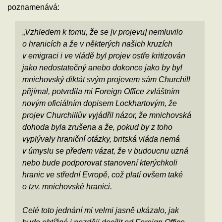
poznamenává:
„
Vzhledem k tomu, že se [v projevu] nemluvilo
o hranicích a že v některých našich kruzích
v emigraci i ve vládě byl projev ostře kritizován
jako nedostatečný anebo dokonce jako by byl
mnichovský diktát svým projevem sám Churchill
přijímal, potvrdila mi Foreign Office zvláštním
novým oficiálním dopisem Lockhartovým, že
projev Churchillův vyjádřil názor, že mnichovská
dohoda byla zrušena a že, pokud by z toho
vyplývaly hraniční otázky, britská vláda nemá
v úmyslu se předem vázat, že v budoucnu uzná
nebo bude podporovat stanovení kterýchkoli
hranic ve střední Evropě, což platí ovšem také
o tzv. mnichovské hranici.
Celé toto jednání mi velmi jasně ukázalo, jak