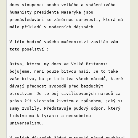
dnes stoupenci onoho velkého a snášenlivého
humanisty presidenta Masaryka jsou
pronásledováni se záměrnou surovostí, která má
málo příkladů v moderních dějinách.
V této hodině vašeho mučednictví zasílám vám
toto poselství :
Bitva, kterou my dnes ve Velké Britannii
bojujeme, není pouze bitvou naší. Je to také
vaše bitva, ba je to bitva všech národů, které
dávají přednost svobodě před bezduchým
otroctvím. Je to boj civilisovaných národů za
právo žít vlastním životem a způsobem, jaký si
samy zvolily. Představuje pudový odpor, který
lidstvo má k tyranii a neosobnímu
universalismu.
V celých dějinách žádný evropský národ neukázal