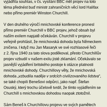
vyjádřila souhlas, v čs. vysílání BBC měl projev na toto
téma přednést buď ministr zahraničních věcí lord Halifax
nebo přímo premiér Winston Churchill.
V den druhého výročí mnichovské konference pronesl
přímo premiér Churchill v BBC projev, jehož obsah byl
naším exilem napjatě očekáván. Churchill v projevu
veřejně prohlásil, že mnichovská dohoda byla Německem
zničena. I když mu Jan Masaryk ve své rozhlasové řeči
z 2. října 1940 za tato slova poděkoval, přesto Churchillův
projev vzbudil v našem exilu jisté zklamání. Očekávalo se
jasnější vyjádření britského postoje k otázce platnosti
mnichovské dohody. Churchillovy věty, že mnichovská
dohoda „
vzbudila naděje v srdcích civilizovaného lidstva
“,
se také chopili Benešovi odpůrci, jako např. Štefan
Osuský, který trochu účelově tvrdil, že tímto vyjádřením se
Churchill s mnichovskou dohodou naopak ztotožnil.
Sám Beneš k Churchillovu projevu ve svých pamětech