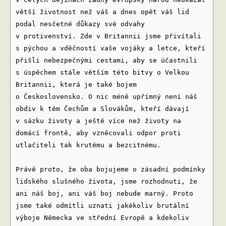
větší životnost než váš a dnes opět váš lid
podal nesčetné důkazy své odvahy
v protivenství. Zde v Britannii jsme přivítali
s pýchou a vděčností vaše vojáky a letce, kteří
přišli nebezpečnými cestami, aby se účastnili
s úspěchem stále větším této bitvy o Velkou
Britannii, která je také bojem
o Československo. O nic méně upřímný není náš
obdiv k těm Čechům a Slovákům, kteří dávají
v sázku životy a ještě více než životy na
domácí frontě, aby vzněcovali odpor proti
utlačiteli tak krutému a bezcitnému.
Právě proto, že oba bojujeme o zásadní podmínky
lidského slušného života, jsme rozhodnuti, že
ani náš boj, ani váš boj nebude marný. Proto
jsme také odmítli uznati jakékoliv brutální
výboje Německa ve střední Evropě a kdekoliv