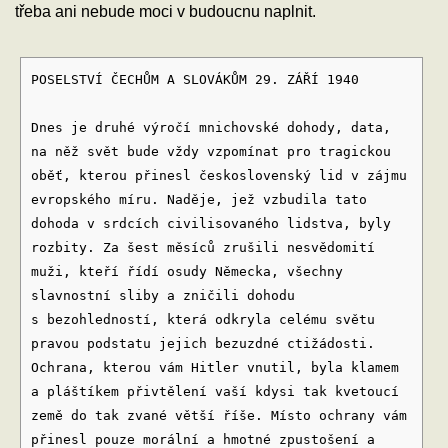
třeba ani nebude moci v budoucnu naplnit.
POSELSTVÍ ČECHŮM A SLOVÁKŮM 29. ZÁŘÍ 1940
Dnes je druhé výročí mnichovské dohody, data,
na něž svět bude vždy vzpomínat pro tragickou
oběť, kterou přinesl československý lid v zájmu
evropského míru. Naděje, jež vzbudila tato
dohoda v srdcích civilisovaného lidstva, byly
rozbity. Za šest měsíců zrušili nesvědomití
muži, kteří řídí osudy Německa, všechny
slavnostní sliby a zničili dohodu
s bezohledností, která odkryla celému světu
pravou podstatu jejich bezuzdné ctižádosti.
Ochrana, kterou vám Hitler vnutil, byla klamem
a pláštíkem přivtělení vaší kdysi tak kvetoucí
země do tak zvané větší říše. Místo ochrany vám
přinesl pouze morální a hmotné zpustošení a