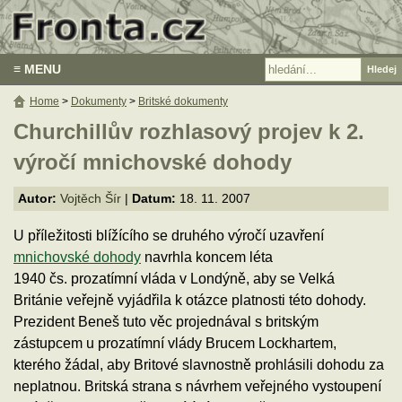
≡ MENU
Home
>
Dokumenty
>
Britské dokumenty
Churchillův rozhlasový projev k 2.
výročí mnichovské dohody
Autor:
Vojtěch Šír
|
Datum:
18. 11. 2007
U příležitosti blížícího se druhého výročí uzavření
mnichovské dohody
navrhla koncem léta
1940 čs. prozatímní vláda v Londýně, aby se Velká
Británie veřejně vyjádřila k otázce platnosti této dohody.
Prezident Beneš tuto věc projednával s britským
zástupcem u prozatímní vlády Brucem Lockhartem,
kterého žádal, aby Britové slavnostně prohlásili dohodu za
neplatnou. Britská strana s návrhem veřejného vystoupení