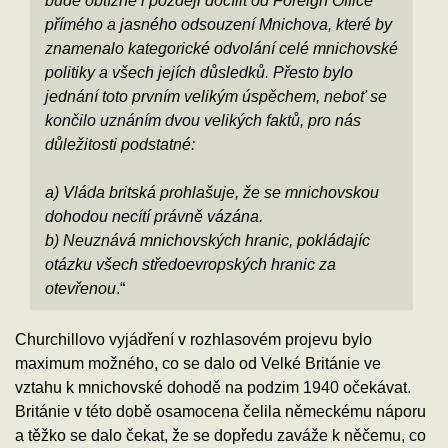
bude obtížné i později docílit od Foreign Office
přímého a jasného odsouzení Mnichova, které by
znamenalo kategorické odvolání celé mnichovské
politiky a všech jejích důsledků. Přesto bylo
jednání toto prvním velikým úspěchem, neboť se
končilo uznáním dvou velikých faktů, pro nás
důležitosti podstatné:
a) Vláda britská prohlašuje, že se mnichovskou
dohodou necítí právně vázána.
b) Neuznává mnichovských hranic, pokládajíc
otázku všech středoevropských hranic za
otevřenou
.“
Churchillovo vyjádření v rozhlasovém projevu bylo
maximum možného, co se dalo od Velké Británie ve
vztahu k mnichovské dohodě na podzim 1940 očekávat.
Británie v této době osamocena čelila německému náporu
a těžko se dalo čekat, že se dopředu zaváže k něčemu, co