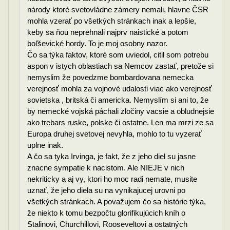
národy ktoré svetovládne zámery nemali, hlavne ČSR
mohla vzerať po všetkých stránkach inak a lepšie,
keby sa ňou neprehnali najprv naistické a potom
boľševické hordy. To je moj osobny nazor.
Čo sa týka faktov, ktoré som uviedol, citil som potrebu
aspon v istych oblastiach sa Nemcov zastať, pretože si
nemyslim že povedzme bombardovana nemecka
verejnosť mohla za vojnové udalosti viac ako verejnosť
sovietska , britská či americka. Nemyslím si ani to, že
by nemecké vojská páchali zločiny vacsie a obludnejsie
ako trebars ruske, polske či ostatne. Len ma mrzi ze sa
Europa druhej svetovej nevyhla, mohlo to tu vyzerať
uplne inak.
A čo sa tyka Irvinga, je fakt, že z jeho diel su jasne
znacne sympatie k nacistom. Ale NIEJE v nich
nekriticky a aj vy, ktori ho moc radi nemate, musite
uznať, že jeho diela su na vynikajucej urovni po
všetkých stránkach. A považujem čo sa histórie týka,
že niekto k tomu bezpočtu glorifikujúcich kníh o
Stalinovi, Churchillovi, Rooseveltovi a ostatných