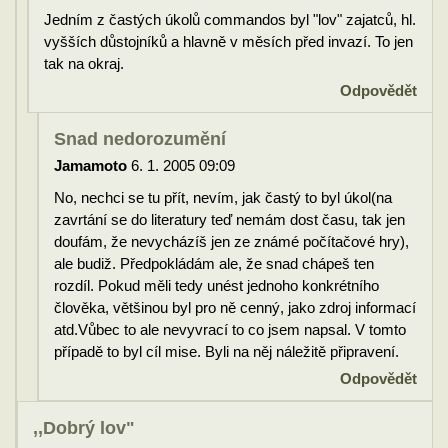
Jedním z častých úkolů commandos byl "lov" zajatců, hl.
vyšších důstojníků a hlavně v měsích před invazí. To jen
tak na okraj.
Odpovědět
Snad nedorozumění
Jamamoto
6. 1. 2005 09:09
No, nechci se tu přít, nevím, jak častý to byl úkol(na
zavrtání se do literatury teď nemám dost času, tak jen
doufám, že nevycházíš jen ze známé počítačové hry),
ale budiž. Předpokládám ale, že snad chápeš ten
rozdíl. Pokud měli tedy unést jednoho konkrétního
člověka, většinou byl pro ně cenný, jako zdroj informací
atd.Vůbec to ale nevyvrací to co jsem napsal. V tomto
případě to byl cíl mise. Byli na něj náležitě připravení.
Odpovědět
,,Dobrý lov"