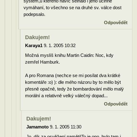
systém,u kterého navíc selhalo i jeho účinné
vymáhaní, to všechno se na druhé sv. válce dost
podepsalo.
Odpovědět
Dakujem!
Karaya1
9. 1. 2005 10:32
Možná myslíš knihu Martin Caidin: Noc, kdy
zemřel Hamburk.
A pro Romana (nechce se mi posílat dva krátké
komentáře :o) ): dle mého názoru by to mělo být
přesně opačně, tedy že bombardování mělo malý
morální a relativně velký válečný dopad...
Odpovědět
Dakujem!
Jamamoto
9. 1. 2005 11:30
Jo, dík za osvěžení paměti!To je ono, bylo tam i