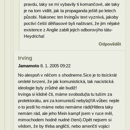
pravdu, taky se mi vybavily ti komančové, ale taky
je na tom vidět, jak ta propaganda ještě po letech
působí. Nakonec ten Irvingův text vyznívá, jakoby
poctiví čeští dělňasové byli naštvaní, že jim nějaké
existence z Anglie zabili jejich odborovýho tátu-
Heydricha!
Odpovědět
Irving
Jamamoto
8. 1. 2005 09:22
No alespoň v něčem s shodneme.Sice je to tisíckrát
omleté tvrzení, že jak komunistická, tak nacistická
ideologie byly zrůdné ale budiž!
Irvinga si klidně čti, máme svobodu(ta tu tuším za
protektorátu, ani za komunistů nebyla)!!A vůbec nejde
o to jestli ho máme nebo nemáme rádi(Hitlera taky
nemám rád, ale jeho Mein kampf jsem v ruce měl,
mimochodem hodně nudné čtení).Opět nejsem si
vědom, že by třeba angličtí, nebo američtí vojáci