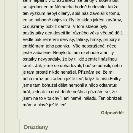
sem nepatří. V Drážďanech se tehdy v souvislosti
se sjednocením Německa hodně budovalo, takže
ten výzkum nebyl cílený, spíš nás zavolali k tomu,
co se náhodně objevilo. Byl to sklep jakési kavárny,
či cukrárny poblíž centra. V tom sklepě byly
pozůstatky cca deseti lidí různého věku včetně dětí.
Vedle pak rezervní servisy, talířky, hrnky, příbory s
emblémem toho podniku. Vše neporušené, něco
ještě zabalené. Nebylo to tam ožehnuté a ani ty
ostatky nevypadaly, že by ti lidé zemřeli násilnou
smrtí. Jak jsme se dohadovali, buď se udusili, nebo
je tam prostě nikdo nenašel. Přiznám se, že mi
běhá mráz po zádech ještě teď, když to píšu.Fotky
jsme tam bohužel dělat nemohli a něco odtamtud
brát, jednak to dost dobře nešlo a přiznám se, že
jsem na to v tu chvíli ani neměl náladu. Ten obrázek
mám v hlavě ještě teď.
Odpovědět
Drazdany