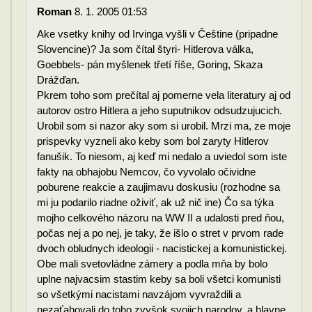
Roman
8. 1. 2005 01:53
Ake vsetky knihy od Irvinga vyšli v Češtine (pripadne
Slovencine)? Ja som čítal štyri- Hitlerova válka,
Goebbels- pán myšlenek třetí říše, Goring, Skaza
Drážďan.
Pkrem toho som prečítal aj pomerne vela literatury aj od
autorov ostro Hitlera a jeho suputnikov odsudzujucich.
Urobil som si nazor aky som si urobil. Mrzi ma, ze moje
prispevky vyzneli ako keby som bol zaryty Hitlerov
fanušik. To niesom, aj keď mi nedalo a uviedol som iste
fakty na obhajobu Nemcov, čo vyvolalo očividne
poburene reakcie a zaujimavu doskusiu (rozhodne sa
mi ju podarilo riadne oživiť, ak už nič ine) Čo sa týka
mojho celkového názoru na WW II a udalosti pred ňou,
počas nej a po nej, je taky, že išlo o stret v prvom rade
dvoch obludnych ideologii - nacistickej a komunistickej.
Obe mali svetovládne zámery a podla mňa by bolo
uplne najvacsim stastim keby sa boli všetci komunisti
so všetkými nacistami navzájom vyvraždili a
nezaťahovali do toho zvyšok svojich narodov, a hlavne