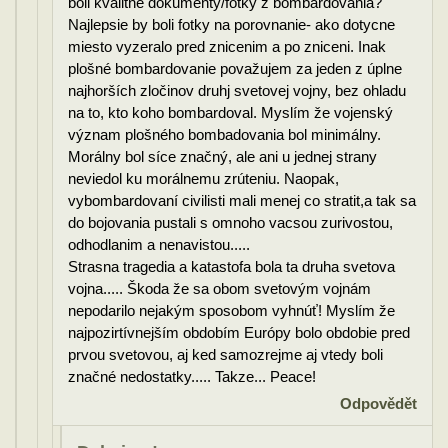
boli kvalitne dokumenty/fotky z bombardovania?
Najlepsie by boli fotky na porovnanie- ako dotycne
miesto vyzeralo pred znicenim a po zniceni. Inak
plošné bombardovanie považujem za jeden z úplne
najhorších zločinov druhj svetovej vojny, bez ohladu
na to, kto koho bombardoval. Myslím že vojenský
význam plošného bombadovania bol minimálny.
Morálny bol síce značný, ale ani u jednej strany
neviedol ku morálnemu zrúteniu. Naopak,
vybombardovaní civilisti mali menej co stratit,a tak sa
do bojovania pustali s omnoho vacsou zurivostou,
odhodlanim a nenavistou.....
Strasna tragedia a katastofa bola ta druha svetova
vojna..... Škoda že sa obom svetovým vojnám
nepodarilo nejakým sposobom vyhnúť! Myslím že
najpozirtívnejším obdobím Európy bolo obdobie pred
prvou svetovou, aj ked samozrejme aj vtedy boli
značné nedostatky..... Takze... Peace!
Odpovědět