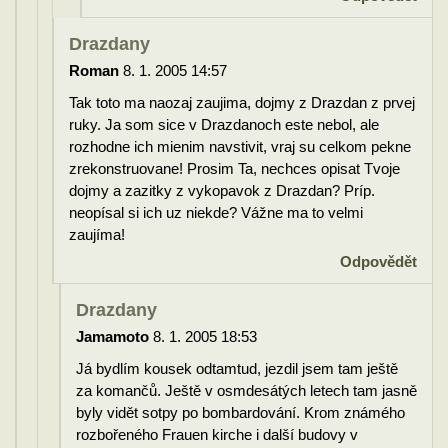
Drazdany
Roman
8. 1. 2005 14:57
Tak toto ma naozaj zaujima, dojmy z Drazdan z prvej
ruky. Ja som sice v Drazdanoch este nebol, ale
rozhodne ich mienim navstivit, vraj su celkom pekne
zrekonstruovane! Prosim Ta, nechces opisat Tvoje
dojmy a zazitky z vykopavok z Drazdan? Príp.
neopísal si ich uz niekde? Vážne ma to velmi
zaujíma!
Odpovědět
Drazdany
Jamamoto
8. 1. 2005 18:53
Já bydlím kousek odtamtud, jezdil jsem tam ještě
za komančů. Ještě v osmdesátých letech tam jasně
byly vidět sotpy po bombardování. Krom známého
rozbořeného Frauen kirche i další budovy v