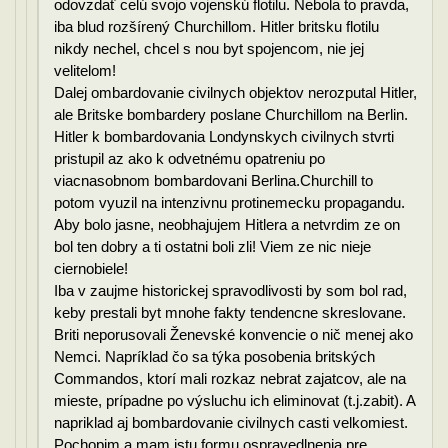
odovzdať celú svojo vojenskú flotilu. Nebola to pravda,
iba blud rozšírený Churchillom. Hitler britsku flotilu
nikdy nechel, chcel s nou byt spojencom, nie jej
velitelom!
Dalej ombardovanie civilnych objektov nerozputal Hitler,
ale Britske bombardery poslane Churchillom na Berlin.
Hitler k bombardovania Londynskych civilnych stvrti
pristupil az ako k odvetnému opatreniu po
viacnasobnom bombardovani Berlina.Churchill to
potom vyuzil na intenzivnu protinemecku propagandu.
Aby bolo jasne, neobhajujem Hitlera a netvrdim ze on
bol ten dobry a ti ostatni boli zli! Viem ze nic nieje
ciernobiele!
Iba v zaujme historickej spravodlivosti by som bol rad,
keby prestali byt mnohe fakty tendencne skreslovane.
Briti neporusovali Ženevské konvencie o nič menej ako
Nemci. Napríklad čo sa týka posobenia britských
Commandos, ktorí mali rozkaz nebrat zajatcov, ale na
mieste, prípadne po výsluchu ich eliminovat (t.j.zabit). A
napriklad aj bombardovanie civilnych casti velkomiest.
Pochopim a mam istu formu ospravedlnenia pre