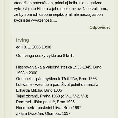
vtedajších potentátoch, pridal aj knihu nie negatívne
vykreslujucu Hitlera a jeho spolocnikov. Nie kvoli tomu,
že by som ich osobne nejako žral, ale naozaj aspon
kvoli istej vyváženosti.....
Odpovědět
Irving
egli
8. 1. 2005 10:08
Od Irvinga česky vyšlo asi 8 knih:
Hitlerova válka a válečná stezka 1933-1945, Brno
1998 a 2000
Goebbels - pán myšlenek Třetí říše, Brno 1998
Luftwaffe - vzestup a pád. Život polního maršála
Erharda Milcha, Brno 1995
Tajné zbraně, Praha 1969 (o V-1, V-2, V-3)
Rommel - liška pouště, Brno 1995
Norimberk - poslední bitva, Brno 1997
Zkáza Drážďan, Olomouc 1997