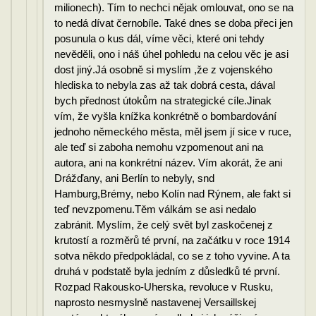
milionech). Tím to nechci nějak omlouvat, ono se na
to nedá dívat černobíle. Také dnes se doba přeci jen
posunula o kus dál, víme věci, které oni tehdy
nevěděli, ono i náš úhel pohledu na celou věc je asi
dost jiný.Já osobně si myslím ,že z vojenského
hlediska to nebyla zas až tak dobrá cesta, dával
bych přednost útokům na strategické cíle.Jinak
vím, že vyšla knížka konkrétně o bombardování
jednoho německého města, měl jsem jí sice v ruce,
ale teď si zaboha nemohu vzpomenout ani na
autora, ani na konkrétní název. Vím akorát, že ani
Drážďany, ani Berlín to nebyly, snd
Hamburg,Brémy, nebo Kolín nad Rýnem, ale fakt si
teď nevzpomenu.Těm válkám se asi nedalo
zabránit. Myslím, že celý svět byl zaskočenej z
krutostí a rozměrů té první, na začátku v roce 1914
sotva někdo předpokládal, co se z toho vyvine. A ta
druhá v podstatě byla jedním z důsledků té první.
Rozpad Rakousko-Uherska, revoluce v Rusku,
naprosto nesmyslně nastavenej Versaillskej