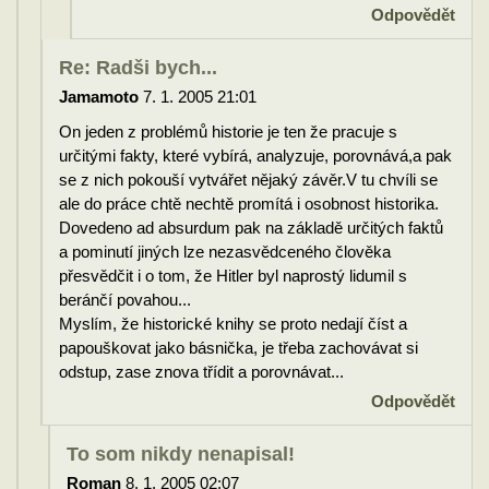
Odpovědět
Re: Radši bych...
Jamamoto
7. 1. 2005 21:01
On jeden z problémů historie je ten že pracuje s
určitými fakty, které vybírá, analyzuje, porovnává,a pak
se z nich pokouší vytvářet nějaký závěr.V tu chvíli se
ale do práce chtě nechtě promítá i osobnost historika.
Dovedeno ad absurdum pak na základě určitých faktů
a pominutí jiných lze nezasvědceného člověka
přesvědčit i o tom, že Hitler byl naprostý lidumil s
beránčí povahou...
Myslím, že historické knihy se proto nedají číst a
papouškovat jako básnička, je třeba zachovávat si
odstup, zase znova třídit a porovnávat...
Odpovědět
To som nikdy nenapisal!
Roman
8. 1. 2005 02:07