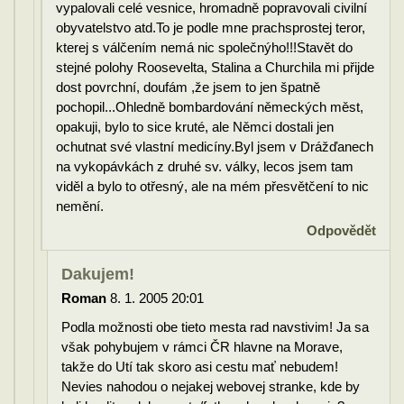
vypalovali celé vesnice, hromadně popravovali civilní
obyvatelstvo atd.To je podle mne prachsprostej teror,
kterej s válčením nemá nic společnýho!!!Stavět do
stejné polohy Roosevelta, Stalina a Churchila mi přijde
dost povrchní, doufám ,že jsem to jen špatně
pochopil...Ohledně bombardování německých měst,
opakuji, bylo to sice kruté, ale Němci dostali jen
ochutnat své vlastní medicíny.Byl jsem v Drážďanech
na vykopávkách z druhé sv. války, lecos jsem tam
viděl a bylo to otřesný, ale na mém přesvětčení to nic
nemění.
Odpovědět
Dakujem!
Roman
8. 1. 2005 20:01
Podla možnosti obe tieto mesta rad navstivim! Ja sa
však pohybujem v rámci ČR hlavne na Morave,
takže do Utí tak skoro asi cestu mať nebudem!
Nevies nahodou o nejakej webovej stranke, kde by