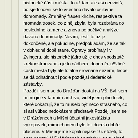
historické části města. To už tam ale asi neuvidíš,
po sjednocení se to všechno dávalo usilovně
dohromady. Zmíněný frauen kirche, respektive ta
hromada trosek, co z něj zbyla, byla rozebrána do
posledního kamene a znovu po pečlivé analýze
dávána dohromady. Nevím, jestli to už je
dokončené, ale pokud ne, předpokládám, že se tak
v dohledné době stane. Opravy probíhaly i v
Zvingeru, ale historické jádro už je dnes vpodstatě
zrekonstruované a je to nádhera, doporučuju!!!Jiné
části města byly ale totálně srovnané sezemí, lecos
se dá odhadnout i podle pozdější dederácké
zástavby.
Později jsem se do Drážďan dostal na VŠ. Byl jsem
mimo jiné v tamním archivu, viděl jsem plno fotek,
které dokazují, že to muselo být něco strašného, co
si asi vůbec nedokážem představit.Později jsem se
v Drážďanech a Míšni účastnil jakostážista
vykopávek, mimochodem bylo to i docela dobře
placené. V Míšni jsme kopali nějaké 16. století, to