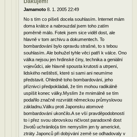
Dakujem!
Jamamoto
8. 1. 2005 22:49
No s tím co píšeš docela souhlasím. Internet mám
doma krátce a nabrouzdal jsem toho zatím
poměrně málo. Fotek jsem sice viděl dost, ale
hlavně v tom archivu a dokumentech. To
bombardování bylo opravdu strašné, to s tebou
souhlasím. Ale bohužel tyhle věci patří k válce. Ono
válka nejsou jen hrdinské činy, technika a geniální
vojevůdci, ale hlavně spousta krutosti a utrpení,
lidského neštěstí, které si sami ani neumíme
představit. Ohledně toho bombardování, jeho
příznivci předpokládali, že tím mohou radikálně
uspíšit konec války.Myslím že mnimálně se tím
podařilo značně rozvrátit německou průmyslovou
základnu.Válku proti Japonsku atomové
bombardování ukončilo.A se vší pravděpodobností
to i přez svou obrovskou ničivost paradoxně dost
životů uchránilo(a tím nemyslím jen ty americké,
ztráty Japonců při dobývání země se odhadovaly v