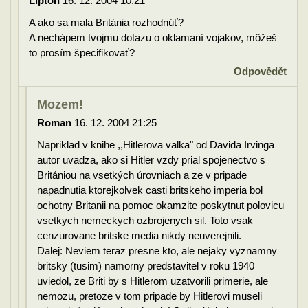
Lipton
16. 12. 2004 10:21
A ako sa mala Británia rozhodnúť?
A nechápem tvojmu dotazu o oklamaní vojakov, môžeš
to prosím špecifikovať?
Odpovědět
Mozem!
Roman
16. 12. 2004 21:25
Napriklad v knihe ,,Hitlerova valka" od Davida Irvinga
autor uvadza, ako si Hitler vzdy prial spojenectvo s
Britániou na vsetkých úrovniach a ze v pripade
napadnutia ktorejkolvek casti britskeho imperia bol
ochotny Britanii na pomoc okamzite poskytnut polovicu
vsetkych nemeckych ozbrojenych sil. Toto vsak
cenzurovane britske media nikdy neuverejnili.
Dalej: Neviem teraz presne kto, ale nejaky vyznamny
britsky (tusim) namorny predstavitel v roku 1940
uviedol, ze Briti by s Hitlerom uzatvorili primerie, ale
nemozu, pretoze v tom pripade by Hitlerovi museli