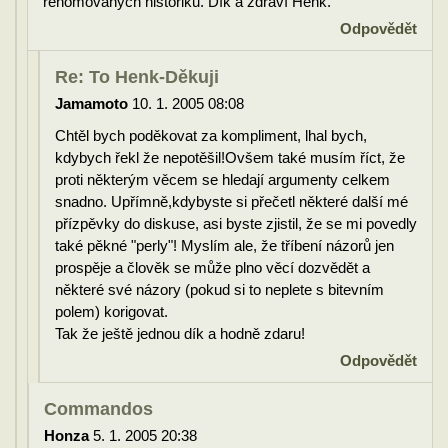
renomovaných historiků. Dík a zdraví Henk.
Odpovědět
Re: To Henk-Děkuji
Jamamoto
10. 1. 2005 08:08
Chtěl bych poděkovat za kompliment, lhal bych,
kdybych řekl že nepotěšil!Ovšem také musím říct, že
proti některým věcem se hledají argumenty celkem
snadno. Upřímně,kdybyste si přečetl některé další mé
přízpěvky do diskuse, asi byste zjistil, že se mi povedly
také pěkné "perly"! Myslím ale, že tříbení názorů jen
prospěje a člověk se může plno věcí dozvědět a
některé své názory (pokud si to neplete s bitevním
polem) korigovat.
Tak že ještě jednou dík a hodně zdaru!
Odpovědět
Commandos
Honza
5. 1. 2005 20:38