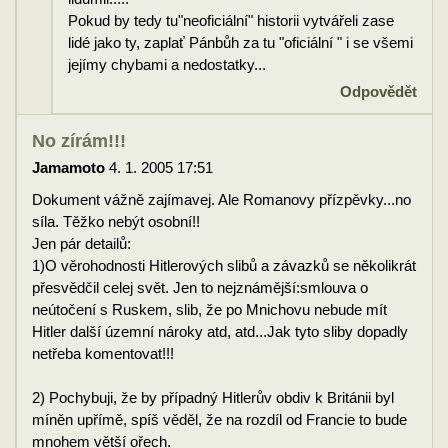
Pokud by tedy tu"neoficiální" historii vytvářeli zase
lidé jako ty, zaplať Pánbůh za tu "oficiální " i se všemi
jejímy chybami a nedostatky...
Odpovědět
No zírám!!!
Jamamoto
4. 1. 2005 17:51
Dokument vážně zajímavej. Ale Romanovy přízpěvky...no
síla. Těžko nebýt osobní!!
Jen pár detailů:
1)O věrohodnosti Hitlerových slibů a závazků se několikrát
přesvědčil celej svět. Jen to nejznámější:smlouva o
neútočení s Ruskem, slib, že po Mnichovu nebude mít
Hitler další územní nároky atd, atd...Jak tyto sliby dopadly
netřeba komentovat!!!
2) Pochybuji, že by případný Hitlerův obdiv k Británii byl
míněn upřímě, spíš věděl, že na rozdíl od Francie to bude
mnohem větší ořech.