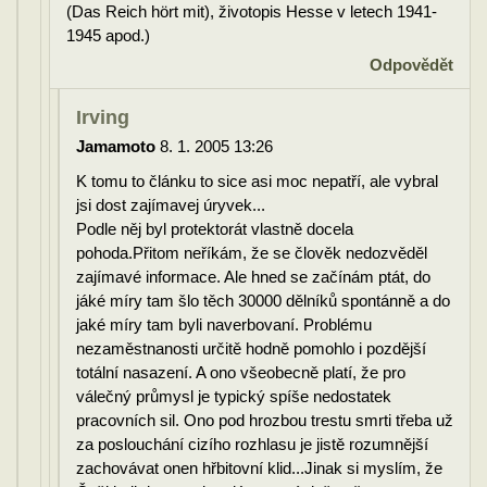
(Das Reich hört mit), životopis Hesse v letech 1941-
1945 apod.)
Odpovědět
Irving
Jamamoto
8. 1. 2005 13:26
K tomu to článku to sice asi moc nepatří, ale vybral
jsi dost zajímavej úryvek...
Podle něj byl protektorát vlastně docela
pohoda.Přitom neříkám, že se člověk nedozvěděl
zajímavé informace. Ale hned se začínám ptát, do
jáké míry tam šlo těch 30000 dělníků spontánně a do
jaké míry tam byli naverbovaní. Problému
nezaměstnanosti určitě hodně pomohlo i pozdější
totální nasazení. A ono všeobecně platí, že pro
válečný průmysl je typický spíše nedostatek
pracovních sil. Ono pod hrozbou trestu smrti třeba už
za poslouchání cizího rozhlasu je jistě rozumnější
zachovávat onen hřbitovní klid...Jinak si myslím, že