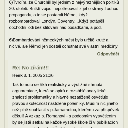
6)Tvrdím, že Churchill byl jedním z nejvýraznějších politiků
20. století. Britští vojáci nepotřebovali z jeho strany žádnou
propagandu, o to se postarali Němci, když
rozbombardovali Londýn, Coventry,..,Když potápěli
obchodní lodi bez slitování nad posádkami, a pod.
6)Bombardování německých měst bylo určitě kruté a
ničivé, ale Němci jen dostali ochutnat své vlastní medicíny.
Odpovědět
Re: No zírám!!!
Henk
9. 1. 2005 21:26
Tak tomuto se říká realisticky a výstižně shrnutá
argumentace, která se opírá o rozsáhlé analytické
znalosti problematiky a hlavně nezatíženě osvětluje
pravou skutečnost nastolené polemiky. Musím nic jiného
než plně souhlasit s p.Jamamotou, kterému za příspěvek
děkuji! A vzkaz p. Romanovi - s podobným vysvětlením
by se jistě setkal na každé vysoké škole či v publikacích