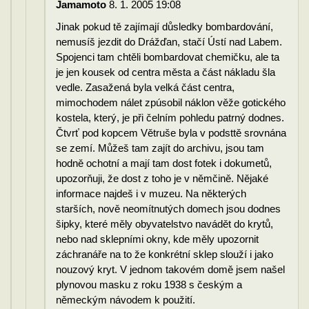
Jamamoto
8. 1. 2005 19:08
Jinak pokud tě zajímají důsledky bombardování,
nemusíš jezdit do Drážďan, stačí Ústí nad Labem.
Spojenci tam chtěli bombardovat chemičku, ale ta
je jen kousek od centra města a část nákladu šla
vedle. Zasažená byla velká část centra,
mimochodem nálet zpúsobil náklon věže gotického
kostela, který, je při čelním pohledu patrný dodnes.
Čtvrť pod kopcem Větruše byla v podsttě srovnána
se zemí. Můžeš tam zajít do archivu, jsou tam
hodně ochotní a mají tam dost fotek i dokumetů,
upozorňuji, že dost z toho je v němčině. Nějaké
informace najdeš i v muzeu. Na některých
starších, nově neomítnutých domech jsou dodnes
šipky, které měly obyvatelstvo navádět do krytů,
nebo nad sklepními okny, kde měly upozornit
záchranáře na to že konkrétní sklep slouží i jako
nouzový kryt. V jednom takovém domě jsem našel
plynovou masku z roku 1938 s českým a
německým návodem k použití.