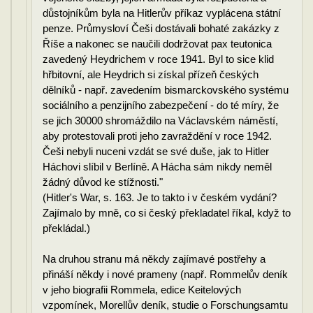
důstojníkům byla na Hitlerův příkaz vyplácena státní
penze. Průmysloví Češi dostávali bohaté zakázky z
Říše a nakonec se naučili dodržovat pax teutonica
zavedený Heydrichem v roce 1941. Byl to sice klid
hřbitovní, ale Heydrich si získal přízeň českých
dělníků - např. zavedením bismarckovského systému
sociálního a penzijního zabezpečení - do té míry, že
se jich 30000 shromáždilo na Václavském náměstí,
aby protestovali proti jeho zavraždění v roce 1942.
Češi nebyli nuceni vzdát se své duše, jak to Hitler
Háchovi slíbil v Berlíně. A Hácha sám nikdy neměl
žádný důvod ke stížnosti."
(Hitler's War, s. 163. Je to takto i v českém vydání?
Zajímalo by mně, co si český překladatel říkal, když to
překládal.)
Na druhou stranu má někdy zajímavé postřehy a
přináší někdy i nové prameny (např. Rommelův deník
v jeho biografii Rommela, edice Keitelových
vzpomínek, Morellův deník, studie o Forschungsamtu