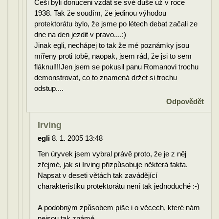
Češi byli donuceni vzdát se své duše už v roce
1938. Tak že soudím, že jedinou výhodou
protektorátu bylo, že jsme po létech debat začali ze
dne na den jezdit v pravo....:)
Jinak egli, nechápej to tak že mé poznámky jsou
mířeny proti tobě, naopak, jsem rád, že jsi to sem
fláknul!!!Jen jsem se pokusil panu Romanovi trochu
demonstrovat, co to znamená držet si trochu
odstup....
Odpovědět
Irving
egli
8. 1. 2005 13:48
Ten úryvek jsem vybral právě proto, že je z něj
zřejmé, jak si Irving přizpůsobuje některá fakta.
Napsat v deseti větách tak zavádějící
charakteristiku protektorátu není tak jednoduché :-)
A podobným způsobem píše i o věcech, které nám
nejsou tak známé.