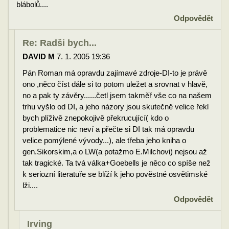
blábolů....
Odpovědět
Re: Radši bych...
DAVID M
7. 1. 2005 19:36
Pán Roman má opravdu zajímavé zdroje-DI-to je právě
ono ,něco číst dále si to potom uležet a srovnat v hlavě,
no a pak ty závěry......četl jsem takměř vše co na našem
trhu vyšlo od DI, a jeho názory jsou skutečně velice řekl
bych plíživě znepokojivě překrucující( kdo o
problematice nic neví a přečte si DI tak má opravdu
velice pomýlené vývody...), ale třeba jeho kniha o
gen.Sikorskim,a o LW(a potažmo E.Milchovi) nejsou až
tak tragické. Ta tvá válka+Goebells je něco co spíše než
k seriozní literatuře se blíží k jeho pověstné osvětimské
lži....
Odpovědět
Irving