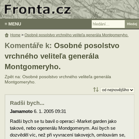
≡ MENU
Home
>
Osobné posolstvo vrchného veliteľa generála Montgomeryho.
Komentáře k:
Osobné posolstvo
vrchného veliteľa generála
Montgomeryho.
Zpět na: Osobné posolstvo vrchného veliteľa generála
Montgomeryho.
Radši bych...
Jamamoto
6. 1. 2005 09:31
Radši bych se tu bavil o operaci -Market garden jako
takové, nebo ogenerálu Mondgomerym. Asi bych se
dozvěděl víc, než při vyvracení takovejch, omlouvám se,