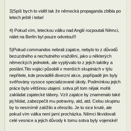
3)Spíš bych to viděl tak že německá propaganda zblbla po
letech ještě i tebe!
4) Pokud vím, leteckou válku nad Anglií rozpoutali Němci,
nálet na Berlín byl pouze odvetou!!!
5)Pokud commandos nebrali zajatce, nebylo to z důvodů
bezuzdného a nechutného vraždění, jako u některých
německých jednotek, ale vyplývalo to z jejich taktiky a
poslání.Tito vojáci působili v menších skupinách v týlu
nepřítele, kde prováděli diverzní akce, popřípadě jim byly
svěřovány vysoce specializované úkoly. Podmínkou jejich
práce bylo většinou utajení. sotva při tom nějak mohli
zakládat zajatecké tábory. Vzít zajatce by znamenalo také
jej hlídat, zabezpečit mu potraviny, atd, atd. Celou skupinu
by to nesmírně zatížilo a ohrozilo. Je to sice kruté, ale
pokud vím válka není jarní procházka. Němci likvidovali
celé vesnice a jejich důvody k tomu sotva byly vojenské!