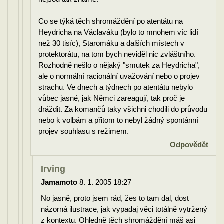
Co se týká těch shromáždění po atentátu na
Heydricha na Václaváku (bylo to mnohem víc lidí
než 30 tisíc), Staromáku a dalších místech v
protektorátu, na tom bych neviděl nic zvláštního.
Rozhodně nešlo o nějaký "smutek za Heydricha",
ale o normální racionální uvažování nebo o projev
strachu. Ve dnech a týdnech po atentátu nebylo
vůbec jasné, jak Němci zareagují, tak proč je
dráždit. Za komančů taky všichni chodili do průvodu
nebo k volbám a přitom to nebyl žádný spontánní
projev souhlasu s režimem.
Odpovědět
Irving
Jamamoto
8. 1. 2005 18:27
No jasně, proto jsem rád, žes to tam dal, dost
názorná ilustrace, jak vypadaj věci totálně vytržený
z kontextu. Ohledně těch shromáždění máš asi