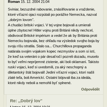
Roman
15. 12. 2004 21:04
Sviniar, bezuzdné rabovanie, znásilňovanie a vraždenie,
ktoré víťazní ojaci rozpútali po porážke Nemecka, nazval
,,dobrým lovom".
A chudáci britskí vojaci. V tej vojne bojovali a umierali
úplne zbytocne! Hitler vojnu proti Británii nikdy nechcel,
obdivoval Britské impérium a vedel že ak by Británia proti
Nemecku bojovala, bez ohľadu na výsledok svojho boja by
svoju ríšu stratila. Stalo sa... Churchillova propaganda
natárala svojim vojakom kopec nezmyslov a som si istí,
že keď sa veteráni o pár desaťročí pozreli dozadu, muselo
to byť veľmi nepríjemné zistenie, akí boli oklamaní. Takisto
ruskí vojaci, keď si uvedomili, za aký neschopný a
diletantský štát bojovali! Jediní víťazní vojaci, ktorí našli
zlaté teľa, boli Americkí. Ostatní böjovali iba za ideála,
ktoré nikdy neboli a nemohli byť splnené.
Odpovědět
Re: ,,Dobrý lov"