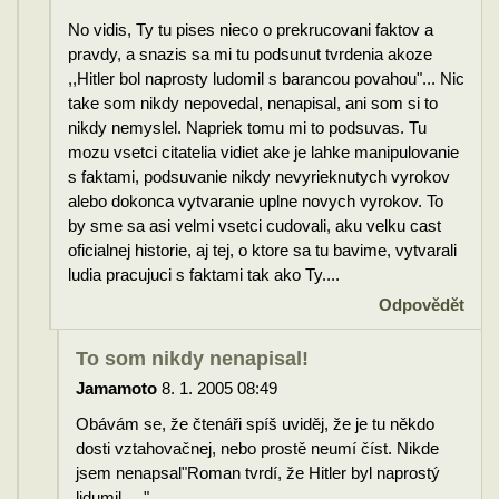
No vidis, Ty tu pises nieco o prekrucovani faktov a
pravdy, a snazis sa mi tu podsunut tvrdenia akoze
,,Hitler bol naprosty ludomil s barancou povahou"... Nic
take som nikdy nepovedal, nenapisal, ani som si to
nikdy nemyslel. Napriek tomu mi to podsuvas. Tu
mozu vsetci citatelia vidiet ake je lahke manipulovanie
s faktami, podsuvanie nikdy nevyrieknutych vyrokov
alebo dokonca vytvaranie uplne novych vyrokov. To
by sme sa asi velmi vsetci cudovali, aku velku cast
oficialnej historie, aj tej, o ktore sa tu bavime, vytvarali
ludia pracujuci s faktami tak ako Ty....
Odpovědět
To som nikdy nenapisal!
Jamamoto
8. 1. 2005 08:49
Obávám se, že čtenáři spíš uviděj, že je tu někdo
dosti vztahovačnej, nebo prostě neumí číst. Nikde
jsem nenapsal"Roman tvrdí, že Hitler byl naprostý
lidumil....."