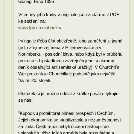
Göring, Brno 1996
Všechny jeho knihy v originále jsou zadarmo v PDF
ke stažení na:
www.fpp.co.uk/books/
Irvinga je třeba číst obezřetně, jeho zaměření je jasné
(je to zřejmé zejména v Hitlerově válce a v
Norimberku - poslední bitva, nebo když byl v průběhu
procesu s Lipstadtovou zveřejněn jeho soukromý
deník obsahující antisemitské urážky). V Churchill's
War prezentuje Churchilla v podstatě jako největší
"svini" 20. století.
Obrázek si je možné udělat z krátké pasáže týkající
se nás:
"Kupodivu protektorát přinesl prospěch i Čechům.
Jejich ekonomika se stabilizovala a nezaměstnanost
zmizela. Čeští muži nebyli nuceni nastoupit do
vojenské služby, jejich armáda byla rozpuštěna a