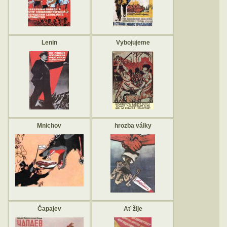
Lenin
Vybojujeme
Mnichov
hrozba války
Čapajev
Ať žije