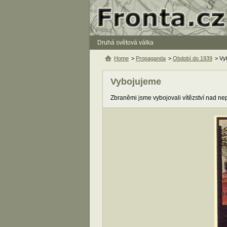
Druhá světová válka
Home
>
Propaganda
>
Období do 1939
> Vy
Vybojujeme
Zbraněmi jsme vybojovali vítězství nad nep