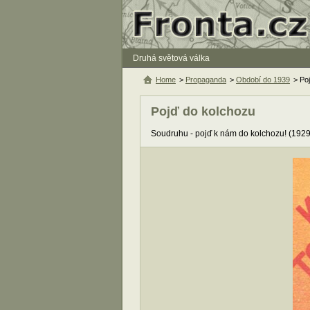
Druhá světová válka
Home
>
Propaganda
>
Období do 1939
> Po
Pojď do kolchozu
Soudruhu - pojď k nám do kolchozu! (1929