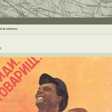
jď do kolchozu
)