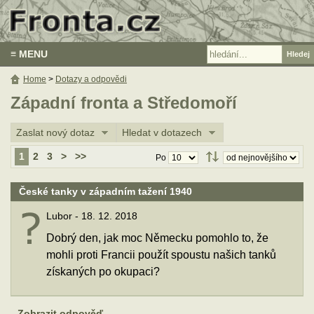
≡ MENU
Home
>
Dotazy a odpovědi
Západní fronta a Středomoří
Zaslat nový dotaz
Hledat v dotazech
1
2
3
>
>>
Po
České tanky v západním tažení 1940
Lubor - 18. 12. 2018
Dobrý den, jak moc Německu pomohlo to, že
mohli proti Francii použít spoustu našich tanků
získaných po okupaci?
Zobrazit odpověď