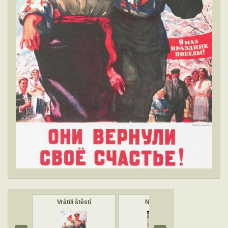
zům
Vrátili štěstí
Nový dům