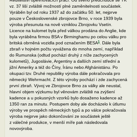
Ředitelství opevňovacích prací. Od svého předchůdce se TK
vz. 37 liší zvláště možností plné zaměnitelnosti součástek.
Vyráběn byl od roku 1937 až do začátku 50. let, nejprve
pouze v Československé zbrojovce Brno, v roce 1939 byla
výroba přesunuta na nově vzniklou Zbrojovku Vsetín.
Licence na kulomet byla před válkou prodána do Anglie, kde
byla vyráběna firmou BSA v Birminghamu po celou válku pro
1
britská obrněná vozidla pod označením BESA
. Dále byla
zbraň v hojném počtu vyvážena do mnoha zemí, například
do Rumunska (odtud pochází druhý z níže zachycených
kulometů), Jugoslávie, Argentiny a dalších zemí střední a
jižní Ameriky a též do Číny, Íránu nebo Afghánistánu. Po
okupaci tzv. Druhé republiky výroba dále pokračovala pro
německý Wehrmacht. Z této výroby pochází i zde zachycená
první zbraň. Vývoj ve Zbrojovce Brno za války ale neustal,
hlavní objem výzkumu byl věnovám zvláště na zvýšení
kadence a u pokusných vzorků bylo dosaženo kadence až
1350 ran za minutu. Postupem doby ale docházelo k útlumu
výroby ve prospěch německých typů a po válce pokračovala
výroba nejprve jako dokončování ze součástek ještě
z válečné produkce, v menší míře pak následovala
novovýroba.