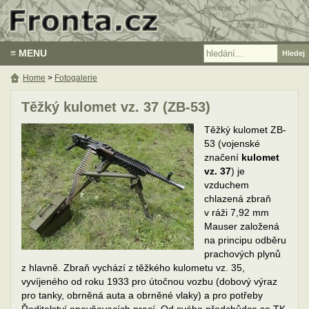
≡ MENU
Home
>
Fotogalerie
Těžký kulomet vz. 37 (ZB-53)
Těžký kulomet ZB-
53 (vojenské
značení
kulomet
vz. 37
) je
vzduchem
chlazená zbraň
v ráži 7,92 mm
Mauser založená
na principu odběru
prachových plynů
z hlavně. Zbraň vychází z těžkého kulometu vz. 35,
vyvíjeného od roku 1933 pro útočnou vozbu (dobový výraz
pro tanky, obrněná auta a obrněné vlaky) a pro potřeby