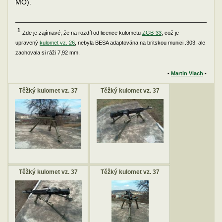
MO).
1
Zde je zajímavé, že na rozdíl od licence kulometu
ZGB-33
, což je
upravený
kulomet vz. 26
, nebyla BESA adaptována na britskou munici .303, ale
zachovala si ráži 7,92 mm.
-
Martin Vlach
-
Těžký kulomet vz. 37
Těžký kulomet vz. 37
Těžký kulomet vz. 37
Těžký kulomet vz. 37