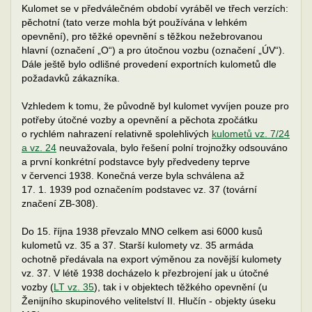
Kulomet se v předválečném období vyráběl ve třech verzích:
pěchotní (tato verze mohla být používána v lehkém
opevnění), pro těžké opevnění s těžkou nežebrovanou
hlavní (označení „O“) a pro útočnou vozbu (označení „ÚV“).
Dále ještě bylo odlišné provedení exportních kulometů dle
požadavků zákazníka.
Vzhledem k tomu, že původně byl kulomet vyvíjen pouze pro
potřeby útočné vozby a opevnění a pěchota zpočátku
o rychlém nahrazení relativně spolehlivých
kulometů vz. 7/24
a vz. 24
neuvažovala, bylo řešení polní trojnožky odsouváno
a první konkrétní podstavce byly předvedeny teprve
v červenci 1938. Konečná verze byla schválena až
17. 1. 1939 pod označením podstavec vz. 37 (tovární
značení ZB-308).
Do 15. října 1938 převzalo MNO celkem asi 6000 kusů
kulometů vz. 35 a 37. Starší kulomety vz. 35 armáda
ochotně předávala na export výměnou za novější kulomety
vz. 37. V létě 1938 docházelo k přezbrojení jak u útočné
vozby (
LT vz. 35
), tak i v objektech těžkého opevnění (u
Ženijního skupinového velitelství II. Hlučín - objekty úseku