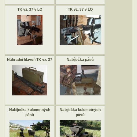
TK vz. 37 v LO
TK vz. 37 v LO
Náhradní hlaveň TK vz. 37
Nabíječka pásů
Nabíječka kulometných
Nabíječka kulometných
pásů
pásů