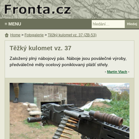
≡ MENU
Home
>
Fotogalerie
>
Těžký kulomet vz. 37 (ZB-53)
Těžký kulomet vz. 37
Založený plný nábojový pás. Náboje jsou poválečné výroby,
předválečné měly ocelový poniklovaný plášť střely.
-
Martin Vlach
-