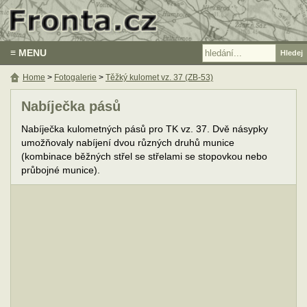
≡ MENU
Home
>
Fotogalerie
>
Těžký kulomet vz. 37 (ZB-53)
Nabíječka pásů
Nabíječka kulometných pásů pro TK vz. 37. Dvě násypky
umožňovaly nabíjení dvou různých druhů munice
(kombinace běžných střel se střelami se stopovkou nebo
průbojné munice).