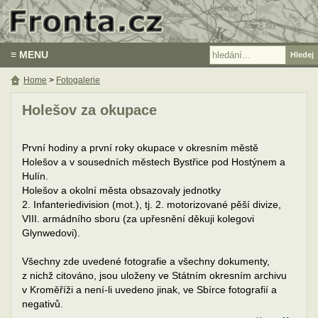
≡ MENU
Home
>
Fotogalerie
Holešov za okupace
První hodiny a první roky okupace v okresním městě
Holešov a v sousedních městech Bystřice pod Hostýnem a
Hulín.
Holešov a okolní města obsazovaly jednotky
2. Infanteriedivision (mot.), tj. 2. motorizované pěší divize,
VIII. armádního sboru (za upřesnění děkuji kolegovi
Glynwedovi).
Všechny zde uvedené fotografie a všechny dokumenty,
z nichž citováno, jsou uloženy ve Státním okresním archivu
v Kroměříži a není-li uvedeno jinak, ve Sbírce fotografií a
negativů.