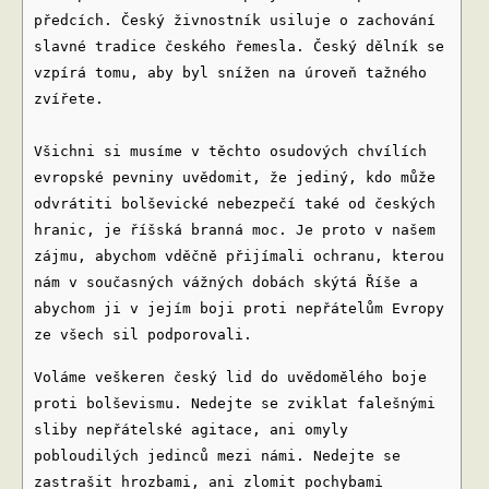
předcích. Český živnostník usiluje o zachování
slavné tradice českého řemesla. Český dělník se
vzpírá tomu, aby byl snížen na úroveň tažného
zvířete.
Všichni si musíme v těchto osudových chvílích
evropské pevniny uvědomit, že jediný, kdo může
odvrátiti bolševické nebezpečí také od českých
hranic, je říšská branná moc. Je proto v našem
zájmu, abychom vděčně přijímali ochranu, kterou
nám v současných vážných dobách skýtá Říše a
abychom ji v jejím boji proti nepřátelům Evropy
ze všech sil podporovali.
Voláme veškeren český lid do uvědomělého boje
proti bolševismu. Nedejte se zviklat falešnými
sliby nepřátelské agitace, ani omyly
pobloudilých jedinců mezi námi. Nedejte se
zastrašit hrozbami, ani zlomit pochybami