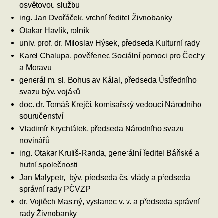
osvětovou službu
ing. Jan Dvořáček, vrchní ředitel Živnobanky
Otakar Havlík, rolník
univ. prof. dr. Miloslav Hýsek, předseda Kulturní rady
Karel Chalupa, pověřenec Sociální pomoci pro Čechy
a Moravu
generál m. sl. Bohuslav Kálal, předseda Ústředního
svazu býv. vojáků
doc. dr. Tomáš Krejčí, komisařský vedoucí Národního
souručenství
Vladimír Krychtálek, předseda Národního svazu
novinářů
ing. Otakar Kruliš-Randa, generální ředitel Báňské a
hutní společnosti
Jan Malypetr, býv. předseda čs. vlády a předseda
správní rady PČVZP
dr. Vojtěch Mastný, vyslanec v. v. a předseda správní
rady Živnobanky