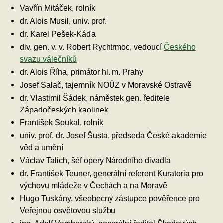
Vavřín Mitáček, rolník
dr. Alois Musil, univ. prof.
dr. Karel Pešek-Káďa
div. gen. v. v. Robert Rychtrmoc, vedoucí
Českého
svazu válečníků
dr. Alois Říha, primátor hl. m. Prahy
Josef Salač, tajemník NOÚZ v Moravské Ostravě
dr. Vlastimil Šádek, náměstek gen. ředitele
Západočeských kaolinek
František Soukal, rolník
univ. prof. dr. Josef Šusta, předseda České akademie
věd a umění
Václav Talich, šéf opery Národního divadla
dr. František Teuner, generální referent Kuratoria pro
výchovu mládeže v Čechách a na Moravě
Hugo Tuskány, všeobecný zástupce pověřence pro
Veřejnou osvětovou službu
ing. Adolf Vamberský, generální ředitel Škodových