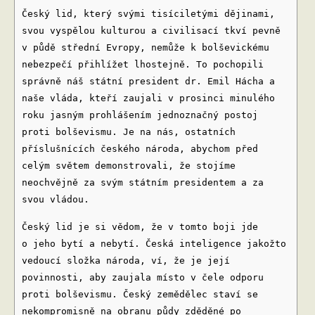
Český lid, který svými tisíciletými dějinami,
svou vyspělou kulturou a civilisací tkví pevně
v půdě střední Evropy, nemůže k bolševickému
nebezpečí přihlížet lhostejně. To pochopili
správně náš státní president dr. Emil Hácha a
naše vláda, kteří zaujali v prosinci minulého
roku jasným prohlášením jednoznačný postoj
proti bolševismu. Je na nás, ostatních
příslušnících českého národa, abychom před
celým světem demonstrovali, že stojíme
neochvějně za svým státním presidentem a za
svou vládou.
Český lid je si vědom, že v tomto boji jde
o jeho bytí a nebytí. Česká inteligence jakožto
vedoucí složka národa, ví, že je její
povinnosti, aby zaujala místo v čele odporu
proti bolševismu. Český zemědělec staví se
nekompromisně na obranu půdy zděděné po