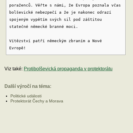
poraženců. Věřte s námi, že Evropa poznala včas
bolševické nebezpečí a že je nakonec odrazí
spojeným vypětím svých sil pod záštitou
statečné německé branné moci.
Vítězství patří německým zbraním a Nové
Evropě!
Viz také:
Protibolševická propaganda v protektorátu
Další výročí na téma:
Politické události
Protektorát Čechy a Morava