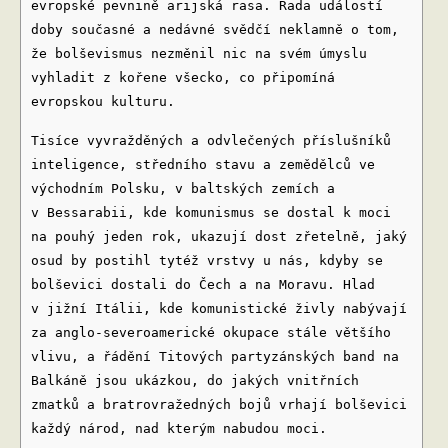
evropské pevnině arijská rasa. Řada událostí
doby současné a nedávné svědčí neklamně o tom,
že bolševismus nezměnil nic na svém úmyslu
vyhladit z kořene všecko, co připomíná
evropskou kulturu.
Tisíce vyvražděných a odvlečených příslušníků
inteligence, středního stavu a zemědělců ve
východním Polsku, v baltských zemích a
v Bessarabii, kde komunismus se dostal k moci
na pouhý jeden rok, ukazují dost zřetelně, jaký
osud by postihl tytéž vrstvy u nás, kdyby se
bolševici dostali do Čech a na Moravu. Hlad
v jižní Itálii, kde komunistické živly nabývají
za anglo-severoamerické okupace stále většího
vlivu, a řádění Titových partyzánských band na
Balkáně jsou ukázkou, do jakých vnitřních
zmatků a bratrovražedných bojů vrhají bolševici
každý národ, nad kterým nabudou moci.