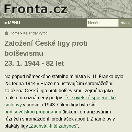
≡ MENU
Home
>
Kalendář výročí
Založení České ligy proti
bolševismu
23. 1. 1944 - 82 let
Na popud německého státního ministra K. H. Franka byla
23. ledna 1944 v Praze na ustavujícím shromáždění
založena Česká liga proti bolševismu, zejména jako
reakce na oznámený podpis
čs.-sovětské spojenecké
smlouvy
v prosinci 1943. Cílem ligy bylo šířit
protisovětskou propagandu
(tiskem, organizováním
různých shromáždění, přednášek apod.). Známé byly
plakáty ligy „
Zachváti-li tě zahyneš
“.