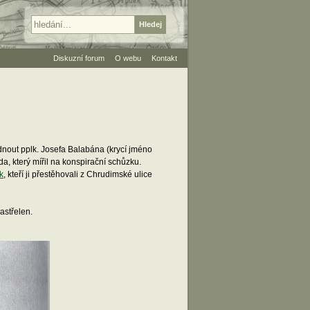
Diskuzní forum
O webu
Kontakt
nout pplk. Josefa Balabána (krycí jméno
a, který mířil na konspirační schůzku.
k
, kteří ji přestěhovali z Chrudimské ulice
astřelen.