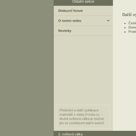
Ostatní sekce
Diskuzní forum
Další v
O tomto webu
Česk
Domá
Novinky
Prot
Přebírání a další publikace
materiálů z webu Fronta.cz -
druhá světová válka je možné
jen se souhlasem jejich autorů.
2. světová válka