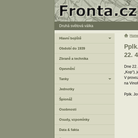
Druhá světová válka
Hom
Hlavní bojiště
Pplk
Období do 1939
22. 4
Zbraně a technika
Dne 22.
Opevnění
„Kop“), 
V provo
Tanky
na Vino
Jednotky
Pplk. J
Špionáž
Osobnosti
Osudy, vzpomínky
Data & fakta