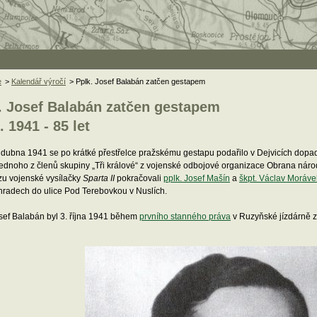
e
>
Kalendář výročí
> Pplk. Josef Balabán zatčen gestapem
. Josef Balabán zatčen gestapem
. 1941 - 85 let
 dubna 1941 se po krátké přestřelce pražskému gestapu podařilo v Dejvicích dopad
jednoho z členů skupiny „Tři králové“ z vojenské odbojové organizace Obrana národ
zu vojenské vysílačky
Sparta II
pokračovali
pplk. Josef Mašín
a
škpt. Václav Moráve
hradech do ulice Pod Terebovkou v Nuslích.
osef Balabán byl 3. října 1941 během
prvního stanného práva
v Ruzyňské jízdárně z