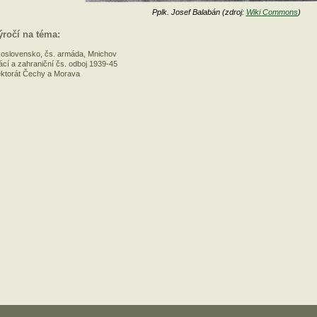
Pplk. Josef Balabán (zdroj:
Wiki Commons
)
ýročí na téma:
oslovensko, čs. armáda, Mnichov
cí a zahraniční čs. odboj 1939-45
ektorát Čechy a Morava