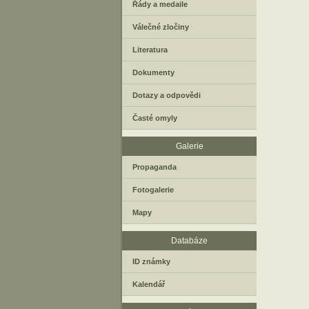
Řády a medaile
Válečné zločiny
Literatura
Dokumenty
Dotazy a odpovědi
Časté omyly
Galerie
Propaganda
Fotogalerie
Mapy
Databáze
ID známky
Kalendář