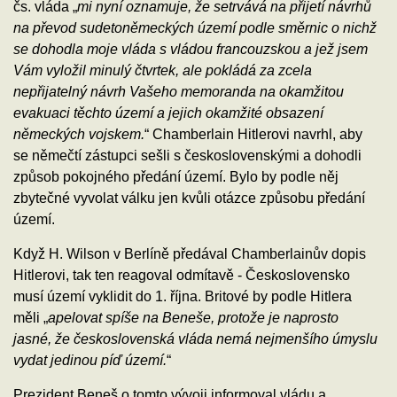
čs. vláda „
mi nyní oznamuje, že setrvává na přijetí návrhů
na převod sudetoněmeckých území podle směrnic o nichž
se dohodla moje vláda s vládou francouzskou a jež jsem
Vám vyložil minulý čtvrtek, ale pokládá za zcela
nepřijatelný návrh Vašeho memoranda na okamžitou
evakuaci těchto území a jejich okamžité obsazení
německých vojskem.
“ Chamberlain Hitlerovi navrhl, aby
se němečtí zástupci sešli s československými a dohodli
způsob pokojného předání území. Bylo by podle něj
zbytečné vyvolat válku jen kvůli otázce způsobu předání
území.
Když H. Wilson v Berlíně předával Chamberlainův dopis
Hitlerovi, tak ten reagoval odmítavě - Československo
musí území vyklidit do 1. října. Britové by podle Hitlera
měli „
apelovat spíše na Beneše, protože je naprosto
jasné, že československá vláda nemá nejmenšího úmyslu
vydat jedinou píď území.
“
Prezident Beneš o tomto vývoji informoval vládu a