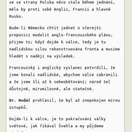
se se strany Polska něco stalo během jednání,
mělo by proti sobě Anglii, Francii a hlavně
Rusko.
Bude-li Německo chtít jednat o včerejší
proposici modalit anglo-francouzského plánu,
přijme to; když dojde k válce, tedy je tu
nadlidskou silou rekonstruována fronta a musíme
hledět s nadějí na výsledek.
Francouzský i anglický vyslanec potvrdili, že
jsme konali nadlidské, abychom válce zabránili
a že jsme šli až k sebeobětování; národ šel
důstojně, mírumilovně, ale statečně.
Dr. Hodáč
prohlásil, že byl až znepokojen mírou
ústupků.
Dojde-li k válce, je to pokračování války
světové, jak říkával Švehla a my půjdeme