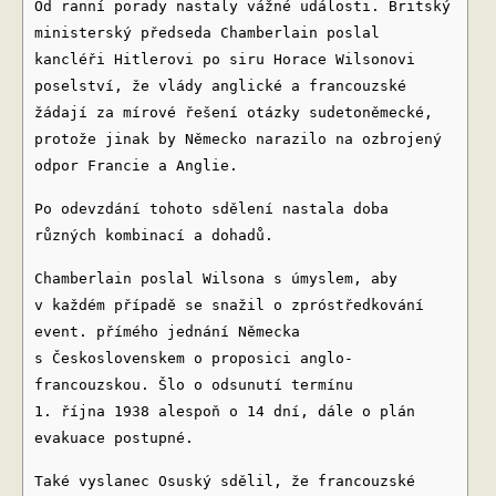
Od ranní porady nastaly vážné události. Britský
ministerský předseda Chamberlain poslal
kancléři Hitlerovi po siru Horace Wilsonovi
poselství, že vlády anglické a francouzské
žádají za mírové řešení otázky sudetoněmecké,
protože jinak by Německo narazilo na ozbrojený
odpor Francie a Anglie.
Po odevzdání tohoto sdělení nastala doba
různých kombinací a dohadů.
Chamberlain poslal Wilsona s úmyslem, aby
v každém případě se snažil o zpróstředkování
event. přímého jednání Německa
s Československem o proposici anglo-
francouzskou. Šlo o odsunutí termínu
1. října 1938 alespoň o 14 dní, dále o plán
evakuace postupné.
Také vyslanec Osuský sdělil, že francouzské