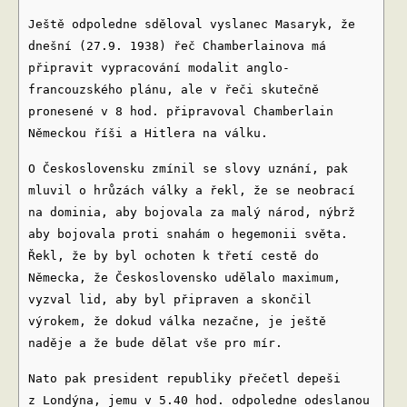
Ještě odpoledne sděloval vyslanec Masaryk, že
dnešní (27.9. 1938) řeč Chamberlainova má
připravit vypracování modalit anglo-
francouzského plánu, ale v řeči skutečně
pronesené v 8 hod. připravoval Chamberlain
Německou říši a Hitlera na válku.
O Československu zmínil se slovy uznání, pak
mluvil o hrůzách války a řekl, že se neobrací
na dominia, aby bojovala za malý národ, nýbrž
aby bojovala proti snahám o hegemonii světa.
Řekl, že by byl ochoten k třetí cestě do
Německa, že Československo udělalo maximum,
vyzval lid, aby byl připraven a skončil
výrokem, že dokud válka nezačne, je ještě
naděje a že bude dělat vše pro mír.
Nato pak president republiky přečetl depeši
z Londýna, jemu v 5.40 hod. odpoledne odeslanou