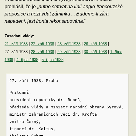
prohlásil, že je „
nutno setrvat na linii anglo-francouzské
proposice a nezavdat záminku ... Budeme-li zítra
napadeni, jest fronta rekonstruována.
“
Zasedání vlády:
21. září 1938
|
22. září 1938
|
23. září 1938
|
26. září 1938
|
27. září 1938 |
28. září 1938
|
29. září 1938
|
30. září 1938
|
1. října
1938
|
4. října 1938
|
5. října 1938
27. září 1938, Praha
Přítomni:
president republiky dr. Beneš,
předseda vlády a ministr národní obrany Syrový,
ministr zahraničních věcí dr. Krofta,
vnitra Černý,
financí dr. Kalfus,