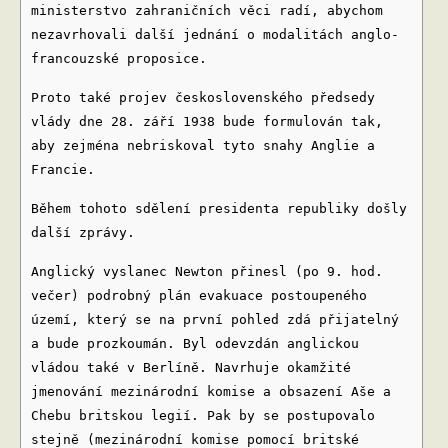
ministerstvo zahraničních věci radí, abychom
nezavrhovali další jednání o modalitách anglo-
francouzské proposice.
Proto také projev československého předsedy
vlády dne 28. září 1938 bude formulován tak,
aby zejména nebriskoval tyto snahy Anglie a
Francie.
Během tohoto sdělení presidenta republiky došly
další zprávy.
Anglický vyslanec Newton přinesl (po 9. hod.
večer) podrobný plán evakuace postoupeného
území, který se na první pohled zdá přijatelný
a bude prozkoumán. Byl odevzdán anglickou
vládou také v Berlíně. Navrhuje okamžité
jmenování mezinárodní komise a obsazení Aše a
Chebu britskou legií. Pak by se postupovalo
stejně (mezinárodní komise pomocí britské