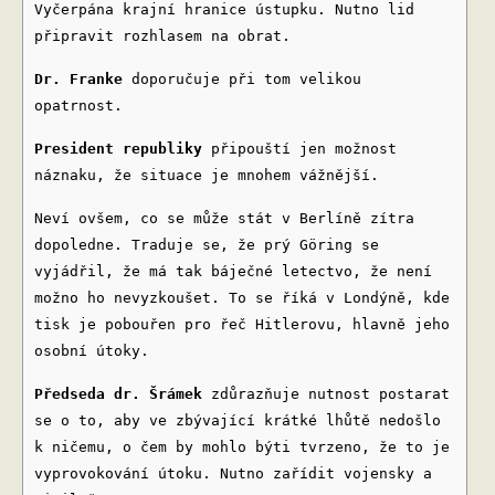
Vyčerpána krajní hranice ústupku. Nutno lid
připravit rozhlasem na obrat.
Dr. Franke
doporučuje při tom velikou
opatrnost.
President republiky
připouští jen možnost
náznaku, že situace je mnohem vážnější.
Neví ovšem, co se může stát v Berlíně zítra
dopoledne. Traduje se, že prý Göring se
vyjádřil, že má tak báječné letectvo, že není
možno ho nevyzkoušet. To se říká v Londýně, kde
tisk je pobouřen pro řeč Hitlerovu, hlavně jeho
osobní útoky.
Předseda dr. Šrámek
zdůrazňuje nutnost postarat
se o to, aby ve zbývající krátké lhůtě nedošlo
k ničemu, o čem by mohlo býti tvrzeno, že to je
vyprovokování útoku. Nutno zařídit vojensky a