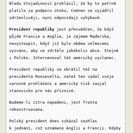
Bledu Stojadinovič prohlásil, že by to patrně
platilo za podporu útoku, Comnen se vyjádřil
zdrženlivěji, nyní odpovídají vyhýbavě.
President republiky
jest přesvědčen, že když
půjde Francie a Anglie, je zájmem Maďarska,
nevystoupit, když již bylo oběma velmocemi
vyzváno, aby se zdrželo jakékoliv akce. Stejně
i Polsko. Intervenoval též americký vyslanec.
President republiky se obrátil též na
presidenta Roosevelta, načež ten vydal svoje
varovné prohlášení a americký tisk zaujal
stanovisko pro nás příznivé.
Budeme-li zítra napadeni, jest fronta
rekonstruována.
Polský president dnes vzkázal souhlas
k jednání, což oznámeno Anglii a Francii. Kdyby