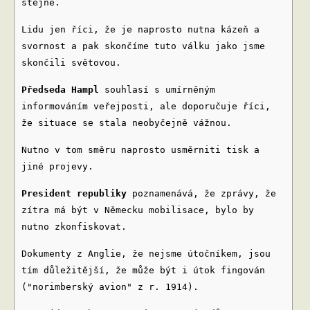
stejně.
Lidu jen říci, že je naprosto nutna kázeň a
svornost a pak skončíme tuto válku jako jsme
skončili světovou.
Předseda Hampl
souhlasí s umírněným
informováním veřejposti, ale doporučuje říci,
že situace se stala neobyčejně vážnou.
Nutno v tom směru naprosto usměrniti tisk a
jiné projevy.
President republiky
poznamenává, že zprávy, že
zítra má být v Německu mobilisace, bylo by
nutno zkonfiskovat.
Dokumenty z Anglie, že nejsme útočníkem, jsou
tím důležitější, že může být i útok fingován
("norimberský avion" z r. 1914).