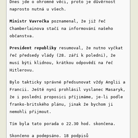
Dnes jde o ohromné věci, proto je důvěrnost
naprosto nutná u všech.
Ministr Vavrečka
poznamenal, že již řeč
Chamberlainova stačí na informování našeho
občanstva.
President republiky
resumoval, že nutno vyčkat
řeč předsedy vlády (28. září k poledni), že
musí býti klidnou, krátkou odpovědí na řeč
Hitlerovu.
Bylo takticky správné předsunovat vždy Anglii a
Francii. Ještě nyní prohlásil vyslanec Masaryk,
že i poslední proposici příjimáme, je-li podle
franko-britského plánu, jinak že bychom ji
nemohli přijmout.
Tím byla tato porada o 22.30 hod. skončena.
Skončeno a podepsáno. 18 podpisů