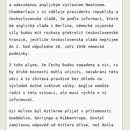
a odevzdanou anglickým vyslancem Newtonem.
Chamberlain v ní sděluje presidentu republiky a
československé vládě, že podle informací, které
má anglická vláda z Berlína, německé vojenské
síly budou mít rozkazy překročit československé
hranice, jestliže československá vláda nepřijme
do 2. hod odpoledne 28. září 1938 německé
podmínky.
Z toho plyne, že Čechy budou napadeny a nic, co
by druhé mocnosti mohly učiniti, nezabrání této
věci a to zůstává pravdivé bez ohledu na
výsledek možné světové války. Anglie nemůže
radit v této situaci, ale musí rychle o ní
informovat.
Sir Wilson byl Hitlerem přijat v přítomnosti
Goebbelse, Görringa a Ribbentropa. Dostal
zamítavou odpověď od Hitlera dříve, než došla