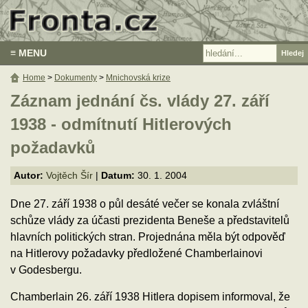
≡ MENU
Home
>
Dokumenty
>
Mnichovská krize
Záznam jednání čs. vlády 27. září
1938 - odmítnutí Hitlerových
požadavků
Autor:
Vojtěch Šír
|
Datum:
30. 1. 2004
Dne 27. září 1938 o půl desáté večer se konala zvláštní
schůze vlády za účasti prezidenta Beneše a představitelů
hlavních politických stran. Projednána měla být odpověď
na Hitlerovy požadavky předložené Chamberlainovi
v Godesbergu.
Chamberlain 26. září 1938 Hitlera dopisem informoval, že