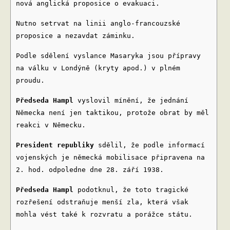
nová anglická proposice o evakuaci.
Nutno setrvat na linii anglo-francouzské
proposice a nezavdat záminku.
Podle sdělení vyslance Masaryka jsou přípravy
na válku v Londýně (kryty apod.) v plném
proudu.
Předseda Hampl
vyslovil mínění, že jednání
Německa není jen taktikou, protože obrat by měl
reakci v Německu.
President republiky
sdělil, že podle informací
vojenských je německá mobilisace připravena na
2. hod. odpoledne dne 28. září 1938.
Předseda Hampl
podotknul, že toto tragické
rozřešení odstraňuje menší zla, která však
mohla vést také k rozvratu a porážce státu.