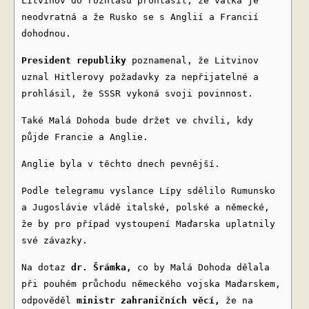
Litvinov do rozhlasu prohlásil, že válka je
neodvratná a že Rusko se s Anglií a Francií
dohodnou.
President republiky
poznamenal, že Litvinov
uznal Hitlerovy požadavky za nepřijatelné a
prohlásil, že SSSR vykoná svoji povinnost.
Také Malá Dohoda bude držet ve chvíli, kdy
půjde Francie a Anglie.
Anglie byla v těchto dnech pevnější.
Podle telegramu vyslance Lípy sdělilo Rumunsko
a Jugoslávie vládě italské, polské a německé,
že by pro případ vystoupení Maďarska uplatnily
své závazky.
Na dotaz
dr. Šrámka,
co by Malá Dohoda dělala
při pouhém průchodu německého vojska Maďarskem,
odpověděl
ministr zahraničních věcí,
že na