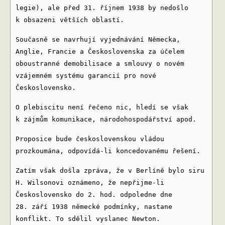
legie), ale před 31. říjnem 1938 by nedošlo
k obsazeni větších oblastí.
Současně se navrhují vyjednávání Německa,
Anglie, Francie a Československa za účelem
oboustranné demobilisace a smlouvy o novém
vzájemném systému garancií pro nové
Československo.
O plebiscitu není řečeno nic, hledí se však
k zájmům komunikace, národohospodářství apod.
Proposice bude československou vládou
prozkoumána, odpovídá-li koncedovanému řešení.
Zatím však došla zpráva, že v Berlíně bylo siru
H. Wilsonovi oznámeno, že nepřijme-li
Československo do 2. hod. odpoledne dne
28. září 1938 německé podmínky, nastane
konflikt. To sdělil vyslanec Newton.