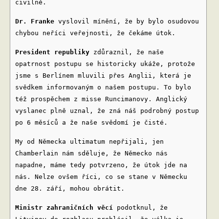
civilně.
Dr. Franke
vyslovil mínění, že by bylo osudovou
chybou neříci veřejnosti, že čekáme útok.
President republiky
zdůraznil, že naše
opatrnost postupu se historicky ukáže, protože
jsme s Berlínem mluvili přes Anglii, která je
svědkem informovaným o našem postupu. To bylo
též prospěchem z misse Runcimanovy. Anglický
vyslanec plně uznal, že zná náš podrobný postup
po 6 měsíců a že naše svědomí je čisté.
My od Německa ultimatum nepřijali, jen
Chamberlain nám sděluje, že Německo nás
napadne, máme tedy potvrzeno, že útok jde na
nás. Nelze ovšem říci, co se stane v Německu
dne 28. září, mohou obrátit.
Ministr zahraničních věcí
podotknul, že