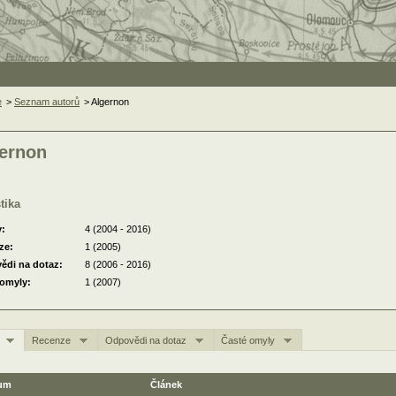
e
>
Seznam autorů
> Algernon
ernon
stika
y:
4 (2004 - 2016)
ze:
1 (2005)
ědi na dotaz:
8 (2006 - 2016)
 omyly:
1 (2007)
Recenze
Odpovědi na dotaz
Časté omyly
um
Článek