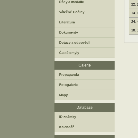
Řády a medaile
22. 
Válečné zločiny
14. 
24. 
Literatura
18. 
Dokumenty
Dotazy a odpovědi
Časté omyly
Galerie
Propaganda
Fotogalerie
Mapy
Databáze
ID známky
Kalendář