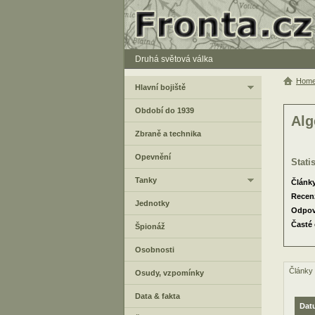
Druhá světová válka
Hom
Hlavní bojiště
Období do 1939
Alg
Zbraně a technika
Opevnění
Stati
Tanky
Článk
Recen
Jednotky
Odpov
Časté
Špionáž
Osobnosti
Články
Osudy, vzpomínky
Data & fakta
Dat