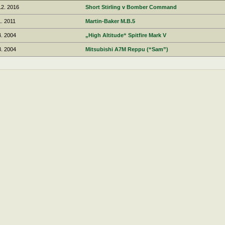
12. 2016
Short Stirling v Bomber Command
1. 2011
Martin-Baker M.B.5
4. 2004
„High Altitude“ Spitfire Mark V
3. 2004
Mitsubishi A7M Reppu (“Sam”)