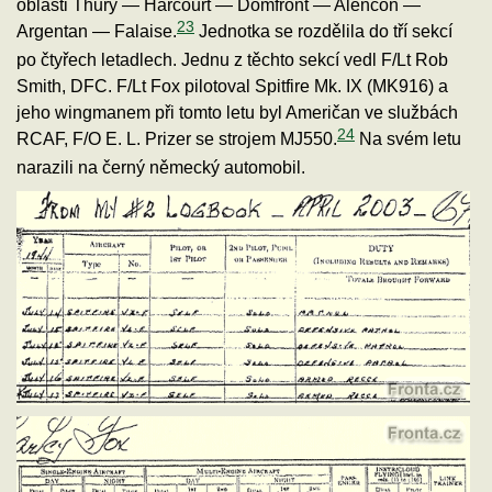
oblasti Thury — Harcourt — Domfront — Alencon —
23
Argentan — Falaise.
Jednotka se rozdělila do tří sekcí
po čtyřech letadlech. Jednu z těchto sekcí vedl F/Lt Rob
Smith, DFC. F/Lt Fox pilotoval Spitfire Mk. IX (MK916) a
jeho wingmanem při tomto letu byl Američan ve službách
24
RCAF, F/O E. L. Prizer se strojem MJ550.
Na svém letu
narazili na černý německý automobil.