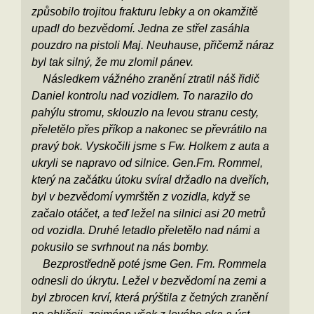
způsobilo trojitou frakturu lebky a on okamžitě
upadl do bezvědomí. Jedna ze střel zasáhla
pouzdro na pistoli Maj. Neuhause, přičemž náraz
byl tak silný, že mu zlomil pánev.
Následkem vážného zranění ztratil náš řidič
Daniel kontrolu nad vozidlem. To narazilo do
pahýlu stromu, sklouzlo na levou stranu cesty,
přeletělo přes příkop a nakonec se převrátilo na
pravý bok. Vyskočili jsme s Fw. Holkem z auta a
ukryli se napravo od silnice. Gen.Fm. Rommel,
který na začátku útoku svíral držadlo na dveřích,
byl v bezvědomí vymrštěn z vozidla, když se
začalo otáčet, a teď ležel na silnici asi 20 metrů
od vozidla. Druhé letadlo přeletělo nad námi a
pokusilo se svrhnout na nás bomby.
Bezprostředně poté jsme Gen. Fm. Rommela
odnesli do úkrytu. Ležel v bezvědomí na zemi a
byl zbrocen krví, která prýštila z četných zranění
na obličeji, zejména však z levého oka a úst.