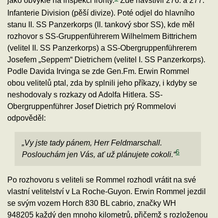
jako obvykle na inspekci fronty.
Zde navštívil 276. a 277.
Infanterie Division (pěší divize). Poté odjel do hlavního
stanu II. SS Panzerkorps (II. tankový sbor SS), kde měl
rozhovor s SS-Gruppenführerem Wilhelmem Bittrichem
(velitel II. SS Panzerkorps) a SS-Obergruppenführerem
Josefem „Seppem“ Dietrichem (velitel I. SS Panzerkorps).
Podle Davida Irvinga se zde Gen.Fm. Erwin Rommel
obou velitelů ptal, zda by splnili jeho příkazy, i kdyby se
neshodovaly s rozkazy od Adolfa Hitlera. SS-
Obergruppenführer Josef Dietrich prý Rommelovi
odpověděl:
„Vy jste tady pánem, Herr Feldmarschall.
6
Poslouchám jen Vás, ať už plánujete cokoli.“
Po rozhovoru s veliteli se Rommel rozhodl vrátit na své
vlastní velitelství v La Roche-Guyon. Erwin Rommel jezdil
se svým vozem Horch 830 BL cabrio, značky WH
948205 každý den mnoho kilometrů, přičemž s rozloženou