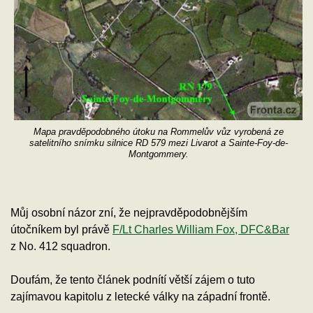
Mapa pravděpodobného útoku na Rommelův vůz vyrobená ze
satelitního snímku silnice RD 579 mezi Livarot a Sainte-Foy-de-
Montgommery.
Můj osobní názor zní, že nejpravděpodobnějším
útočníkem byl právě
F/Lt Charles William Fox, DFC&Bar
z No. 412 squadron.
Doufám, že tento článek podnítí větší zájem o tuto
zajímavou kapitolu z letecké války na západní frontě.