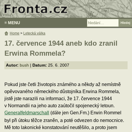
≡ MENU
Home
>
Letecká válka
17. července 1944 aneb kdo zranil
Erwina Rommela?
Autor:
bush
|
Datum:
25. 6. 2007
Pokud jste četli životopis známého a někdy až nemístně
opěvovaného německého důstojníka Erwina Rommela,
jistě jste narazili na informaci, že 17. července 1944
v Normandii na jeho auto zaútočil spojenecký letoun.
Generalfeldmarschall
(dále jen Gen.Fm.)
Erwin Rommel
byl při útoku těžce zraněn, a poté odvezen do nemocnice.
Mě toto lakonické konstatování neutěšilo, a proto jsem