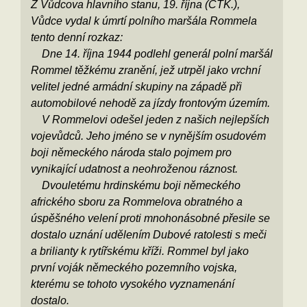
Z Vůdcova hlavního stanu, 19. října (ČTK.),
Vůdce vydal k úmrtí polního maršála Rommela
tento denní rozkaz:
Dne 14. října 1944 podlehl generál polní maršál
Rommel těžkému zranění, jež utrpěl jako vrchní
velitel jedné armádní skupiny na západě při
automobilové nehodě za jízdy frontovým územím.
V Rommelovi odešel jeden z našich nejlepších
vojevůdců. Jeho jméno se v nynějším osudovém
boji německého národa stalo pojmem pro
vynikající udatnost a neohroženou ráznost.
Dvouletému hrdinskému boji německého
afrického sboru za Rommelova obratného a
úspěšného velení proti mnohonásobné přesile se
dostalo uznání udělením Dubové ratolesti s meči
a brilianty k rytířskému kříži. Rommel byl jako
první voják německého pozemního vojska,
kterému se tohoto vysokého vyznamenání
dostalo.