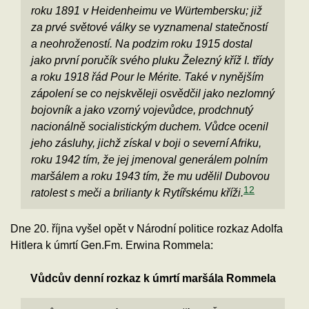
roku 1891 v Heidenheimu ve Würtembersku; již
za prvé světové války se vyznamenal statečností
a neohrožeností. Na podzim roku 1915 dostal
jako první poručík svého pluku Železný kříž I. třídy
a roku 1918 řád Pour le Mérite. Také v nynějším
zápolení se co nejskvěleji osvědčil jako nezlomný
bojovník a jako vzorný vojevůdce, prodchnutý
nacionálně socialistickým duchem. Vůdce ocenil
jeho zásluhy, jichž získal v boji o severní Afriku,
roku 1942 tím, že jej jmenoval generálem polním
maršálem a roku 1943 tím, že mu udělil Dubovou
12
ratolest s meči a brilianty k Rytířskému kříži.
Dne 20. října vyšel opět v Národní politice rozkaz Adolfa
Hitlera k úmrtí Gen.Fm. Erwina Rommela:
Vůdcův denní rozkaz k úmrtí maršála Rommela