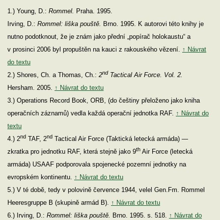
1.) Young, D.:
Rommel.
Praha. 1995.
Irving, D.:
Rommel: liška pouště.
Brno. 1995. K autorovi této knihy je
nutno podotknout, že je znám jako přední „popírač holokaustu“ a
v prosinci 2006 byl propuštěn na kauci z rakouského vězení.
↑ Návrat
do textu
nd
2.) Shores, Ch. a Thomas, Ch.:
2
Tactical Air Force. Vol. 2.
Hersham. 2005.
↑ Návrat do textu
3.) Operations Record Book, ORB, (do češtiny přeloženo jako kniha
operačních záznamů) vedla každá operační jednotka RAF.
↑ Návrat do
textu
nd
nd
4.) 2
TAF, 2
Tactical Air Force (Taktická letecká armáda) —
th
zkratka pro jednotku RAF, která stejně jako 9
Air Force (letecká
armáda) USAAF podporovala spojenecké pozemní jednotky na
evropském kontinentu.
↑ Návrat do textu
5.) V té době, tedy v polovině července 1944, velel Gen.Fm. Rommel
Heeresgruppe B (skupině armád B).
↑ Návrat do textu
6.) Irving, D.:
Rommel: liška pouště.
Brno. 1995. s. 518.
↑ Návrat do