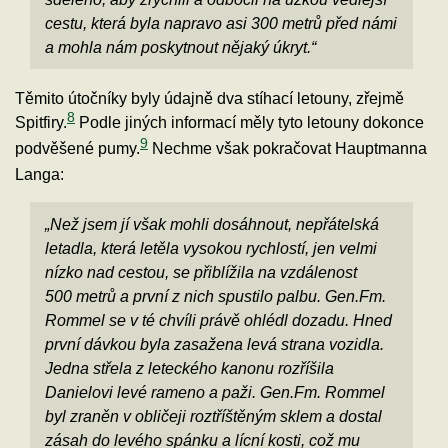
cestu, která byla napravo asi 300 metrů před námi
a mohla nám poskytnout nějaký úkryt.“
Těmito útočníky byly údajně dva stíhací letouny, zřejmě
8
Spitfiry.
Podle jiných informací měly tyto letouny dokonce
9
podvěšené pumy.
Nechme však pokračovat Hauptmanna
Langa:
„Než jsem jí však mohli dosáhnout, nepřátelská
letadla, která letěla vysokou rychlostí, jen velmi
nízko nad cestou, se přiblížila na vzdálenost
500 metrů a první z nich spustilo palbu. Gen.Fm.
Rommel se v té chvíli právě ohlédl dozadu. Hned
první dávkou byla zasažena levá strana vozidla.
Jedna střela z leteckého kanonu rozříšila
Danielovi levé rameno a paži. Gen.Fm. Rommel
byl zraněn v obličeji roztříštěným sklem a dostal
zásah do levého spánku a lícní kosti, což mu