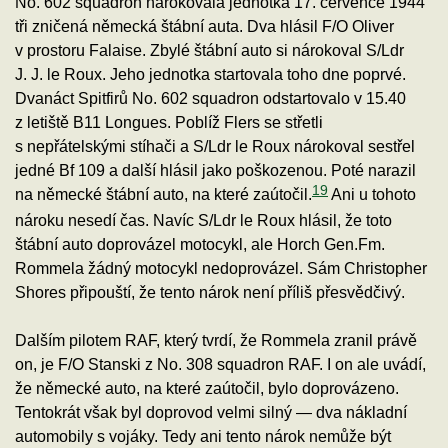
No. 602 squadron nárokovala jednotka 17. července 1944
tři zničená německá štábní auta. Dva hlásil F/O Oliver
v prostoru Falaise. Zbylé štábní auto si nárokoval S/Ldr
J. J. le Roux. Jeho jednotka startovala toho dne poprvé.
Dvanáct Spitfirů No. 602 squadron odstartovalo v 15.40
z letiště B11 Longues. Poblíž Flers se střetli
s nepřátelskými stíhači a S/Ldr le Roux nárokoval sestřel
jedné Bf 109 a další hlásil jako poškozenou. Poté narazil
19
na německé štábní auto, na které zaútočil.
Ani u tohoto
nároku nesedí čas. Navíc S/Ldr le Roux hlásil, že toto
štábní auto doprovázel motocykl, ale Horch Gen.Fm.
Rommela žádný motocykl nedoprovázel. Sám Christopher
Shores připouští, že tento nárok není příliš přesvědčivý.
Dalším pilotem RAF, který tvrdí, že Rommela zranil právě
on, je F/O Stanski z No. 308 squadron RAF. I on ale uvádí,
že německé auto, na které zaútočil, bylo doprovázeno.
Tentokrát však byl doprovod velmi silný — dva nákladní
automobily s vojáky. Tedy ani tento nárok nemůže být