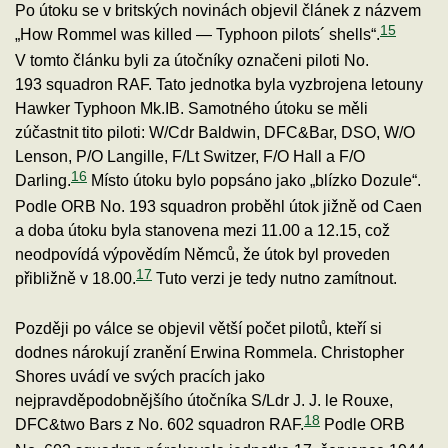
Po útoku se v britských novinách objevil článek z názvem
15
„How Rommel was killed — Typhoon pilots´ shells“.
V tomto článku byli za útočníky označeni piloti No.
193 squadron RAF. Tato jednotka byla vyzbrojena letouny
Hawker Typhoon Mk.IB. Samotného útoku se měli
zúčastnit tito piloti: W/Cdr Baldwin, DFC&Bar, DSO, W/O
Lenson, P/O Langille, F/Lt Switzer, F/O Hall a F/O
16
Darling.
Místo útoku bylo popsáno jako „blízko Dozule“.
Podle ORB No. 193 squadron proběhl útok jižně od Caen
a doba útoku byla stanovena mezi 11.00 a 12.15, což
neodpovídá výpovědím Němců, že útok byl proveden
17
přibližně v 18.00.
Tuto verzi je tedy nutno zamítnout.
Později po válce se objevil větší počet pilotů, kteří si
dodnes nárokují zranění Erwina Rommela. Christopher
Shores uvádí ve svých pracích jako
nejpravděpodobnějšího útočníka S/Ldr J. J. le Rouxe,
18
DFC&two Bars z No. 602 squadron RAF.
Podle ORB