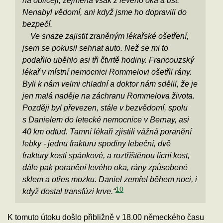
Nenabyl vědomí, ani když jsme ho dopravili do
bezpečí.
Ve snaze zajistit zraněným lékařské ošetření,
jsem se pokusil sehnat auto. Než se mi to
podařilo uběhlo asi tři čtvrtě hodiny. Francouzský
lékař v místní nemocnici Rommelovi ošetřil rány.
Byli k nám velmi chladní a doktor nám sdělil, že je
jen malá naděje na záchranu Rommelova života.
Později byl převezen, stále v bezvědomí, spolu
s Danielem do letecké nemocnice v Bernay, asi
40 km odtud. Tamní lékaři zjistili vážná poranění
lebky - jednu frakturu spodiny lebeční, dvě
fraktury kosti spánkové, a roztříštěnou lícní kost,
dále pak poranění levého oka, rány způsobené
sklem a otřes mozku. Daniel zemřel během noci, i
10
když dostal transfúzi krve.“
K tomuto útoku došlo přibližně v 18.00 německého času