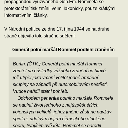
propagandou využívaného Gen.Fm. Rommela se
protektorátní tisk zmínil velmi lakonicky, pouze krátkými
informativními články.
V Národní politice ze dne 17. října 1944 se na druhé
straně objevilo toto stručné sdělení:
Generál polní maršál Rommel podlehl zraněním
Berlín. (ČTK.) Generál polní maršál Rommel
zemřel na následky vážného zranění na hlavě,
jež utrpěl jako vrchní velitel jedné armádní
skupiny na západě při automobilovém neštěstí.
Vůdce nařídil státní pohřeb.
Odchodem generála polního maršála Rommela
se naplnil život jednoho z nejúspěšnějších
vojenských velitelů, jehož jméno zůstane navždy
spjato s udatným bojem německého afrického
sboru, trvajícím dvě léta. Rommel se narodil