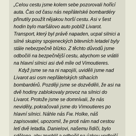
„Celou cestu jsme kolem sebe pozorovali hořící
auta. Čas od času nás nepřátelské bombardéry
přinutily použít nějakou horší cestu. Asi v šest
hodin bylo maršálovo auto poblíž Livarot.
Transport, který byl právě napaden, ucpal silnici a
silné skupiny spojeneckých bitevních letadel byly
stále nebezpečně blízko. Z těchto důvodů jsme
odbočili na bezpečnější cestu, abychom se vrátili
na hlavní silnici asi dvě míle od Vimoutieres.
Když jsme se na ni napojili, uviděli jsme nad
Livarot asi osm nepřátelských stíhacích
bombardérů. Později jsme se dozvěděli, že asi na
dvě hodiny zablokovaly provoz na silnici do
Livarot. Protože jsme se domnívali, že nás
neviděly, pokračovali jsme do Vimoutieres po
hlavní silnici. Náhle nás Fw. Holke, náš
zapisovatel, upozornil, že proti nám nad cestou
letí dvě letadla. Danielovi, našemu řidiči, bylo
sděleno, aby zrychlil a odbočil na úzkou vedlejší