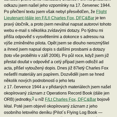
odkazu jsem našel jeho vzpomínky na 17. červenec 1944.
Po přečtení textu jsem však nebyl přesvědčen, že
Flight
Lieutenant (dále jen F/Lt) Charles Fox, DFC&Bar
je ten
pravý útočník, a proto jsem neváhal napsat autorovi tohoto
webu e-mail s několika zvídavými dotazy. Po týdnu mi
přišla odpověď s vysvětleními a dokonce s adresou na
výše zmíněného pilota. Opět jsem se dlouho nerozmýšlel
a ihned jsem napsal dopis s dalšími prosbami a dotazy
(toto vše proběhlo v září 2006). Po půl roce, když jsem již
přestal doufat v odpověď a celý případ jsem odložil ad
acta, přišel vytoužený dopis. Dnes již 87letý Charles Fox
nešetřil materiály ani papírem. Dozvěděl jsem se hned
několik nových podrobností o jeho letu
z 17. července 1944 a v přidaných materiálech jsem našel
okopírovaný záznam z Operations Record Book (dále jen
3
ORB) jednotky,
u níž
F/Lt Charles Fox, DFC&Bar
bojově
létal. Poté jsem objevil okopírovaný záznam z jeho
osobního letového deníku (Pilot´s Flying Log Book —