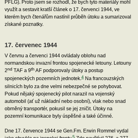
PFLG). Proto jsem se rozhodl, že bych tyto materiály mohl
využít a sestavit kratší článek o 17. červenci 1944, ve
kterém bych čtenářům nastínil průběh útoku a sumarizoval
získané poznatky.
17. červenec 1944
V červnu a červenci 1944 ovládaly oblohu nad
normandskou invazní frontou spojenecké letouny. Letouny
nd
th
2
TAF a 9
AF podporovaly útoky a postup
4
spojeneckých pozemních jednotek.
Na francouzských
silnicích bylo za dne velmi nebezpečné se pohybovat.
Pokud nějaký spojenecký pilot narazil na vojenský
automobil (ať už nákladní nebo osobní), vlak nebo snad
obrněný transportér, pokusil se jej zničit. Útoky na
pozemní komunikace byly úspěšné a také účinné.
Dne 17. července 1944 se Gen.Fm. Erwin Rommel vydal
5