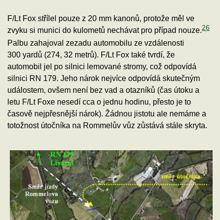
F/Lt Fox střílel pouze z 20 mm kanonů, protože měl ve
26
zvyku si munici do kulometů nechávat pro případ nouze.
Palbu zahajoval zezadu automobilu ze vzdálenosti
300 yardů (274, 32 metrů). F/Lt Fox také tvrdí, že
automobil jel po silnici lemované stromy, což odpovídá
silnici RN 179. Jeho nárok nejvíce odpovídá skutečným
událostem, ovšem není bez vad a otazníků (čas útoku a
letu F/Lt Foxe nesedí cca o jednu hodinu, přesto je to
časově nejpřesnější nárok). Žádnou jistotu ale nemáme a
totožnost útočníka na Rommelův vůz zůstává stále skryta.