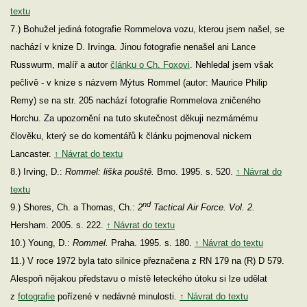
textu
7.) Bohužel jediná fotografie Rommelova vozu, kterou jsem našel, se
nachází v knize D. Irvinga. Jinou fotografie nenašel ani Lance
Russwurm, malíř a autor
článku o Ch. Foxovi
. Nehledal jsem však
pečlivě - v knize s názvem Mýtus Rommel (autor: Maurice Philip
Remy) se na str. 205 nachází fotografie Rommelova zničeného
Horchu. Za upozornění na tuto skutečnost děkuji nezmámému
člověku, který se do komentářů k článku pojmenoval nickem
Lancaster.
↑ Návrat do textu
8.) Irving, D.:
Rommel: liška pouště.
Brno. 1995. s. 520.
↑ Návrat do
textu
nd
9.) Shores, Ch. a Thomas, Ch.:
2
Tactical Air Force. Vol. 2.
Hersham. 2005. s. 222.
↑ Návrat do textu
10.) Young, D.:
Rommel.
Praha. 1995. s. 180.
↑ Návrat do textu
11.) V roce 1972 byla tato silnice přeznačena z RN 179 na (R) D 579.
Alespoň nějakou představu o místě leteckého útoku si lze udělat
z
fotografie
pořízené v nedávné minulosti.
↑ Návrat do textu