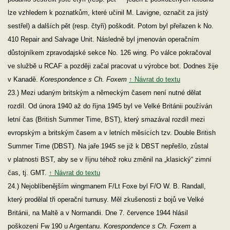
lze vzhledem k poznatkům, které učinil M. Lavigne, označit za jistý
sestřel) a dalších pět (resp. čtyři) poškodit. Potom byl přeřazen k No.
410 Repair and Salvage Unit. Následně byl jmenován operačním
důstojníkem zpravodajské sekce No. 126 wing. Po válce pokračoval
ve službě u RCAF a později začal pracovat u výrobce bot. Dodnes žije
v Kanadě.
Korespondence s Ch. Foxem
↑ Návrat do textu
23.) Mezi udaným britským a německým časem není nutné dělat
rozdíl. Od února 1940 až do října 1945 byl ve Velké Británii používán
letní čas (British Summer Time, BST), který smazával rozdíl mezi
evropským a britským časem a v letních měsících tzv. Double British
Summer Time (DBST). Na jaře 1945 se již k DBST nepřešlo, zůstal
v platnosti BST, aby se v říjnu téhož roku změnil na „klasický“ zimní
čas, tj. GMT.
↑ Návrat do textu
24.) Nejoblíbenějším wingmanem F/Lt Foxe byl F/O W. B. Randall,
který prodělal tři operační turnusy. Měl zkušenosti z bojů ve Velké
Británii, na Maltě a v Normandii. Dne 7. července 1944 hlásil
poškození Fw 190 u Argentanu.
Korespondence s Ch. Foxem
a