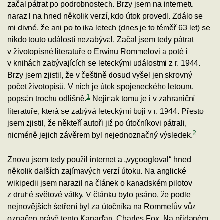
začal pátrat po podrobnostech. Brzy jsem na internetu
narazil na hned několik verzí, kdo útok provedl. Zdálo se
mi divné, že ani po tolika letech (dnes je to téměř 63 let) se
nikdo touto událostí nezabýval. Začal jsem tedy pátrat
v životopisné literatuře o Erwinu Rommelovi a poté i
v knihách zabývajících se leteckými událostmi z r. 1944.
Brzy jsem zjistil, že v češtině dosud vyšel jen skrovný
počet životopisů. V nich je útok spojeneckého letounu
1
popsán trochu odlišně.
Nejinak tomu je i v zahraniční
literatuře, která se zabývá leteckými boji v r. 1944. Přesto
jsem zjistil, že někteří autoři již po útočníkovi pátrali,
2
nicméně jejich závěrem byl nejednoznačný výsledek.
Znovu jsem tedy použil internet a „vygoogloval“ hned
několik dalších zajímavých verzí útoku. Na anglické
wikipedii jsem narazil na článek o kanadském pilotovi
z druhé světové války. V článku bylo psáno, že podle
nejnovějších šetření byl za útočníka na Rommelův vůz
označen právě tento Kanaďan, Charles Fox. Na přidaném