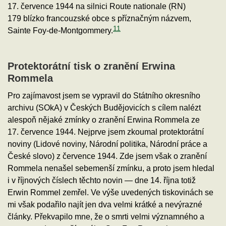
17. července 1944 na silnici Route nationale (RN)
179 blízko francouzské obce s příznačným názvem,
11
Sainte Foy-de-Montgommery.
Protektorátní tisk o zranění Erwina
Rommela
Pro zajímavost jsem se vypravil do Státního okresního
archivu (SOkA) v Českých Budějovicích s cílem nalézt
alespoň nějaké zmínky o zranění Erwina Rommela ze
17. července 1944. Nejprve jsem zkoumal protektorátní
noviny (Lidové noviny, Národní politika, Národní práce a
České slovo) z července 1944. Zde jsem však o zranění
Rommela nenašel sebemenší zmínku, a proto jsem hledal
i v říjnových číslech těchto novin — dne 14. října totiž
Erwin Rommel zemřel. Ve výše uvedených tiskovinách se
mi však podařilo najít jen dva velmi krátké a nevýrazné
články. Překvapilo mne, že o smrti velmi významného a