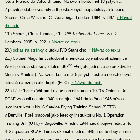
letu z Francie do Velké Británie. Na svém kontě měl 18 jistých a
2 pravděpodobné sestřely a 8 poškozených nepřátelských letounů.
Shores, Ch. a Williams, C.:
Aces high.
London. 1994. s. 397.
↑ Návrat
do textu
nd
19.) Shores, Ch. a Thomas, Ch.:
2
Tactical Air Force. Vol. 2.
Hersham. 2005. s. 222.
↑ Návrat do textu
20.)
odkaz na stránky
o útoku F/O Stanskiho.
↑ Návrat do textu
21.) Colonel Magoffin vystudoval americkou vojenskou akademii ve
nd
West pointu a stal se velitelem 362
FG (této jednotce se přezdívalo
Mogin´s Maulers). Na svém kontě měl 5 jistých sestřelů nepřátelských
letounů na evropském bojišti (ETO).
↑ Návrat do textu
22.) F/Lt Charles William Fox se narodil v únoru 1920 v Ontariu. Do
RCAF vstoupil na jaře 1940 a od října 1941 do května 1943 působil
jako instruktor u No. 6 Service Flying Training School (SFTS)
v Dunville. Poté pracoval jako letecký instruktor u No. 1 Operation
Training Unit (OTU) v Bagotville. V lednu 1944 začal bojově létat u No.
412 squadron RCAF. Turnus skončil v lednu 1945 a do té doby se mu
podařilo sestřelit jistě čtyři (resp. pět — jeden z poškozených letounů