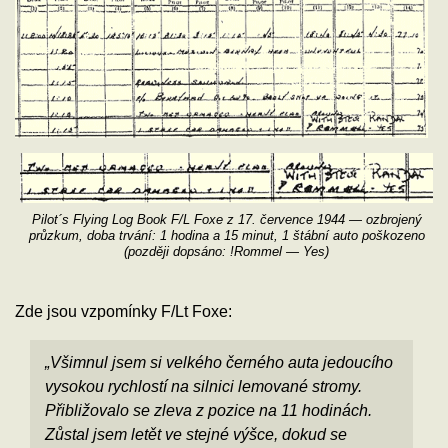
Pilot´s Flying Log Book F/L Foxe z 17. července 1944 — ozbrojený
průzkum, doba trvání: 1 hodina a 15 minut, 1 štábní auto poškozeno
(později dopsáno: !Rommel — Yes)
Zde jsou vzpomínky F/Lt Foxe:
„Všimnul jsem si velkého černého auta jedoucího
vysokou rychlostí na silnici lemované stromy.
Přibližovalo se zleva z pozice na 11 hodinách.
Zůstal jsem letět ve stejné výšce, dokud se