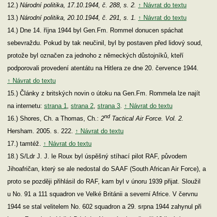
12.)
Národní politika, 17.10.1944, č. 288, s. 2.
↑ Návrat do textu
13.)
Národní politika, 20.10.1944, č. 291, s. 1.
↑ Návrat do textu
14.) Dne 14. října 1944 byl Gen.Fm. Rommel donucen spáchat
sebevraždu. Pokud by tak neučinil, byl by postaven před lidový soud,
protože byl označen za jednoho z německých důstojníků, kteří
podporovali provedení atentátu na Hitlera ze dne 20. července 1944.
↑ Návrat do textu
15.) Články z britských novin o útoku na Gen.Fm. Rommela lze najít
na internetu:
strana 1
,
strana 2
,
strana 3
.
↑ Návrat do textu
nd
16.) Shores, Ch. a Thomas, Ch.:
2
Tactical Air Force. Vol. 2.
Hersham. 2005. s. 222.
↑ Návrat do textu
17.) tamtéž.
↑ Návrat do textu
18.) S/Ldr J. J. le Roux byl úspěšný stíhací pilot RAF, původem
Jihoafričan, který se ale nedostal do SAAF (South African Air Force), a
proto se později přihlásil do RAF, kam byl v únoru 1939 přijat. Sloužil
u No. 91 a 111 squadron ve Velké Británii a severní Africe. V červnu
1944 se stal velitelem No. 602 squadron a 29. srpna 1944 zahynul při