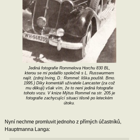
Jediná fotografie Rommelova Horchu 830 BL,
kterou se mi podařilo společně s L. Russwurmem
najít. (zdroj:Irving, D.: Rommel: liška pouště. Brno.
1995.) Díky komentáři uživatele Lancaster (za což
mu děkuji) však vím, že to není jediná fotografie
tohoto vozu. V knize Mýtus Rommel na str. 205 je
fotografie zachycující situaci těsně po leteckém
útoku.
Nyní nechme promluvit jednoho z přímých účastníků,
Hauptmanna Langa: