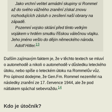
Jako vrchní velitel armádní skupiny si Rommel
až do svého vážného zranění získal znovu
rozhodujících zásluh o zesílení naší obrany na
západě.
Pozemní vojsko sklání před tímto velkým
vojákem v hrdém smutku říšskou válečnou vlajku.
Jeho jméno vešlo do dějin německého národa.
13
Adolf Hitler.
Dalším zajímavým faktem je, že v těchto textech se mluví
o autonehodě a nikoli o autonehodě v důsledku leteckého
útoku, nebo spíše o leteckém útoku na Rommelův vůz.
Pro úplnost dodejme, že Gen.Fm. Rommel nezemřel na
následky zranění ze 17. července 1944, ale že pod
14
nátlakem spáchal sebevraždu.
Kdo je útočník?