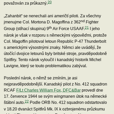
20
považován za průkazný.
„Zahanbit“ se nenechali ani američtí piloti. Za všechny
nd
jmenujme Col. Mortona D. Magoffina z 362
Fighter
th
21
Group (stíhací skupina) 9
Air Force USAAF.
I jeho
nárok je však v rozporu s německými výpověďmi, protože
Col. Magoffin pilotoval letoun Republic P-47 Thunderbolt
s americkými výsostnými znaky. Němci ale uvádějí, že
útočící dvojice letounů byly britské stroje, pravděpodobně
Spitfiry. Tento nárok vyloučil i kanadský historik Michel
Lavigne, který se touto problematikou zabýval.
Poslední nárok, o němž se zmíním, je asi
nejpravděpodobnější. Kanadský pilot z No. 412 squadron
RCAF
F/Lt Charles William Fox, DFC&Bar
provedl dne
17. července 1944 se svým wingmanen útok na německé
22
štábní auto.
Podle ORB No. 412 squadron odstartovalo
v 18.20 dvanáct Spitfirů Mk. IX k ozbrojenému průzkumu