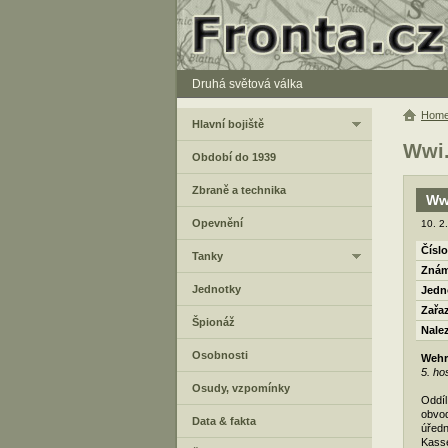
Druhá světová válka
Hom
Hlavní bojiště
Wwi.
Období do 1939
Zbraně a technika
Wwi
Opevnění
10. 2
Číslo
Tanky
Znám
Jednotky
Jedn
Zařa
Špionáž
Nale
Osobnosti
Wehr
5. ho
Osudy, vzpomínky
Oddíl
obvod
Data & fakta
úředn
Kasse