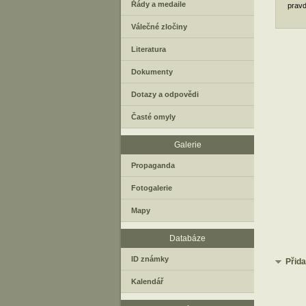
Řády a medaile
pravd
Válečné zločiny
Literatura
Dokumenty
Dotazy a odpovědi
Časté omyly
Galerie
Propaganda
Fotogalerie
Mapy
Databáze
ID známky
Přid
Kalendář