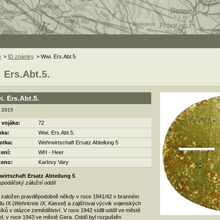
e
>
ID známky
> Wwi. Ers.Abt.5.
 Ers.Abt.5.
. Ers.Abt.5.
. 2015
 vojáka:
72
ka:
Wwi. Ers.Abt.5.
otka:
Wehrwirtschaft Ersatz Abteilung 5
zení:
WH - Heer
zeno:
Karlovy Vary
wirtschaft Ersatz Abteilung 5
spodářský záložní oddíl
 založen pravděpodobně někdy v roce 1941/42 v branném
u IX (
Wehrkreis IX, Kassel
) a zajišťoval výcvik vojenských
íků v otázce zemědělství. V roce 1942 sídlil oddíl ve městě
l, v roce 1943 ve městě Gera. Oddíl byl rozpuštěn