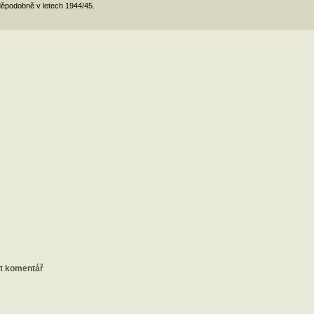
ěpodobně v letech 1944/45.
at komentář