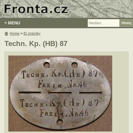
≡ MENU
Home
>
ID známky
Techn. Kp. (HB) 87