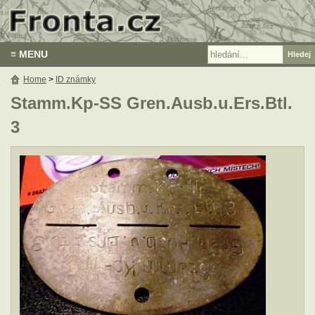
≡ MENU
Home
>
ID známky
Stamm.Kp-SS Gren.Ausb.u.Ers.Btl.
3