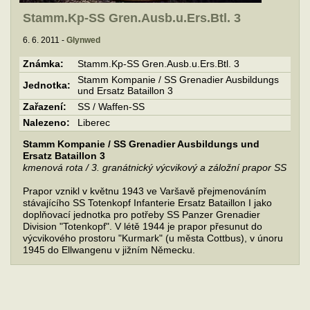
Stamm.Kp-SS Gren.Ausb.u.Ers.Btl. 3
6. 6. 2011 -
Glynwed
Známka:
Stamm.Kp-SS Gren.Ausb.u.Ers.Btl. 3
Stamm Kompanie / SS Grenadier Ausbildungs
Jednotka:
und Ersatz Bataillon 3
Zařazení:
SS / Waffen-SS
Nalezeno:
Liberec
Stamm Kompanie / SS Grenadier Ausbildungs und
Ersatz Bataillon 3
kmenová rota / 3. granátnický výcvikový a záložní prapor SS
Prapor vznikl v květnu 1943 ve Varšavě přejmenováním
stávajícího SS Totenkopf Infanterie Ersatz Bataillon I jako
doplňovací jednotka pro potřeby SS Panzer Grenadier
Division "Totenkopf". V létě 1944 je prapor přesunut do
výcvikového prostoru "Kurmark" (u města Cottbus), v únoru
1945 do Ellwangenu v jižním Německu.