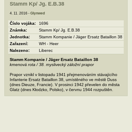
Stamm Kp/ Jg. E.B.38
4. 11. 2016 -
Glynwed
Číslo vojáka:
1696
Známka:
Stamm Kp/ Jg. E.B.38
Jednotka:
Stamm Kompanie / Jäger Ersatz Bataillon 38
Zařazení:
WH - Heer
Nalezeno:
Liberec
Stamm Kompanie / Jäger Ersatz Bataillon 38
kmenová rota / 38. myslivecký záložní prapor
Prapor vznikl v listopadu 1941 přejmenováním stávajícího
Infanterie Ersatz Bataillon 38, umístěného ve městě Duss
(dnes Dieuze, Francie). V prosinci 1942 převelen do města
Glatz (dnes Kłodzko, Polsko), v červnu 1944 rozpuštěn.