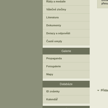
Bresl
Řády a medaile
přesu
Válečné zločiny
Literatura
Dokumenty
Dotazy a odpovědi
Časté omyly
Galerie
Propaganda
Fotogalerie
Mapy
Databáze
Přid
ID známky
Kalendář