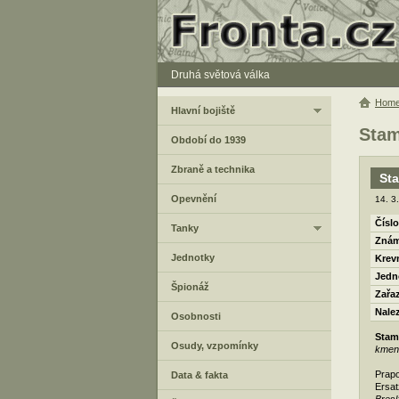
Druhá světová válka
Hom
Hlavní bojiště
Stam
Období do 1939
Zbraně a technika
Sta
Opevnění
14. 3
Číslo
Tanky
Znám
Jednotky
Krev
Jedn
Špionáž
Zařa
Nale
Osobnosti
Stam
Osudy, vzpomínky
kmeno
Prapo
Data & fakta
Ersat