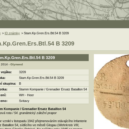
e
>
ID známky
> Stam.Kp.Gren.Ers.Btl.54 B 3209
.Kp.Gren.Ers.Btl.54 B 3209
m.Kp.Gren.Ers.Btl.54 B 3209
. 2014 -
Glynwed
 vojáka:
3209
ka:
Stam.Kp.Gren.Ers.Btl.54 B 3209
ní skupina:
B
otka:
Stamm Kompanie / Grenadier Ersatz Bataillon 54
zení:
WH - Heer
zeno:
Svitavy
m Kompanie / Grenadier Ersatz Bataillon 54
vá rota / 54. granátnický záložní prapor
r vznikl v listopadu 1942 přejmenováním stávajícího Infanterie
z Bataillon 54, sídlícího ve městě Glogau (
Wehrkreis VIII,