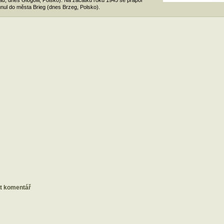
au
; dnes Glogów, Polsko). Na začátku roku 1945 se prapor
nul do města Brieg (dnes Brzeg, Polsko).
at komentář