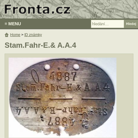
≡ MENU
Home
>
ID známky
Stam.Fahr-E.& A.A.4