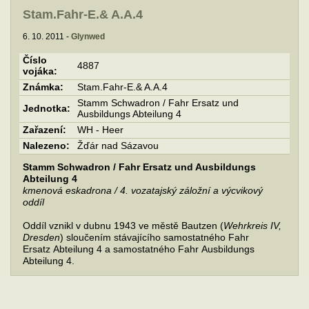
Stam.Fahr-E.& A.A.4
6. 10. 2011 -
Glynwed
Číslo
4887
vojáka:
Známka:
Stam.Fahr-E.& A.A.4
Stamm Schwadron / Fahr Ersatz und
Jednotka:
Ausbildungs Abteilung 4
Zařazení:
WH - Heer
Nalezeno:
Žďár nad Sázavou
Stamm Schwadron / Fahr Ersatz und Ausbildungs
Abteilung 4
kmenová eskadrona / 4. vozatajský záložní a výcvikový
oddíl
Oddíl vznikl v dubnu 1943 ve městě Bautzen (
Wehrkreis IV,
Dresden
) sloučením stávajícího samostatného Fahr
Ersatz Abteilung 4 a samostatného Fahr Ausbildungs
Abteilung 4.