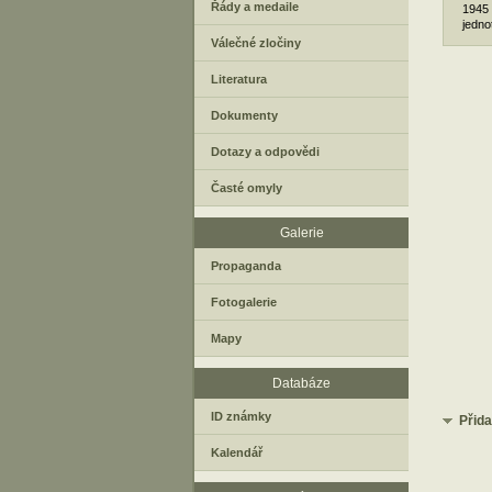
Řády a medaile
1945 
jedno
Válečné zločiny
Literatura
Dokumenty
Dotazy a odpovědi
Časté omyly
Galerie
Propaganda
Fotogalerie
Mapy
Databáze
ID známky
Přid
Kalendář