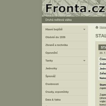
Druhá světová válka
Hom
Hlavní bojiště
STA
Období do 1939
Zbraně a technika
ST
Opevnění
23. 7
Číslo
Tanky
Znám
Jednotky
Jedn
Zařa
Špionáž
Nale
Osobnosti
Stam
zajat
Osudy, vzpomínky
Zajat
(dnes
Data & fakta
vojác
konci