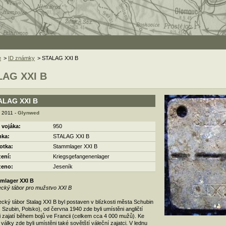
e
>
ID známky
> STALAG XXI B
LAG XXI B
ALAG XXI B
. 2011 -
Glynwed
 vojáka:
950
ka:
STALAG XXI B
otka:
Stammlager XXI B
zení:
Kriegsgefangenenlager
zeno:
Jeseník
mlager XXI B
ecký tábor pro mužstvo XXI B
ecký tábor Stalag XXI B byl postaven v blízkosti města Schubin
 Szubin, Polsko), od června 1940 zde byli umístěni angličtí
i zajatí během bojů ve Francii (celkem cca 4 000 mužů). Ke
 války zde byli umístěni také sovětští váleční zajatci. V lednu