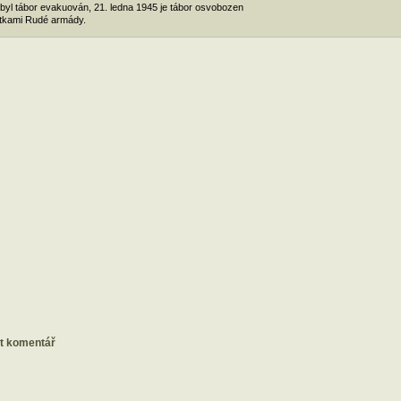
byl tábor evakuován, 21. ledna 1945 je tábor osvobozen
tkami Rudé armády.
at komentář