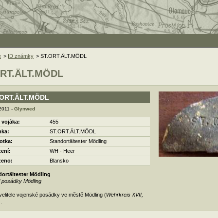
e
>
ID známky
> ST.ORT.ÄLT.MÖDL
ORT.ÄLT.MÖDL
.ORT.ÄLT.MÖDL
 2011 -
Glynwed
 vojáka:
455
ka:
ST.ORT.ÄLT.MÖDL
otka:
Standortältester Mödling
zení:
WH - Heer
zeno:
Blansko
dortältester Mödling
el posádky Mödling
velitele vojenské posádky ve městě Mödling (
Wehrkreis XVII,
).