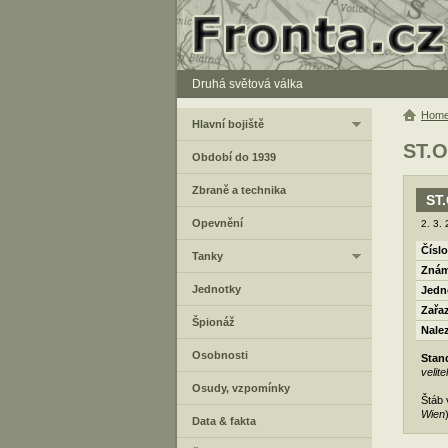
Druhá světová válka
Hom
Hlavní bojiště
ST.
Období do 1939
Zbraně a technika
ST
Opevnění
2. 3.
Číslo
Tanky
Znám
Jednotky
Jedn
Zařa
Špionáž
Nale
Osobnosti
Stan
velit
Osudy, vzpomínky
Štáb 
Wien
Data & fakta