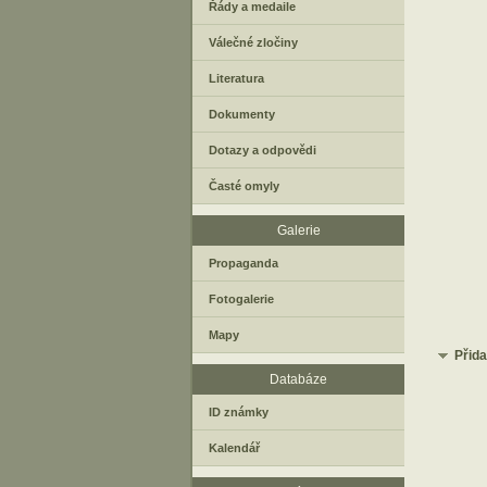
Řády a medaile
Válečné zločiny
Literatura
Dokumenty
Dotazy a odpovědi
Časté omyly
Galerie
Propaganda
Fotogalerie
Mapy
Přid
Databáze
ID známky
Kalendář