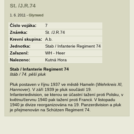
St. /J.R.74
1. 6. 2011 -
Glynwed
Číslo vojáka:
7
Známka:
St. /J.R.74
Krevní skupina:
A.b.
Jednotka:
Stab / Infanterie Regiment 74
Zařazení:
WH - Heer
Nalezeno:
Kutná Hora
Stab / Infanterie Regiment 74
štáb / 74. pěší pluk
Pluk postaven v říjnu 1937 ve městě Hameln (
Wehrkreis XI,
Hannover
). V září 1939 je pluk součástí 19.
Infanteriedivision, se kterou se účastní tažení proti Polsku, v
květnu/červnu 1940 pak tažení proti Francii. V listopadu
1940 je divize reorganizována na 19. Panzerdivision a pluk
je přejmenován na Schützen Regiment 74.