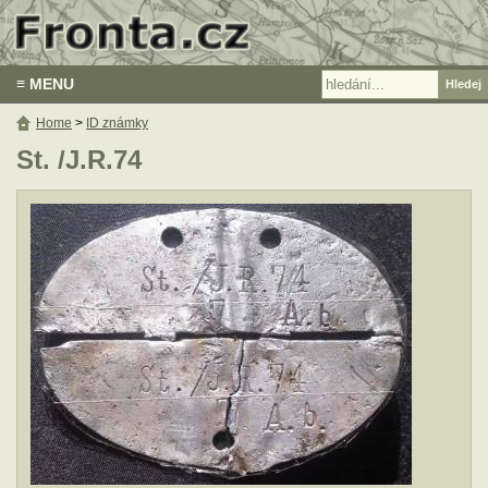
≡ MENU
Home
>
ID známky
St. /J.R.74