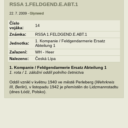
RSSA 1.FELDGEND.E.ABT.1
22. 7. 2009 -
Glynwed
Číslo
14
vojáka:
Známka:
RSSA 1.FELDGEND.E.ABT.1
1. Kompanie / Feldgendarmerie Ersatz
Jednotka:
Abteilung 1
Zařazení:
WH - Heer
Nalezeno:
Česká Lípa
1. Kompanie / Feldgendarmerie Ersatz Abteilung 1
1. rota / 1. záložní oddíl polního četnictva
Oddíl vznikl v květnu 1940 ve městě Perleberg (
Wehrkreis
III, Berlin
), v listopadu 1942 je přemístěn do Lidzmannstadtu
(dnes Łódź, Polsko).