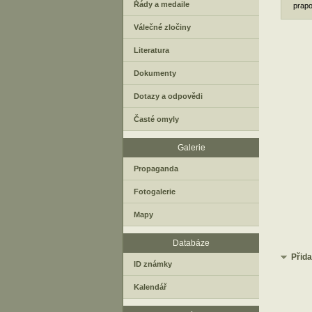
Řády a medaile
prapo
Válečné zločiny
Literatura
Dokumenty
Dotazy a odpovědi
Časté omyly
Galerie
Propaganda
Fotogalerie
Mapy
Databáze
Přid
ID známky
Kalendář