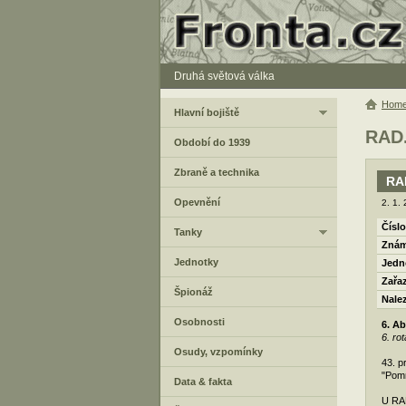
Druhá světová válka
Hom
Hlavní bojiště
RAD.
Období do 1939
Zbraně a technika
RA
Opevnění
2. 1.
Číslo
Tanky
Znám
Jednotky
Jedn
Zařa
Špionáž
Nale
Osobnosti
6. Ab
6. ro
Osudy, vzpomínky
43. p
"Pom
Data & fakta
U RAD