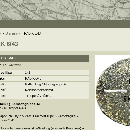
e
>
ID známky
> RAD.K 6/43
K 6/43
D.K 6/43
 2017 -
Glynwed
 vojáka:
141
ka:
RAD.K 6/43
otka:
6. Abteilung / Arbeitsgruppe 43
zení:
Reichsarbeitsdienst
zeno:
- koupená známka -
teilung / Arbeitsgruppe 43
ta / 43. prapor RAD
rapor RAD byl součástí Pracovní župy IV (
Arbeitsgau IV
)
mern Ost".
 se rota označovala jako Abteilung (u armády Kompanie) a