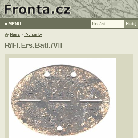
≡ MENU
Home
>
ID známky
R/Fl.Ers.Batl./VII