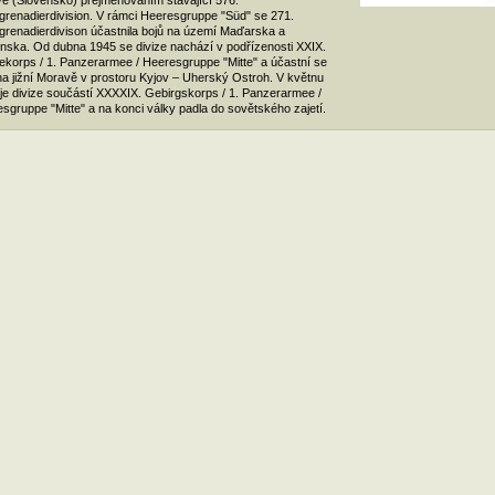
ě (Slovensko) přejmenováním stávající 576.
grenadierdivision. V rámci Heeresgruppe "Süd" se 271.
grenadierdivison účastnila bojů na území Maďarska a
nska. Od dubna 1945 se divize nachází v podřízenosti XXIX.
korps / 1. Panzerarmee / Heeresgruppe "Mitte" a účastní se
na jižní Moravě v prostoru Kyjov – Uherský Ostroh. V květnu
je divize součástí XXXXIX. Gebirgskorps / 1. Panzerarmee /
sgruppe "Mitte" a na konci války padla do sovětského zajetí.