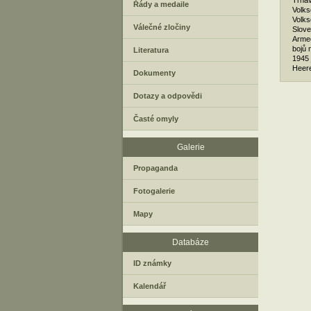
Trnav
Řády a medaile
Volks
Volks
Válečné zločiny
Slove
Armee
bojů 
Literatura
1945 
Heere
Dokumenty
Dotazy a odpovědi
Časté omyly
Galerie
Propaganda
Fotogalerie
Mapy
Databáze
ID známky
Kalendář