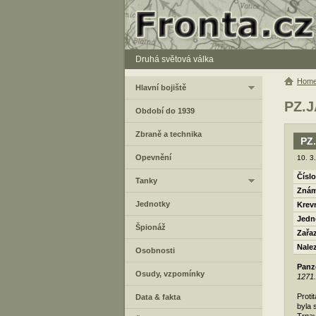
Druhá světová válka
Hom
Hlavní bojiště
PZ.J
Období do 1939
Zbraně a technika
PZ
Opevnění
10. 3
Číslo
Tanky
Znám
Jednotky
Krev
Jedn
Špionáž
Zařa
Nale
Osobnosti
Panz
Osudy, vzpomínky
1271.
Proti
Data & fakta
byla 