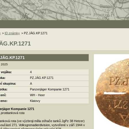
e
>
ID známky
> PZ.JÄG.KP.1271
ÄG.KP.1271
.JÄG.KP.1271
. 2025
 vojáka:
4
ka:
PZ.JÄG.KP.1271
ní skupina:
A
otka:
Panzerjäger Kompanie 1271
zení:
WH - Heer
zeno:
Klatovy
erjäger Kompanie 1271
 protitanková rota
tanková rota (ve výzbroji měla stíhače tanků JgPz 38 Hetzer)
součástí 271. Volksgrenadierdivision, vytvořené v září 1944 v