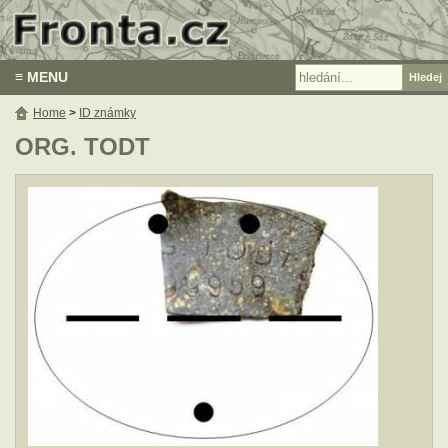
≡ MENU
Home
>
ID známky
ORG. TODT