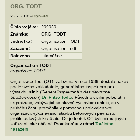
ORG. TODT
25. 2. 2010 -
Glynwed
Číslo vojáka:
?99959
Známka:
ORG. TODT
Jednotka:
Organisation TODT
Zařazení:
Organisation Todt
Nalezeno:
Litoměřice
Organisation TODT
organizace TODT
Organizace Todt (OT), založená v roce 1938, dostala název
podle svého zakladatele, generálního inspektora pro
výstavbu silnic (
Generalinspektor für das deutsche
Straßenwesen
)
Dr. Fritze Todta
. Původně civilní polostátní
organizace, zabývající se hlavně výstavbou dálnic, se v
průběhu času proměnila v pomocnou polovojenskou
organizaci, vykonávající stavbu betonových pevností,
protiletadlových krytů atd. Do jednotek OT byli mimo jiných
zařazeni také občané Protektorátu v rámci
Totálního
nasazení
.