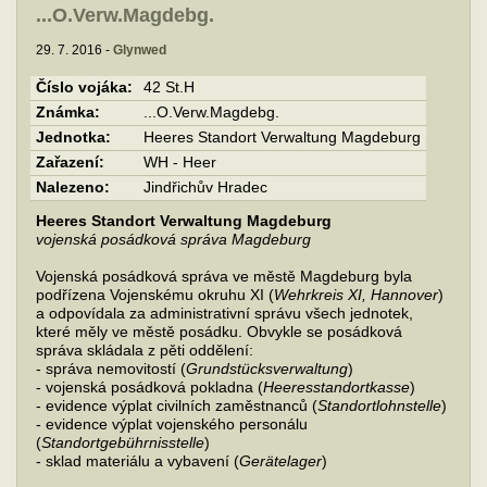
...O.Verw.Magdebg.
29. 7. 2016 -
Glynwed
Číslo vojáka:
42 St.H
Známka:
...O.Verw.Magdebg.
Jednotka:
Heeres Standort Verwaltung Magdeburg
Zařazení:
WH - Heer
Nalezeno:
Jindřichův Hradec
Heeres Standort Verwaltung Magdeburg
vojenská posádková správa Magdeburg
Vojenská posádková správa ve městě Magdeburg byla
podřízena Vojenskému okruhu XI (
Wehrkreis XI, Hannover
)
a odpovídala za administrativní správu všech jednotek,
které měly ve městě posádku. Obvykle se posádková
správa skládala z pěti oddělení:
- správa nemovitostí (
Grundstücksverwaltung
)
- vojenská posádková pokladna (
Heeresstandortkasse
)
- evidence výplat civilních zaměstnanců (
Standortlohnstelle
)
- evidence výplat vojenského personálu
(
Standortgebührnisstelle
)
- sklad materiálu a vybavení (
Gerätelager
)