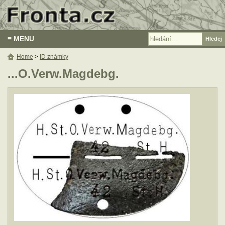
≡ MENU
Home
>
ID známky
...O.Verw.Magdebg.