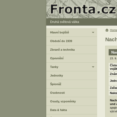
Druhá světová válka
Hom
Hlavní bojiště
Nach
Období do 1939
Zbraně a technika
Nac
Opevnění
15. 9
Číslo
Tanky
vojá
Znám
Jednotky
Jedn
Špionáž
Zařa
Osobnosti
Nale
Nachr
Osudy, vzpomínky
und 
spojo
Data & fakta
výcvi