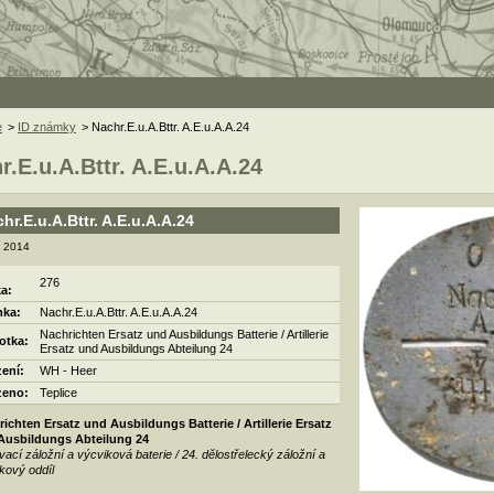
e
>
ID známky
> Nachr.E.u.A.Bttr. A.E.u.A.A.24
r.E.u.A.Bttr. A.E.u.A.A.24
hr.E.u.A.Bttr. A.E.u.A.A.24
. 2014
276
ka:
ka:
Nachr.E.u.A.Bttr. A.E.u.A.A.24
Nachrichten Ersatz und Ausbildungs Batterie / Artillerie
otka:
Ersatz und Ausbildungs Abteilung 24
zení:
WH - Heer
zeno:
Teplice
ichten Ersatz und Ausbildungs Batterie / Artillerie Ersatz
Ausbildungs Abteilung 24
vací záložní a výcviková baterie / 24. dělostřelecký záložní a
kový oddíl