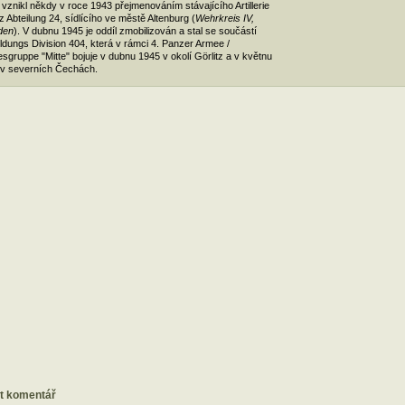
 vznikl někdy v roce 1943 přejmenováním stávajícího Artillerie
z Abteilung 24, sídlícího ve městě Altenburg (
Wehrkreis IV,
den
). V dubnu 1945 je oddíl zmobilizován a stal se součástí
ldungs Division 404, která v rámci 4. Panzer Armee /
sgruppe "Mitte" bojuje v dubnu 1945 v okolí Görlitz a v květnu
v severních Čechách.
at komentář