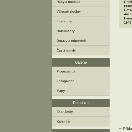
Řády a medaile
Oddíl
Ersat
Dres
Válečné zločiny
Ausbi
Heere
Literatura
1945 
Dokumenty
Dotazy a odpovědi
Časté omyly
Galerie
Propaganda
Fotogalerie
Mapy
Databáze
ID známky
Kalendář
Přid