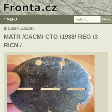
≡ MENU
Home
>
ID známky
MATR /CACM/ CTG /1938/ REG /3
RICN /