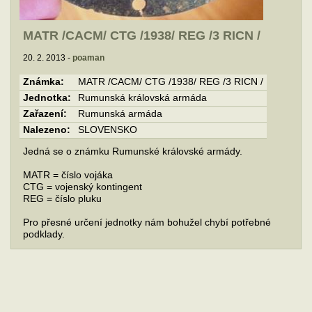
MATR /CACM/ CTG /1938/ REG /3 RICN /
20. 2. 2013 -
poaman
Známka:
MATR /CACM/ CTG /1938/ REG /3 RICN /
Jednotka:
Rumunská královská armáda
Zařazení:
Rumunská armáda
Nalezeno:
SLOVENSKO
Jedná se o známku Rumunské královské armády.
MATR = číslo vojáka
CTG = vojenský kontingent
REG = číslo pluku
Pro přesné určení jednotky nám bohužel chybí potřebné
podklady.