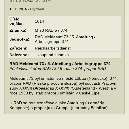
M 73 RAD 5 / 374
15. 8. 2016 -
Glynwed
Číslo
1614
vojáka:
Známka:
M 73 RAD 5 / 374
RAD Meldeamt 73 / 5. Abteilung /
Jednotka:
Arbeitsgruppe 374
Zařazení:
Reichsarbeitsdienst
Nalezeno:
- koupená známka -
RAD Meldeamt 73 / 5. Abteilung / Arbeitsgruppe 374
Přihlašovací úřad RAD 73 / 5. rota / 374. prapor RAD
Meldeamt 73 byl umístěn ve městě Löbau (Německo), 374.
prapor RAD (Říšská pracovní služba) byl součástí Pracovní
župy XXXVII (
Arbeitsgau XXXVII
) "Sudetenland - West" a v
roce 1939 byl štáb praporu umístěn v České Lípě.
U RAD se rota označovala jako Abteilung (u armády
Kompanie) a prapor jako Gruppe (u armády Bataillon).