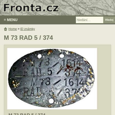
≡ MENU
Home
>
ID známky
M 73 RAD 5 / 374