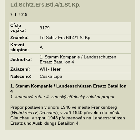
Ld.Schtz.Ers.Btl.4/1.St.Kp.
7. 1. 2015
Číslo
9179
vojáka:
Známka:
Ld.Schtz.Ers.Btl.4/1.St.Kp.
Krevní
A
skupina:
1. Stamm Kompanie / Landesschützen
Jednotka:
Ersatz Bataillon 4
Zařazení:
WH - Heer
Nalezeno:
Česká Lípa
1. Stamm Kompanie / Landesschützen Ersatz Bataillon
4
1. kmenová rota / 4. zemský střelecký záložní prapor
Prapor postaven v únoru 1940 ve městě Frankenberg
(
Wehrkreis IV, Dresden
), v září 1940 převelen do města
Glauchau, v srpnu 1943 přejmenován na Landesschützen
Ersatz und Ausbildungs Bataillon 4.