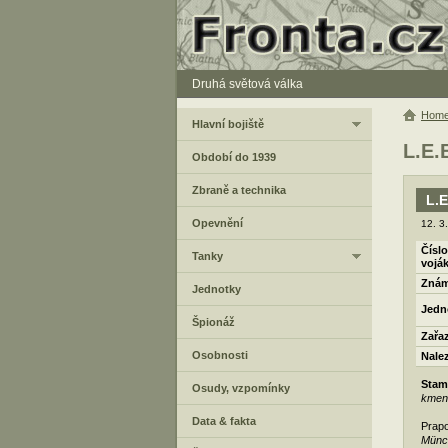
Druhá světová válka
Hom
Hlavní bojiště
L.E.B
Období do 1939
Zbraně a technika
L.E
Opevnění
12. 3
Číslo
Tanky
vojá
Znám
Jednotky
Jedn
Špionáž
Zařa
Osobnosti
Nale
Stam
Osudy, vzpomínky
kmeno
Data & fakta
Prapo
Münc