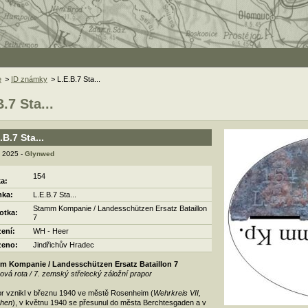
e
>
ID známky
> L.E.B.7 Sta...
.7 Sta...
.B.7 Sta...
. 2025 -
Glynwed
154
ka:
ka:
L.E.B.7 Sta...
Stamm Kompanie / Landesschützen Ersatz Bataillon
otka:
7
zení:
WH - Heer
zeno:
Jindřichův Hradec
m Kompanie / Landesschützen Ersatz Bataillon 7
vá rota / 7. zemský střelecký záložní prapor
r vznikl v březnu 1940 ve městě Rosenheim (
Wehrkreis VII,
hen
), v květnu 1940 se přesunul do města Berchtesgaden a v