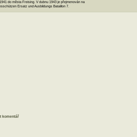
1941 do města Freising. V dubnu 1943 je přejmenován na
sschützen Ersatz und Ausbildungs Bataillon 7.
at komentář