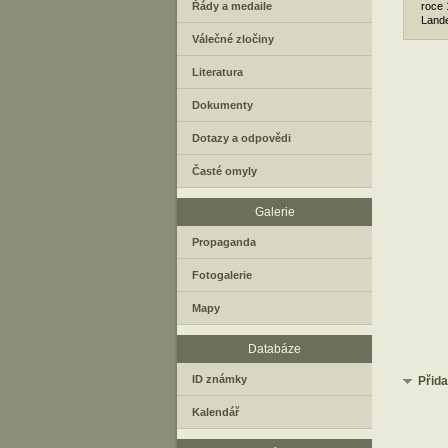
Řády a medaile
roce 
Lande
Válečné zločiny
Literatura
Dokumenty
Dotazy a odpovědi
Časté omyly
Galerie
Propaganda
Fotogalerie
Mapy
Databáze
ID známky
Přid
Kalendář