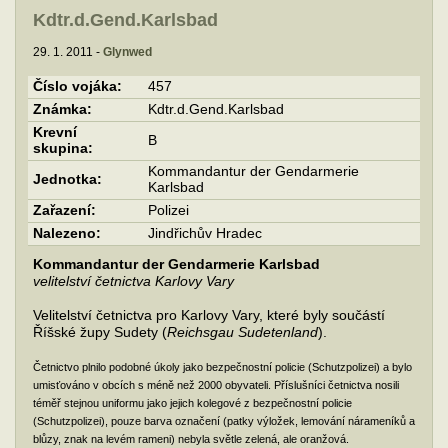
Kdtr.d.Gend.Karlsbad
29. 1. 2011 -
Glynwed
Číslo vojáka:
457
Známka:
Kdtr.d.Gend.Karlsbad
Krevní
B
skupina:
Kommandantur der Gendarmerie
Jednotka:
Karlsbad
Zařazení:
Polizei
Nalezeno:
Jindřichův Hradec
Kommandantur der Gendarmerie Karlsbad
velitelství četnictva Karlovy Vary
Velitelství četnictva pro Karlovy Vary, které byly součástí
Říšské župy Sudety (
Reichsgau Sudetenland
).
Četnictvo plnilo podobné úkoly jako bezpečnostní policie (Schutzpolizei) a bylo
umisťováno v obcích s méně než 2000 obyvateli. Příslušníci četnictva nosili
téměř stejnou uniformu jako jejich kolegové z bezpečnostní policie
(Schutzpolizei), pouze barva označení (patky výložek, lemování nárameníků a
blůzy, znak na levém rameni) nebyla světle zelená, ale oranžová.