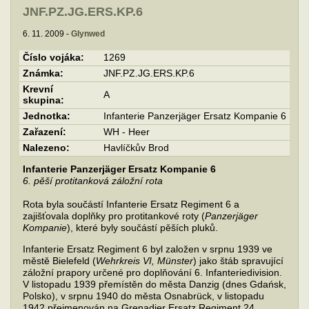
JNF.PZ.JG.ERS.KP.6
6. 11. 2009 -
Glynwed
Číslo vojáka:
1269
Známka:
JNF.PZ.JG.ERS.KP.6
Krevní
A
skupina:
Jednotka:
Infanterie Panzerjäger Ersatz Kompanie 6
Zařazení:
WH - Heer
Nalezeno:
Havlíčkův Brod
Infanterie Panzerjäger Ersatz Kompanie 6
6. pěší protitanková záložní rota
Rota byla součástí Infanterie Ersatz Regiment 6 a
zajišťovala doplňky pro protitankové roty (
Panzerjäger
Kompanie
), které byly součástí pěších pluků.
Infanterie Ersatz Regiment 6 byl založen v srpnu 1939 ve
městě Bielefeld (
Wehrkreis VI, Münster
) jako štáb spravující
záložní prapory určené pro doplňování 6. Infanteriedivision.
V listopadu 1939 přemístěn do města Danzig (dnes Gdańsk,
Polsko), v srpnu 1940 do města Osnabrück, v listopadu
1942 přejmenován na Grenadier Ersatz Regiment 24.