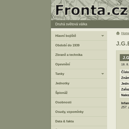
Druhá světová válka
Hom
Hlavní bojiště
J.G.
Období do 1939
Zbraně a technika
J.G
Opevnění
18. 8
Číslo
Tanky
Znám
Jednotky
Jedn
Zařa
Špionáž
Nale
Osobnosti
Infa
257. 
Osudy, vzpomínky
Data & fakta