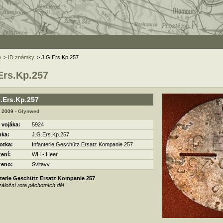
e
>
ID známky
> J.G.Ers.Kp.257
Ers.Kp.257
.Ers.Kp.257
. 2009 -
Glynwed
 vojáka:
5924
ka:
J.G.Ers.Kp.257
otka:
Infanterie Geschütz Ersatz Kompanie 257
zení:
WH - Heer
zeno:
Svitavy
nterie Geschütz Ersatz Kompanie 257
záložní rota pěchotních děl