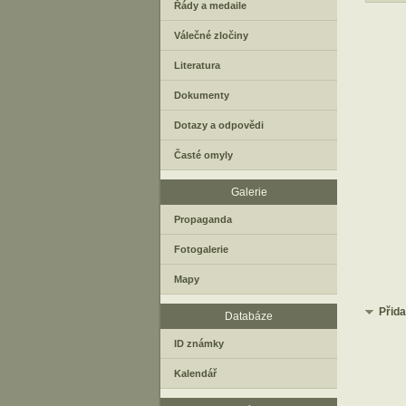
Řády a medaile
Válečné zločiny
Literatura
Dokumenty
Dotazy a odpovědi
Časté omyly
Galerie
Propaganda
Fotogalerie
Mapy
Přid
Databáze
ID známky
Kalendář