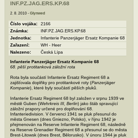
INF.PZ.JAG.ERS.KP.68
2. 8. 2010 -
Glynwed
Číslo vojáka:
2166
Známka:
INF.PZ.JAG.ERS.KP.68
Jednotka:
Infanterie Panzerjäger Ersatz Kompanie 68
Zařazení:
WH - Heer
Nalezeno:
Česká Lípa
Infanterie Panzerjäger Ersatz Kompanie 68
68. pěší protitanková záložní rota
Rota byla součástí Infanterie Ersatz Regiment 68 a
zajišťovala doplňky pro protitankové roty (
Panzerjäger
Kompanie
), které byly součástí pěších pluků.
Infanterie Ersatz Regiment 68 byl založen v srpnu 1939 ve
městě Guben (
Wehrkreis III, Berlin
) jako štáb spravující
záložní prapory určené pro doplňování 68.
Infanteriedivision. V červenci 1941 se pluk přesunul do
města Gnesen (dnes Gniezno, Polsko), v říjnu 1942 je
přejmenován na Reserve Infanterie Regiment 68, následně
na Reserve Grenadier Regiment 68 a přesunul se do města
Brest-Litowsk (dnes Brest, Bělorusko). V únoru 1944 je pluk