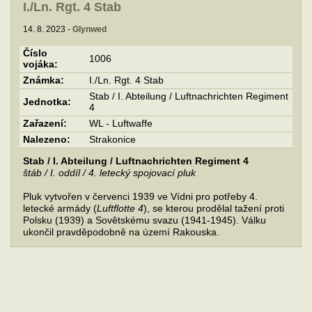
I./Ln. Rgt. 4 Stab
14. 8. 2023 -
Glynwed
Číslo
1006
vojáka:
Známka:
I./Ln. Rgt. 4 Stab
Stab / I. Abteilung / Luftnachrichten Regiment
Jednotka:
4
Zařazení:
WL - Luftwaffe
Nalezeno:
Strakonice
Stab / I. Abteilung / Luftnachrichten Regiment 4
štáb / I. oddíl / 4. letecký spojovací pluk
Pluk vytvořen v červenci 1939 ve Vídni pro potřeby 4.
letecké armády (
Luftflotte 4
), se kterou prodělal tažení proti
Polsku (1939) a Sovětskému svazu (1941-1945). Válku
ukončil pravděpodobně na území Rakouska.