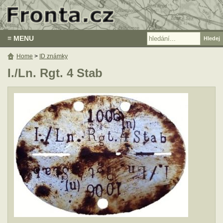
≡ MENU
Home
>
ID známky
I./Ln. Rgt. 4 Stab