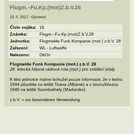
Flugm.–Fu.Kp.(mot)Z.b.V.28
10. 5. 2017 -
Glynwed
Číslo vojáka:
16
Známka:
Flugm.–Fu.Kp.(mot)Z.b.V.28
Jednotka:
Flugmelde Funk Kompanie (mot.) z.b.V. 28
Zařazení:
WL - Luftwaffe
Nalezeno:
Děčín
Flugmelde Funk Kompanie (mot.) z.b.V. 28
28. letecká hlásná rádiová rota (mot.) pro zvláštní účely
K této jednotce máme bohužel pouze informace, že v lednu
1944 působila na letišti Tirana (Albánie) a v únoru/březnu
1945 na letišti Szombathely (Maďarsko).
z.b.V. = zur besonderen Verwendung