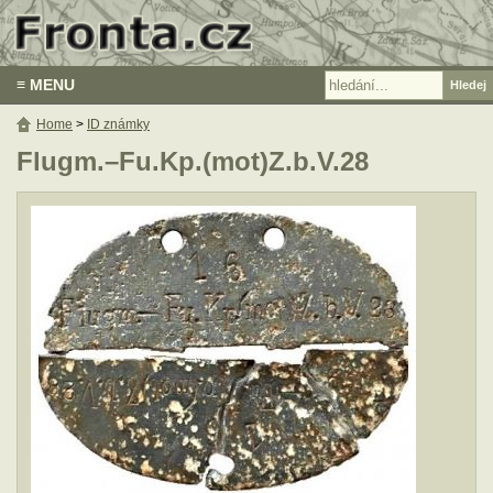
≡ MENU
Home
>
ID známky
Flugm.–Fu.Kp.(mot)Z.b.V.28