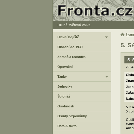
Druhá světová válka
Hom
Hlavní bojiště
5. S
Období do 1939
Zbraně a technika
5. 
Opevnění
20. 4
Číslo
Tanky
Znám
Jednotky
Jedn
Zařa
Špionáž
Nale
Osobnosti
5. Ko
5. rot
Osudy, vzpomínky
Oddíl
Hann
Data & fakta
Ausbi