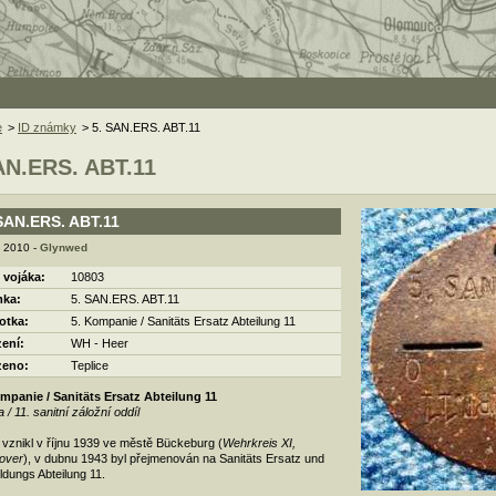
e
>
ID známky
> 5. SAN.ERS. ABT.11
AN.ERS. ABT.11
SAN.ERS. ABT.11
. 2010 -
Glynwed
 vojáka:
10803
ka:
5. SAN.ERS. ABT.11
otka:
5. Kompanie / Sanitäts Ersatz Abteilung 11
zení:
WH - Heer
zeno:
Teplice
mpanie / Sanitäts Ersatz Abteilung 11
a / 11. sanitní záložní oddíl
 vznikl v říjnu 1939 ve městě Bückeburg (
Wehrkreis XI,
over
), v dubnu 1943 byl přejmenován na Sanitäts Ersatz und
ldungs Abteilung 11.