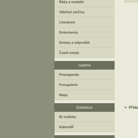
Řády a medaile
Válečné zločiny
Literatura
Dokumenty
Dotazy a odpovědi
Časté omyly
Galerie
Propaganda
Fotogalerie
Mapy
Databáze
Přid
ID známky
Kalendář